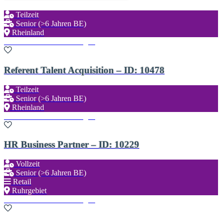
Teilzeit
Senior (>6 Jahren BE)
Rheinland
Zu den Favoriten hinzufügen
Referent Talent Acquisition – ID: 10478
Teilzeit
Senior (>6 Jahren BE)
Rheinland
Zu den Favoriten hinzufügen
HR Business Partner – ID: 10229
Vollzeit
Senior (>6 Jahren BE)
Retail
Ruhrgebiet
Zu den Favoriten hinzufügen