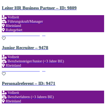
Leiter HR Business Partner – ID: 9809
Vollzeit
Führungskraft/Manager
Rheinland
Ruhrgebiet
Zu den Favoriten hinzufügen
Junior Recruiter – 9478
Vollzeit
Berufseinsteiger/Junior (<3 Jahre BE)
Rheinland
Zu den Favoriten hinzufügen
Personalreferent – ID: 9471
Vollzeit
Berufserfahren (>3 Jahren BE)
Rheinland
Zu den Favoriten hinzufügen