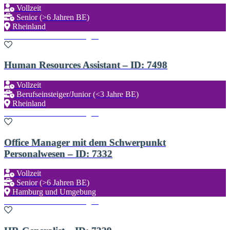
Vollzeit
Senior (>6 Jahren BE)
Rheinland
Zu den Favoriten hinzufügen
Human Resources Assistant – ID: 7498
Vollzeit
Berufseinsteiger/Junior (<3 Jahre BE)
Rheinland
Zu den Favoriten hinzufügen
Office Manager mit dem Schwerpunkt
Personalwesen – ID: 7332
Vollzeit
Senior (>6 Jahren BE)
Hamburg und Umgebung
Zu den Favoriten hinzufügen