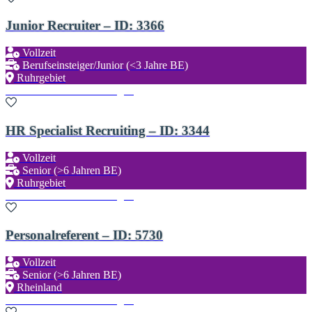
Junior Recruiter – ID: 3366
Vollzeit
Berufseinsteiger/Junior (<3 Jahre BE)
Ruhrgebiet
Zu den Favoriten hinzufügen
HR Specialist Recruiting – ID: 3344
Vollzeit
Senior (>6 Jahren BE)
Ruhrgebiet
Zu den Favoriten hinzufügen
Personalreferent – ID: 5730
Vollzeit
Senior (>6 Jahren BE)
Rheinland
Zu den Favoriten hinzufügen