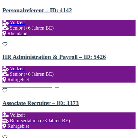
Personalreferent – ID: 4142
Vollzeit
Senior (>6 Jahren BE)
Rheinland
Zu den Favoriten hinzufügen
HR Administration & Payroll – ID: 5426
Vollzeit
Senior (>6 Jahren BE)
Ruhrgebiet
Zu den Favoriten hinzufügen
Associate Recruiter – ID: 3373
Vollzeit
Berufserfahren (>3 Jahren BE)
Ruhrgebiet
Zu den Favoriten hinzufügen