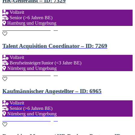
HR-Generalist – ID: 7329
Vollzeit
Senior (>6 Jahren BE)
Hamburg und Umgebung
Zu den Favoriten hinzufügen
Talent Acquisition Coordinator – ID: 7269
Vollzeit
Berufseinsteiger/Junior (<3 Jahre BE)
Nürnberg und Umgebung
Zu den Favoriten hinzufügen
Kaufmännischer Angestellter – ID: 6965
Vollzeit
Senior (>6 Jahren BE)
Nürnberg und Umgebung
Zu den Favoriten hinzufügen