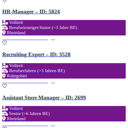
HR-Manager – ID: 5824
Vollzeit
Berufseinsteiger/Junior (<3 Jahre BE)
Rheinland
Zu den Favoriten hinzufügen
Recruiting Expert – ID: 3528
Vollzeit
Berufserfahren (>3 Jahren BE)
Ruhrgebiet
Zu den Favoriten hinzufügen
Assistant Store Manager – ID: 2699
Vollzeit
Senior (>6 Jahren BE)
Rheinland
Zu den Favoriten hinzufügen