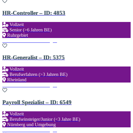
HR-Controller – ID: 4853
Vollzeit
Senior (>6 Jahren BE)
Ruhrgebiet
Zu den Favoriten hinzufügen
HR-Generalist – ID: 5375
Vollzeit
Berufserfahren (>3 Jahren BE)
Rheinland
Zu den Favoriten hinzufügen
Payroll Spezialist – ID: 6549
Vollzeit
Berufseinsteiger/Junior (<3 Jahre BE)
Nürnberg und Umgebung
Zu den Favoriten hinzufügen