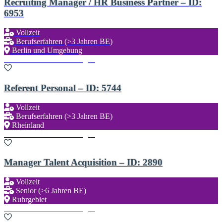
Recruiting Manager / HR Business Partner – ID:
6953
Vollzeit
Berufserfahren (>3 Jahren BE)
Berlin und Umgebung
Zu den Favoriten hinzufügen
Referent Personal – ID: 5744
Vollzeit
Berufserfahren (>3 Jahren BE)
Rheinland
Zu den Favoriten hinzufügen
Manager Talent Acquisition – ID: 2890
Vollzeit
Senior (>6 Jahren BE)
Ruhrgebiet
Zu den Favoriten hinzufügen