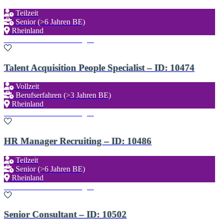
Teilzeit
Senior (>6 Jahren BE)
Rheinland
Zu den Favoriten hinzufügen
Talent Acquisition People Specialist – ID: 10474
Vollzeit
Berufserfahren (>3 Jahren BE)
Rheinland
Zu den Favoriten hinzufügen
HR Manager Recruiting – ID: 10486
Teilzeit
Senior (>6 Jahren BE)
Rheinland
Zu den Favoriten hinzufügen
Senior Consultant – ID: 10502