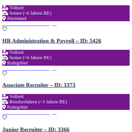
Vollzeit
Senior (>6 Jahren BE)
Rheinland
Zu den Favoriten hinzufügen
HR Administration & Payroll – ID: 5426
Vollzeit
Senior (>6 Jahren BE)
Ruhrgebiet
Zu den Favoriten hinzufügen
Associate Recruiter – ID: 3373
Vollzeit
Berufserfahren (>3 Jahren BE)
Ruhrgebiet
Zu den Favoriten hinzufügen
Junior Recruiter – ID: 3366