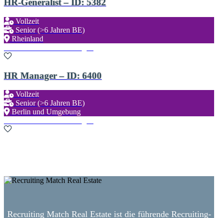
HR-Generalist – ID: 5382
Vollzeit
Senior (>6 Jahren BE)
Rheinland
Zu den Favoriten hinzufügen
HR Manager – ID: 6400
Vollzeit
Senior (>6 Jahren BE)
Berlin und Umgebung
Zu den Favoriten hinzufügen
Neue Suche starten
Recruiting Match Real Estate ist die führende Recruiting-