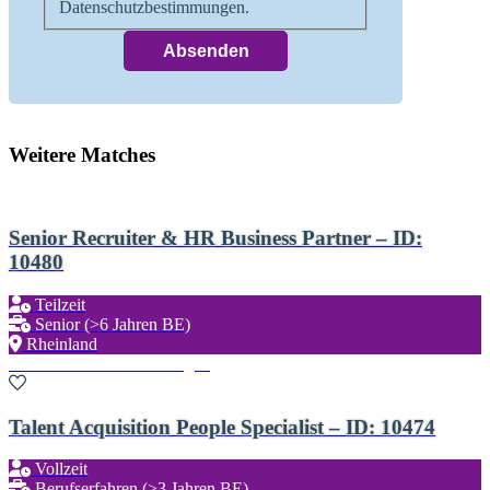
Datenschutzbestimmungen.
Weitere Matches
Senior Recruiter & HR Business Partner – ID:
10480
Teilzeit
Senior (>6 Jahren BE)
Rheinland
Zu den Favoriten hinzufügen
Talent Acquisition People Specialist – ID: 10474
Vollzeit
Berufserfahren (>3 Jahren BE)