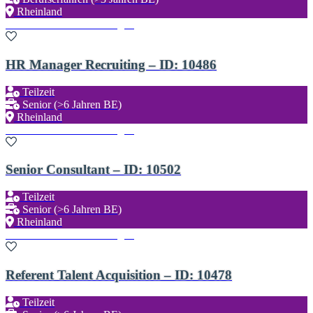
Rheinland
Zu den Favoriten hinzufügen
HR Manager Recruiting – ID: 10486
Teilzeit
Senior (>6 Jahren BE)
Rheinland
Zu den Favoriten hinzufügen
Senior Consultant – ID: 10502
Teilzeit
Senior (>6 Jahren BE)
Rheinland
Zu den Favoriten hinzufügen
Referent Talent Acquisition – ID: 10478
Teilzeit