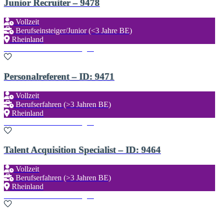
Junior Recruiter – 9478
Vollzeit
Berufseinsteiger/Junior (<3 Jahre BE)
Rheinland
Zu den Favoriten hinzufügen
Personalreferent – ID: 9471
Vollzeit
Berufserfahren (>3 Jahren BE)
Rheinland
Zu den Favoriten hinzufügen
Talent Acquisition Specialist – ID: 9464
Vollzeit
Berufserfahren (>3 Jahren BE)
Rheinland
Zu den Favoriten hinzufügen