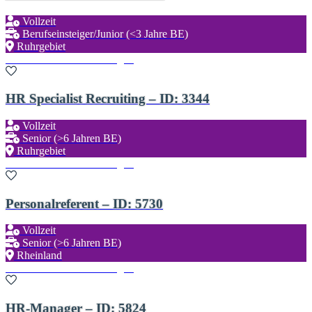
Vollzeit
Berufseinsteiger/Junior (<3 Jahre BE)
Ruhrgebiet
Zu den Favoriten hinzufügen
HR Specialist Recruiting – ID: 3344
Vollzeit
Senior (>6 Jahren BE)
Ruhrgebiet
Zu den Favoriten hinzufügen
Personalreferent – ID: 5730
Vollzeit
Senior (>6 Jahren BE)
Rheinland
Zu den Favoriten hinzufügen
HR-Manager – ID: 5824