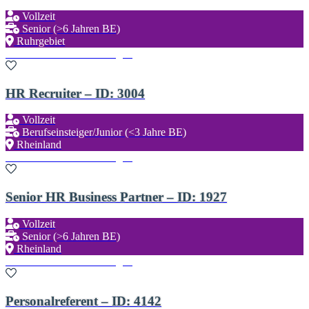
Vollzeit
Senior (>6 Jahren BE)
Ruhrgebiet
Zu den Favoriten hinzufügen
HR Recruiter – ID: 3004
Vollzeit
Berufseinsteiger/Junior (<3 Jahre BE)
Rheinland
Zu den Favoriten hinzufügen
Senior HR Business Partner – ID: 1927
Vollzeit
Senior (>6 Jahren BE)
Rheinland
Zu den Favoriten hinzufügen
Personalreferent – ID: 4142