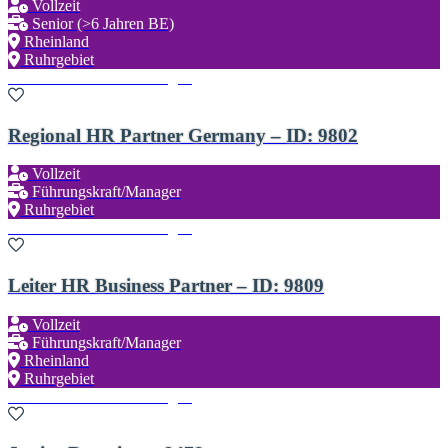
Vollzeit
Senior (>6 Jahren BE)
Rheinland
Ruhrgebiet
Zu den Favoriten hinzufügen
Regional HR Partner Germany – ID: 9802
Vollzeit
Führungskraft/Manager
Ruhrgebiet
Zu den Favoriten hinzufügen
Leiter HR Business Partner – ID: 9809
Vollzeit
Führungskraft/Manager
Rheinland
Ruhrgebiet
Zu den Favoriten hinzufügen