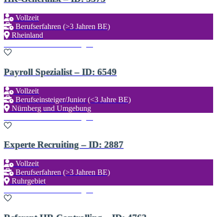
Vollzeit
Berufserfahren (>3 Jahren BE)
Rheinland
Zu den Favoriten hinzufügen
Payroll Spezialist – ID: 6549
Vollzeit
Berufseinsteiger/Junior (<3 Jahre BE)
Nürnberg und Umgebung
Zu den Favoriten hinzufügen
Experte Recruiting – ID: 2887
Vollzeit
Berufserfahren (>3 Jahren BE)
Ruhrgebiet
Zu den Favoriten hinzufügen