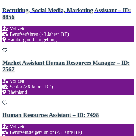
Recruiting, Social Media, Marketing Assistant – ID:
8856
Vollzeit
Berufserfahren (>3 Jahren BE)
Hamburg und Umgebung
Zu den Favoriten hinzufügen
Market Assistant Human Resources Manager – ID:
7567
Vollzeit
Senior (>6 Jahren BE)
Rheinland
Zu den Favoriten hinzufügen
Human Resources Assistant – ID: 7498
Vollzeit
Berufseinsteiger/Junior (<3 Jahre BE)