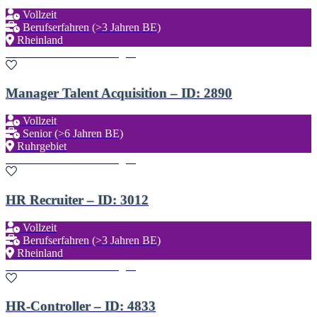
Vollzeit
Berufserfahren (>3 Jahren BE)
Rheinland
Zu den Favoriten hinzufügen
Manager Talent Acquisition – ID: 2890
Vollzeit
Senior (>6 Jahren BE)
Ruhrgebiet
Zu den Favoriten hinzufügen
HR Recruiter – ID: 3012
Vollzeit
Berufserfahren (>3 Jahren BE)
Rheinland
Zu den Favoriten hinzufügen
HR-Controller – ID: 4833