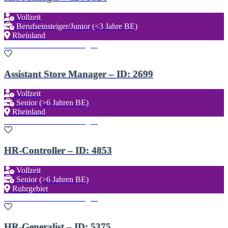
Vollzeit
Berufseinsteiger/Junior (<3 Jahre BE)
Rheinland
Zu den Favoriten hinzufügen
Assistant Store Manager – ID: 2699
Vollzeit
Senior (>6 Jahren BE)
Rheinland
Zu den Favoriten hinzufügen
HR-Controller – ID: 4853
Vollzeit
Senior (>6 Jahren BE)
Ruhrgebiet
Zu den Favoriten hinzufügen
HR-Generalist – ID: 5375