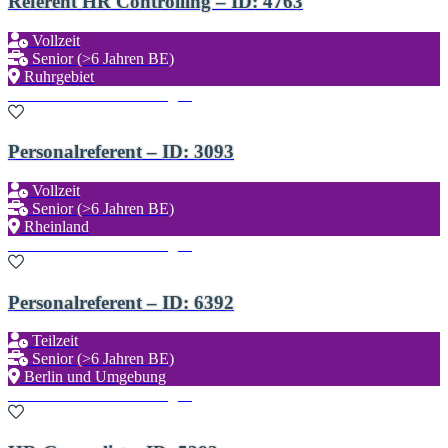
Referent HR Controlling – ID: 4763
Vollzeit
Senior (>6 Jahren BE)
Ruhrgebiet
Zu den Favoriten hinzufügen
Personalreferent – ID: 3093
Vollzeit
Senior (>6 Jahren BE)
Rheinland
Zu den Favoriten hinzufügen
Personalreferent – ID: 6392
Teilzeit
Senior (>6 Jahren BE)
Berlin und Umgebung
Zu den Favoriten hinzufügen