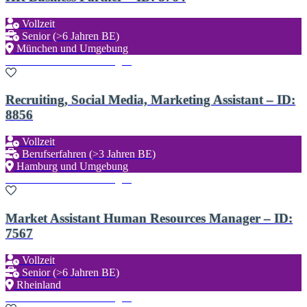
Vollzeit
Senior (>6 Jahren BE)
München und Umgebung
Zu den Favoriten hinzufügen
Recruiting, Social Media, Marketing Assistant – ID:
8856
Vollzeit
Berufserfahren (>3 Jahren BE)
Hamburg und Umgebung
Zu den Favoriten hinzufügen
Market Assistant Human Resources Manager – ID:
7567
Vollzeit
Senior (>6 Jahren BE)
Rheinland
Zu den Favoriten hinzufügen