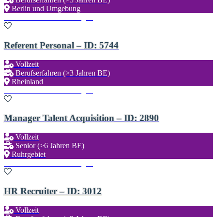
Berlin und Umgebung
Zu den Favoriten hinzufügen
Referent Personal – ID: 5744
Vollzeit
Berufserfahren (>3 Jahren BE)
Rheinland
Zu den Favoriten hinzufügen
Manager Talent Acquisition – ID: 2890
Vollzeit
Senior (>6 Jahren BE)
Ruhrgebiet
Zu den Favoriten hinzufügen
HR Recruiter – ID: 3012
Vollzeit