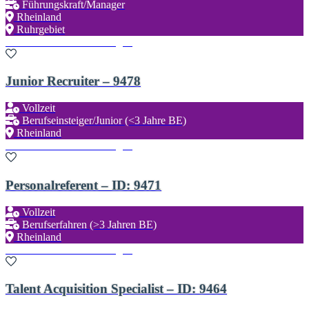
Führungskraft/Manager
Rheinland
Ruhrgebiet
Zu den Favoriten hinzufügen
Junior Recruiter – 9478
Vollzeit
Berufseinsteiger/Junior (<3 Jahre BE)
Rheinland
Zu den Favoriten hinzufügen
Personalreferent – ID: 9471
Vollzeit
Berufserfahren (>3 Jahren BE)
Rheinland
Zu den Favoriten hinzufügen
Talent Acquisition Specialist – ID: 9464