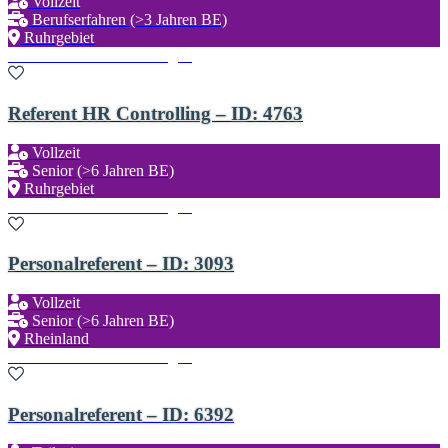
Vollzeit
Berufserfahren (>3 Jahren BE)
Ruhrgebiet
Zu den Favoriten hinzufügen
Referent HR Controlling – ID: 4763
Vollzeit
Senior (>6 Jahren BE)
Ruhrgebiet
Zu den Favoriten hinzufügen
Personalreferent – ID: 3093
Vollzeit
Senior (>6 Jahren BE)
Rheinland
Zu den Favoriten hinzufügen
Personalreferent – ID: 6392