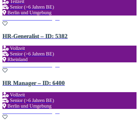
Teilzeit
Senior (>6 Jahren BE)
Berlin und Umgebung
Zu den Favoriten hinzufügen
HR-Generalist – ID: 5382
Vollzeit
Senior (>6 Jahren BE)
Rheinland
Zu den Favoriten hinzufügen
HR Manager – ID: 6400
Vollzeit
Senior (>6 Jahren BE)
Berlin und Umgebung
Zu den Favoriten hinzufügen
Neue Suche starten