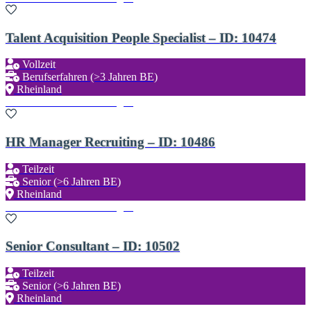
Talent Acquisition People Specialist – ID: 10474
Vollzeit
Berufserfahren (>3 Jahren BE)
Rheinland
Zu den Favoriten hinzufügen
HR Manager Recruiting – ID: 10486
Teilzeit
Senior (>6 Jahren BE)
Rheinland
Zu den Favoriten hinzufügen
Senior Consultant – ID: 10502
Teilzeit
Senior (>6 Jahren BE)
Rheinland
Zu den Favoriten hinzufügen