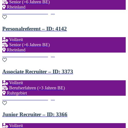
Senior (>6 Jahren BE)
Rheinland
Zu den Favoriten hinzufügen
Personalreferent – ID: 4142
Vollzeit
Senior (>6 Jahren BE)
Rheinland
Zu den Favoriten hinzufügen
Associate Recruiter – ID: 3373
Vollzeit
Berufserfahren (>3 Jahren BE)
Ruhrgebiet
Zu den Favoriten hinzufügen
Junior Recruiter – ID: 3366
Vollzeit