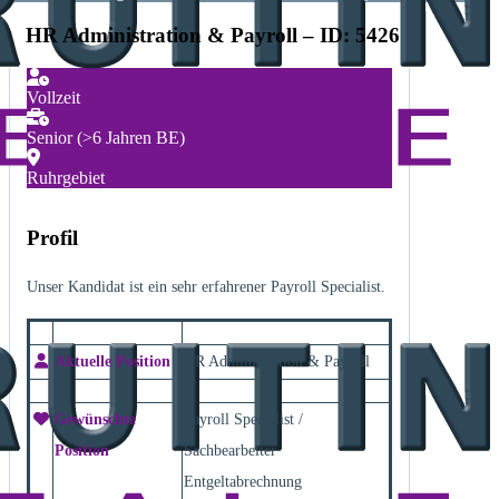
HR Administration & Payroll – ID: 5426
Vollzeit
Senior (>6 Jahren BE)
Ruhrgebiet
Profil
Unser Kandidat ist ein sehr erfahrener Payroll Specialist.
Aktuelle Position
HR Administration & Payroll
Gewünschte
Payroll Specialist /
Position
Sachbearbeiter
Entgeltabrechnung