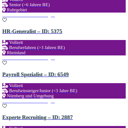
Senior (>6 Jahren BE)
Ruhrgebiet
Zu den Favoriten hinzufügen
HR-Generalist – ID: 5375
Vollzeit
Berufserfahren (>3 Jahren BE)
Rheinland
Zu den Favoriten hinzufügen
Payroll Spezialist – ID: 6549
Vollzeit
Berufseinsteiger/Junior (<3 Jahre BE)
Nürnberg und Umgebung
Zu den Favoriten hinzufügen
Experte Recruiting – ID: 2887