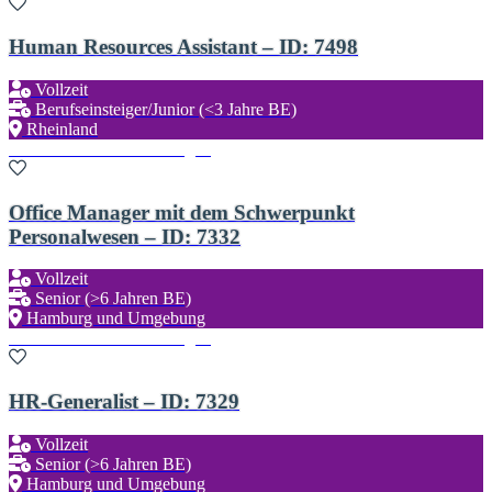
Human Resources Assistant – ID: 7498
Vollzeit
Berufseinsteiger/Junior (<3 Jahre BE)
Rheinland
Zu den Favoriten hinzufügen
Office Manager mit dem Schwerpunkt
Personalwesen – ID: 7332
Vollzeit
Senior (>6 Jahren BE)
Hamburg und Umgebung
Zu den Favoriten hinzufügen
HR-Generalist – ID: 7329
Vollzeit
Senior (>6 Jahren BE)
Hamburg und Umgebung