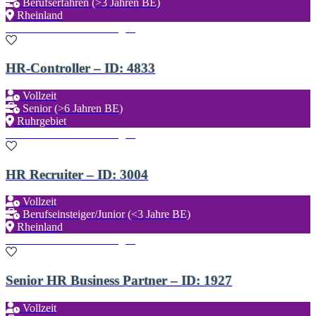
Berufserfahren (>3 Jahren BE)
Rheinland
Zu den Favoriten hinzufügen
HR-Controller – ID: 4833
Vollzeit
Senior (>6 Jahren BE)
Ruhrgebiet
Zu den Favoriten hinzufügen
HR Recruiter – ID: 3004
Vollzeit
Berufseinsteiger/Junior (<3 Jahre BE)
Rheinland
Zu den Favoriten hinzufügen
Senior HR Business Partner – ID: 1927
Vollzeit