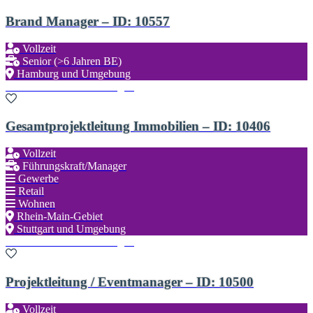
Brand Manager – ID: 10557
Vollzeit
Senior (>6 Jahren BE)
Hamburg und Umgebung
Zu den Favoriten hinzufügen
Gesamtprojektleitung Immobilien – ID: 10406
Vollzeit
Führungskraft/Manager
Gewerbe
Retail
Wohnen
Rhein-Main-Gebiet
Stuttgart und Umgebung
Zu den Favoriten hinzufügen
Projektleitung / Eventmanager – ID: 10500
Vollzeit