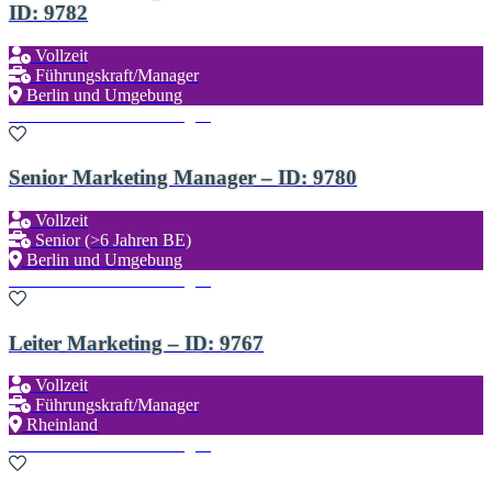
ID: 9782
Vollzeit
Führungskraft/Manager
Berlin und Umgebung
Zu den Favoriten hinzufügen
Senior Marketing Manager – ID: 9780
Vollzeit
Senior (>6 Jahren BE)
Berlin und Umgebung
Zu den Favoriten hinzufügen
Leiter Marketing – ID: 9767
Vollzeit
Führungskraft/Manager
Rheinland
Zu den Favoriten hinzufügen