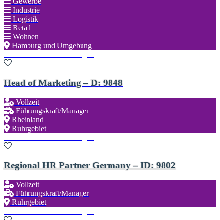
Gewerbe
Industrie
Logistik
Retail
Wohnen
Hamburg und Umgebung
Zu den Favoriten hinzufügen
Head of Marketing – D: 9848
Vollzeit
Führungskraft/Manager
Rheinland
Ruhrgebiet
Zu den Favoriten hinzufügen
Regional HR Partner Germany – ID: 9802
Vollzeit
Führungskraft/Manager
Ruhrgebiet
Zu den Favoriten hinzufügen