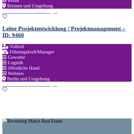
Retail
Bremen und Umgebung
Zu den Favoriten hinzufügen
Leiter Projektentwicklung / Projektmanagement –
ID: 9460
Vollzeit
Führungskraft/Manager
Gewerbe
Logistik
öffentliche Hand
Wohnen
Berlin und Umgebung
Zu den Favoriten hinzufügen
Neue Suche starten