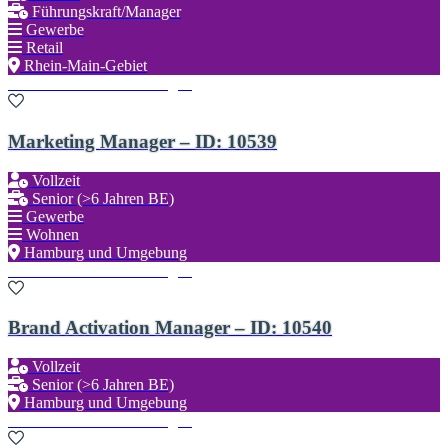
Führungskraft/Manager
Gewerbe
Retail
Rhein-Main-Gebiet
Zu den Favoriten hinzufügen
Marketing Manager – ID: 10539
Vollzeit
Senior (>6 Jahren BE)
Gewerbe
Wohnen
Hamburg und Umgebung
Zu den Favoriten hinzufügen
Brand Activation Manager – ID: 10540
Vollzeit
Senior (>6 Jahren BE)
Hamburg und Umgebung
Zu den Favoriten hinzufügen