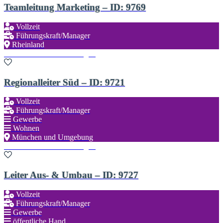
Teamleitung Marketing – ID: 9769
Vollzeit
Führungskraft/Manager
Rheinland
Zu den Favoriten hinzufügen
Regionalleiter Süd – ID: 9721
Vollzeit
Führungskraft/Manager
Gewerbe
Wohnen
München und Umgebung
Zu den Favoriten hinzufügen
Leiter Aus- & Umbau – ID: 9727
Vollzeit
Führungskraft/Manager
Gewerbe
öffentliche Hand