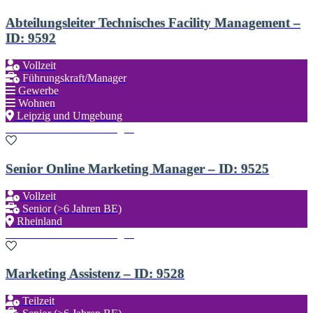
Abteilungsleiter Technisches Facility Management –
ID: 9592
Vollzeit
Führungskraft/Manager
Gewerbe
Wohnen
Leipzig und Umgebung
Zu den Favoriten hinzufügen
Senior Online Marketing Manager – ID: 9525
Vollzeit
Senior (>6 Jahren BE)
Rheinland
Zu den Favoriten hinzufügen
Marketing Assistenz – ID: 9528
Teilzeit