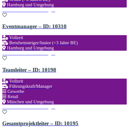
Hamburg und Umgebung
Zu den Favoriten hinzufügen
Eventmanager – ID: 10310
Vollzeit
Berufseinsteiger/Junior (<3 Jahre BE)
Hamburg und Umgebung
Zu den Favoriten hinzufügen
Teamleiter – ID: 10198
Vollzeit
Führungskraft/Manager
Gewerbe
Retail
München und Umgebung
Zu den Favoriten hinzufügen
Gesamtprojektleiter – ID: 10195