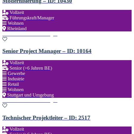
Modernisierung – ID: 10430
Vollzeit
Führungskraft/Manager
Wohnen
Rheinland
Zu den Favoriten hinzufügen
Senior Project Manager – ID: 10164
Vollzeit
Senior (>6 Jahren BE)
Gewerbe
Industrie
Retail
Wohnen
Stuttgart und Umgebung
Zu den Favoriten hinzufügen
Technischer Projektleiter – ID: 2517
Vollzeit