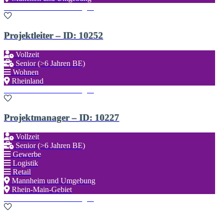
Zu den Favoriten hinzufügen
Projektleiter – ID: 10252
Vollzeit
Senior (>6 Jahren BE)
Wohnen
Rheinland
Zu den Favoriten hinzufügen
Projektmanager – ID: 10227
Vollzeit
Senior (>6 Jahren BE)
Gewerbe
Logistik
Retail
Mannheim und Umgebung
Rhein-Main-Gebiet
Zu den Favoriten hinzufügen