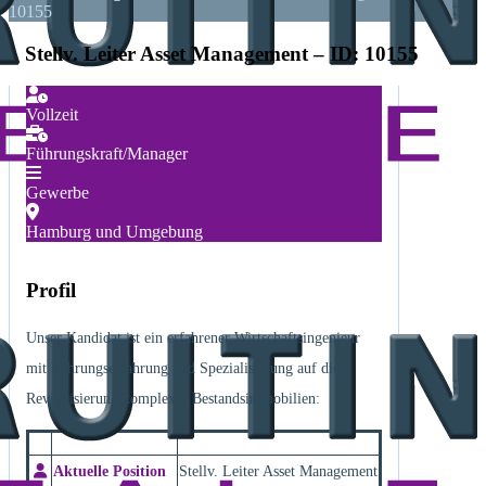
10155
Stellv. Leiter Asset Management – ID: 10155
Vollzeit
Führungskraft/Manager
Gewerbe
Hamburg und Umgebung
Profil
Unser Kandidat ist ein erfahrener Wirtschaftsingenieur
mit Führungserfahrung und Spezialisierung auf die
Revitalisierung komplexer Bestandsimmobilien:
Aktuelle Position
Stellv. Leiter Asset Management