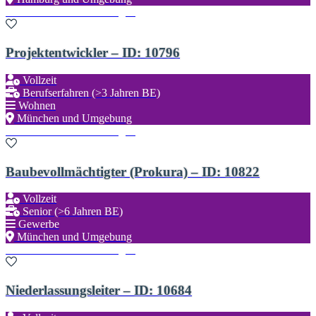
Zu den Favoriten hinzufügen
Projektentwickler – ID: 10796
Vollzeit
Berufserfahren (>3 Jahren BE)
Wohnen
München und Umgebung
Zu den Favoriten hinzufügen
Baubevollmächtigter (Prokura) – ID: 10822
Vollzeit
Senior (>6 Jahren BE)
Gewerbe
München und Umgebung
Zu den Favoriten hinzufügen
Niederlassungsleiter – ID: 10684