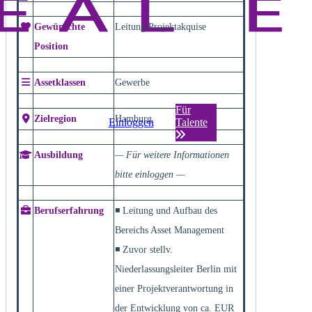
Gewünschte
Leitung Projektakquise
Position
Assetklassen
Gewerbe
Für
Zielregion
Hamburg
Einloggen
Talente
Ausbildung
— Für weitere Informationen
bitte einloggen —
Berufserfahrung
◾ Leitung und Aufbau des
Bereichs Asset Management
◾ Zuvor stellv.
Niederlassungsleiter Berlin mit
einer Projektverantwortung in
der Entwicklung von ca. EUR