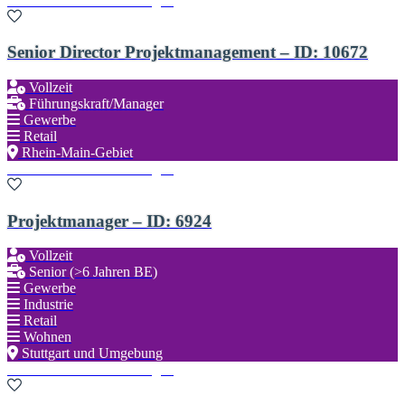
Zu den Favoriten hinzufügen
Senior Director Projektmanagement – ID: 10672
Vollzeit
Führungskraft/Manager
Gewerbe
Retail
Rhein-Main-Gebiet
Zu den Favoriten hinzufügen
Projektmanager – ID: 6924
Vollzeit
Senior (>6 Jahren BE)
Gewerbe
Industrie
Retail
Wohnen
Stuttgart und Umgebung
Zu den Favoriten hinzufügen