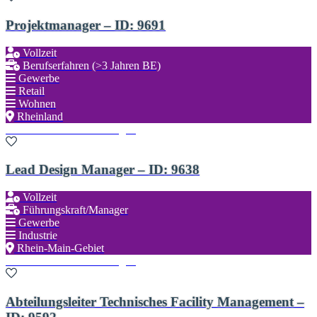
Projektmanager – ID: 9691
Vollzeit
Berufserfahren (>3 Jahren BE)
Gewerbe
Retail
Wohnen
Rheinland
Zu den Favoriten hinzufügen
Lead Design Manager – ID: 9638
Vollzeit
Führungskraft/Manager
Gewerbe
Industrie
Rhein-Main-Gebiet
Zu den Favoriten hinzufügen
Abteilungsleiter Technisches Facility Management –