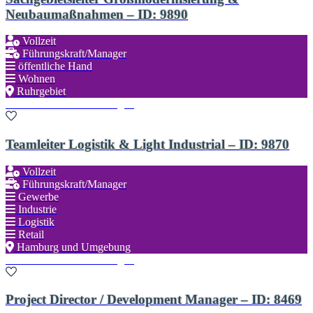
Neubaumaßnahmen – ID: 9890
Vollzeit
Führungskraft/Manager
öffentliche Hand
Wohnen
Ruhrgebiet
Zu den Favoriten hinzufügen
Teamleiter Logistik & Light Industrial – ID: 9870
Vollzeit
Führungskraft/Manager
Gewerbe
Industrie
Logistik
Retail
Hamburg und Umgebung
Zu den Favoriten hinzufügen
Project Director / Development Manager – ID: 8469