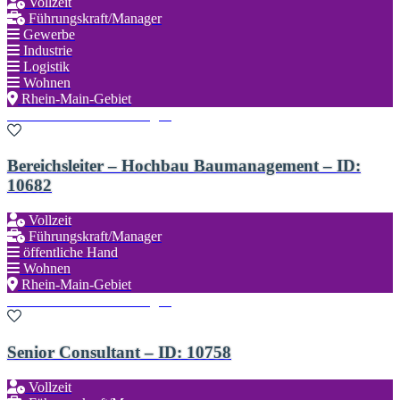
Vollzeit
Führungskraft/Manager
Gewerbe
Industrie
Logistik
Wohnen
Rhein-Main-Gebiet
Zu den Favoriten hinzufügen
Bereichsleiter – Hochbau Baumanagement – ID:
10682
Vollzeit
Führungskraft/Manager
öffentliche Hand
Wohnen
Rhein-Main-Gebiet
Zu den Favoriten hinzufügen
Senior Consultant – ID: 10758
Vollzeit