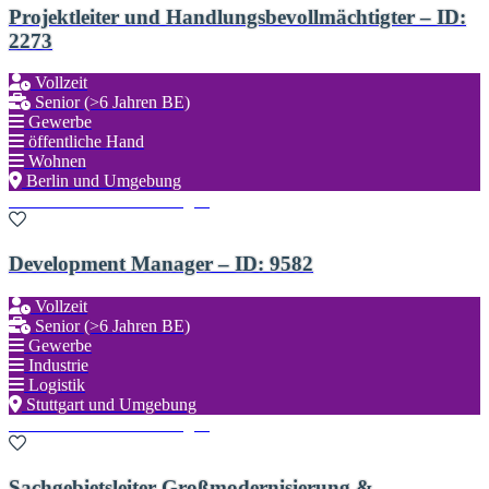
Projektleiter und Handlungsbevollmächtigter – ID:
2273
Vollzeit
Senior (>6 Jahren BE)
Gewerbe
öffentliche Hand
Wohnen
Berlin und Umgebung
Zu den Favoriten hinzufügen
Development Manager – ID: 9582
Vollzeit
Senior (>6 Jahren BE)
Gewerbe
Industrie
Logistik
Stuttgart und Umgebung
Zu den Favoriten hinzufügen
Sachgebietsleiter Großmodernisierung &