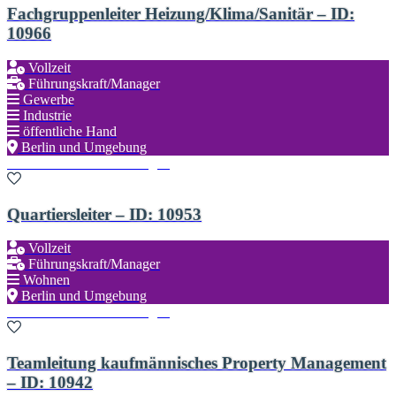
Fachgruppenleiter Heizung/Klima/Sanitär – ID:
10966
Vollzeit
Führungskraft/Manager
Gewerbe
Industrie
öffentliche Hand
Berlin und Umgebung
Zu den Favoriten hinzufügen
Quartiersleiter – ID: 10953
Vollzeit
Führungskraft/Manager
Wohnen
Berlin und Umgebung
Zu den Favoriten hinzufügen
Teamleitung kaufmännisches Property Management
– ID: 10942