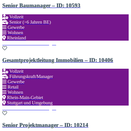
Senior Baumanager – ID: 10593
Vollzeit
Senior (>6 Jahren BE)
Gewerbe
Wohnen
Rheinland
Zu den Favoriten hinzufügen
Gesamtprojektleitung Immobilien – ID: 10406
Vollzeit
Führungskraft/Manager
Gewerbe
Retail
Wohnen
Rhein-Main-Gebiet
Stuttgart und Umgebung
Zu den Favoriten hinzufügen
Senior Projektmanager – ID: 10214