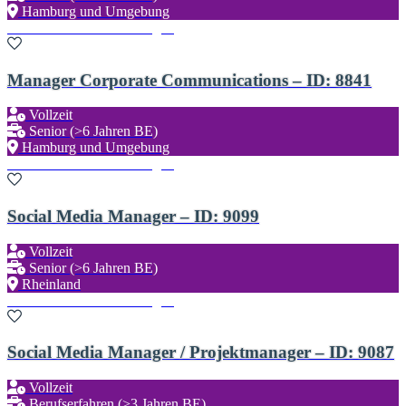
Hamburg und Umgebung
Zu den Favoriten hinzufügen
Manager Corporate Communications – ID: 8841
Vollzeit
Senior (>6 Jahren BE)
Hamburg und Umgebung
Zu den Favoriten hinzufügen
Social Media Manager – ID: 9099
Vollzeit
Senior (>6 Jahren BE)
Rheinland
Zu den Favoriten hinzufügen
Social Media Manager / Projektmanager – ID: 9087
Vollzeit
Berufserfahren (>3 Jahren BE)