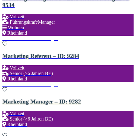
9534
Vollzeit
Führungskraft/Manager
Wohnen
Rheinland
Zu den Favoriten hinzufügen
Marketing Referent – ID: 9284
Vollzeit
Senior (>6 Jahren BE)
Rheinland
Zu den Favoriten hinzufügen
Marketing Manager – ID: 9282
Vollzeit
Senior (>6 Jahren BE)
Rheinland
Zu den Favoriten hinzufügen