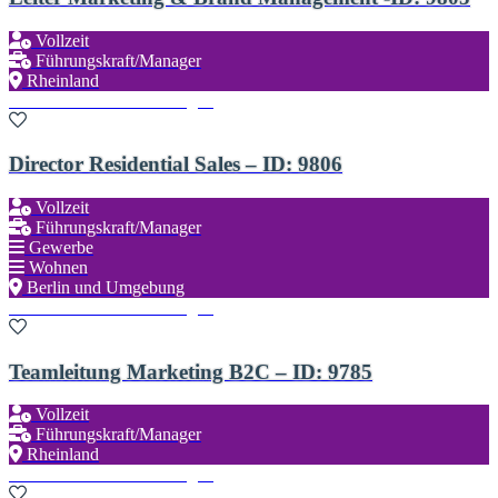
Vollzeit
Führungskraft/Manager
Rheinland
Zu den Favoriten hinzufügen
Director Residential Sales – ID: 9806
Vollzeit
Führungskraft/Manager
Gewerbe
Wohnen
Berlin und Umgebung
Zu den Favoriten hinzufügen
Teamleitung Marketing B2C – ID: 9785
Vollzeit
Führungskraft/Manager
Rheinland
Zu den Favoriten hinzufügen