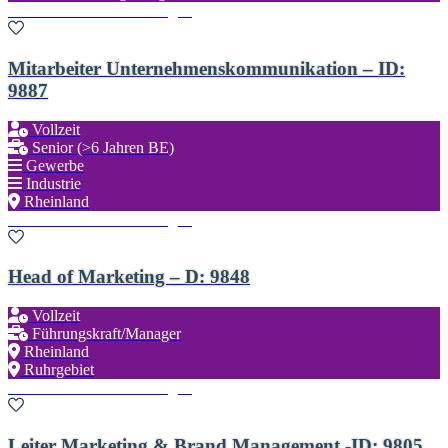
Zu den Favoriten hinzufügen
Mitarbeiter Unternehmenskommunikation – ID:
9887
Vollzeit
Senior (>6 Jahren BE)
Gewerbe
Industrie
Rheinland
Zu den Favoriten hinzufügen
Head of Marketing – D: 9848
Vollzeit
Führungskraft/Manager
Rheinland
Ruhrgebiet
Zu den Favoriten hinzufügen
Leiter Marketing & Brand Management -ID: 9805