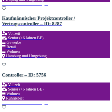
Zu den Favoriten hinzufügen
Kaufmännischer Projektcontroller /
Vertragscontroller – ID: 8287
Vollzeit
Senior (>6 Jahren BE)
Gewerbe
Retail
Wohnen
Hamburg und Umgebung
Zu den Favoriten hinzufügen
Controller – ID: 5756
Vollzeit
Senior (>6 Jahren BE)
Wohnen
Ruhrgebiet
Zu den Favoriten hinzufügen