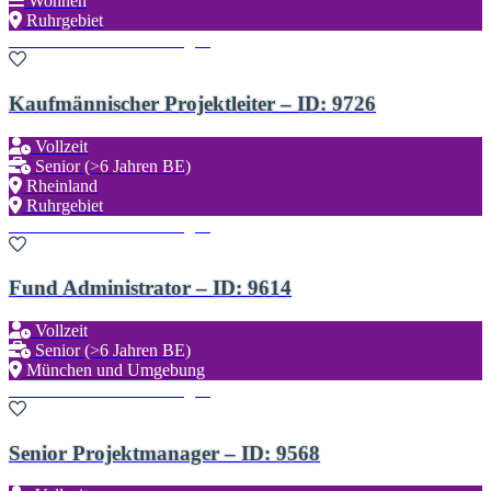
Wohnen
Ruhrgebiet
Zu den Favoriten hinzufügen
Kaufmännischer Projektleiter – ID: 9726
Vollzeit
Senior (>6 Jahren BE)
Rheinland
Ruhrgebiet
Zu den Favoriten hinzufügen
Fund Administrator – ID: 9614
Vollzeit
Senior (>6 Jahren BE)
München und Umgebung
Zu den Favoriten hinzufügen
Senior Projektmanager – ID: 9568