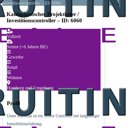
Investitionscontroller – ID: 6060
Kaufmännischer Projektleiter /
Investitionscontroller – ID: 6060
Vollzeit
Senior (>6 Jahren BE)
Gewerbe
Retail
Wohnen
Hamburg und Umgebung
Profil
Unser Kandidat ist ein Senior Controller mit langjähriger
Immobilienerfahrung.