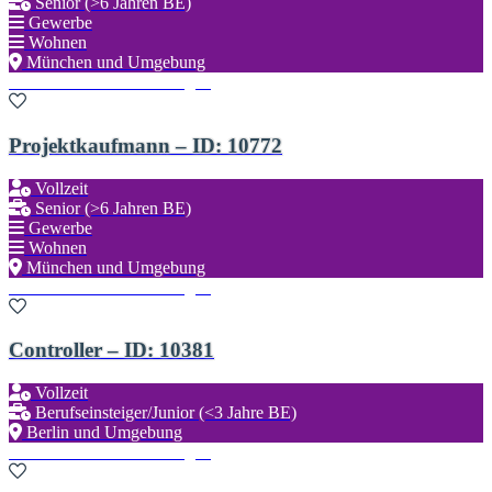
Senior (>6 Jahren BE)
Gewerbe
Wohnen
München und Umgebung
Zu den Favoriten hinzufügen
Projektkaufmann – ID: 10772
Vollzeit
Senior (>6 Jahren BE)
Gewerbe
Wohnen
München und Umgebung
Zu den Favoriten hinzufügen
Controller – ID: 10381
Vollzeit
Berufseinsteiger/Junior (<3 Jahre BE)
Berlin und Umgebung
Zu den Favoriten hinzufügen