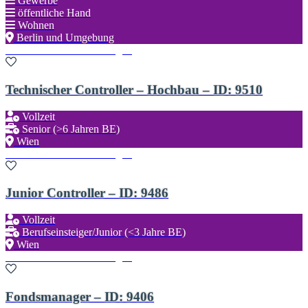
Gewerbe
öffentliche Hand
Wohnen
Berlin und Umgebung
Zu den Favoriten hinzufügen
Technischer Controller – Hochbau – ID: 9510
Vollzeit
Senior (>6 Jahren BE)
Wien
Zu den Favoriten hinzufügen
Junior Controller – ID: 9486
Vollzeit
Berufseinsteiger/Junior (<3 Jahre BE)
Wien
Zu den Favoriten hinzufügen
Fondsmanager – ID: 9406