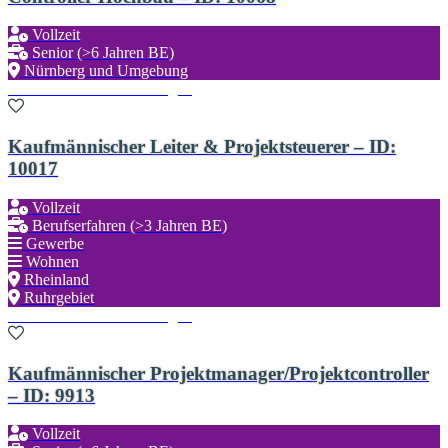
Vollzeit
Senior (>6 Jahren BE)
Nürnberg und Umgebung
Zu den Favoriten hinzufügen
Kaufmännischer Leiter & Projektsteuerer – ID:
10017
Vollzeit
Berufserfahren (>3 Jahren BE)
Gewerbe
Wohnen
Rheinland
Ruhrgebiet
Zu den Favoriten hinzufügen
Kaufmännischer Projektmanager/Projektcontroller
– ID: 9913
Vollzeit