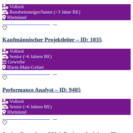
Vollzeit
Berufseinsteiger/Junior (<3 Jahre BE)
Rheinland
Zu den Favoriten hinzufügen
Kaufmännischer Projektleiter – ID: 1035
Vollzeit
Senior (>6 Jahren BE)
Gewerbe
Rhein-Main-Gebiet
Zu den Favoriten hinzufügen
Performance Analyst – ID: 9405
Vollzeit
Senior (>6 Jahren BE)
Rheinland
Zu den Favoriten hinzufügen