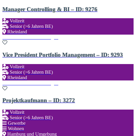
Manager Controlling & BI – ID: 9276
Vollzeit
Senior (>6 Jahren BE)
Rheinland
Zu den Favoriten hinzufügen
Vice President Portfolio Management – ID: 9293
Vollzeit
Senior (>6 Jahren BE)
Rheinland
Zu den Favoriten hinzufügen
Projektkaufmann – ID: 3272
Vollzeit
Senior (>6 Jahren BE)
Gewerbe
Wohnen
Hamburg und Umgebung