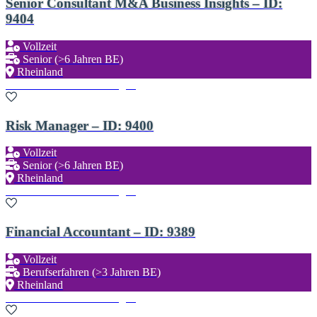
Senior Consultant M&A Business Insights – ID:
9404
Vollzeit
Senior (>6 Jahren BE)
Rheinland
Zu den Favoriten hinzufügen
Risk Manager – ID: 9400
Vollzeit
Senior (>6 Jahren BE)
Rheinland
Zu den Favoriten hinzufügen
Financial Accountant – ID: 9389
Vollzeit
Berufserfahren (>3 Jahren BE)
Rheinland
Zu den Favoriten hinzufügen