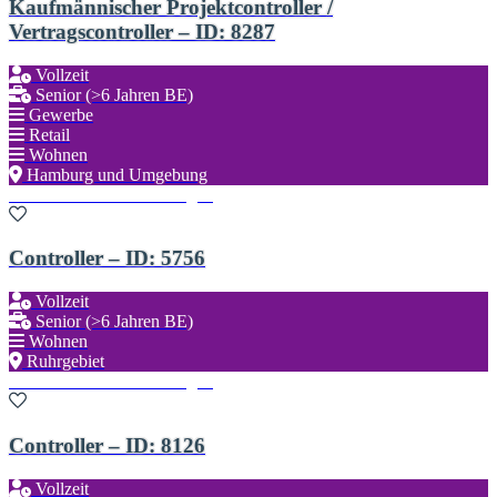
Kaufmännischer Projektcontroller /
Vertragscontroller – ID: 8287
Vollzeit
Senior (>6 Jahren BE)
Gewerbe
Retail
Wohnen
Hamburg und Umgebung
Zu den Favoriten hinzufügen
Controller – ID: 5756
Vollzeit
Senior (>6 Jahren BE)
Wohnen
Ruhrgebiet
Zu den Favoriten hinzufügen
Controller – ID: 8126
Vollzeit