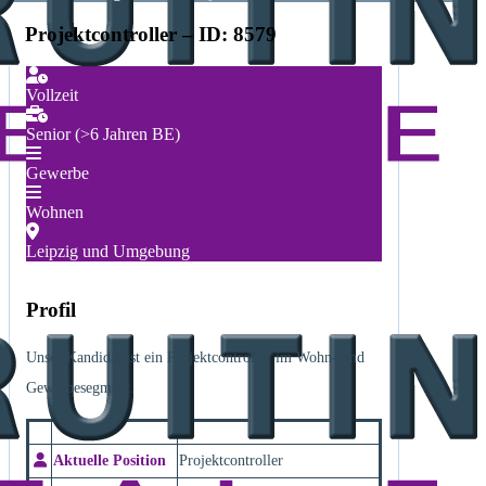
Projektcontroller – ID: 8579
Vollzeit
Senior (>6 Jahren BE)
Gewerbe
Wohnen
Leipzig und Umgebung
Profil
Unser Kandidat ist ein Projektcontroller im Wohn- und
Gewerbesegment.
Aktuelle Position
Projektcontroller