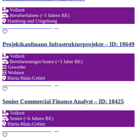
Vollzeit
Berufserfahren (>3 Jahren BE)
Hamburg und Umgebung
Zu den Favoriten hinzufügen
Projektkaufmann Infrastrukturprojekte – ID: 10649
Vollzeit
Berufseinsteiger/Junior (<3 Jahre BE)
Gewerbe
Wohnen
Rhein-Main-Gebiet
Zu den Favoriten hinzufügen
Senior Commercial Finance Analyst – ID: 10425
Vollzeit
Senior (>6 Jahren BE)
Rhein-Main-Gebiet
Zu den Favoriten hinzufügen