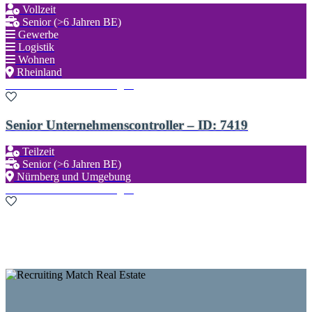
Vollzeit
Senior (>6 Jahren BE)
Gewerbe
Logistik
Wohnen
Rheinland
Zu den Favoriten hinzufügen
Senior Unternehmenscontroller – ID: 7419
Teilzeit
Senior (>6 Jahren BE)
Nürnberg und Umgebung
Zu den Favoriten hinzufügen
Neue Suche starten