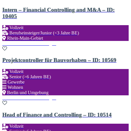
Intern – Financial Controlling and M&A – ID:
10405
Vollzeit
Berufseinsteiger/Junior (<3 Jahre BE)
Rhein-Main-Gebiet
Zu den Favoriten hinzufügen
Projektcontroller für Bauvorhaben – ID: 10569
Vollzeit
Senior (>6 Jahren BE)
Gewerbe
Wohnen
Berlin und Umgebung
Zu den Favoriten hinzufügen
Head of Finance and Controlling – ID: 10514
Vollzeit