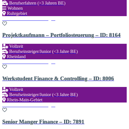
Berufserfahren (>3 Jahren BE)
Wohnen
Ruhrgebiet
Zu den Favoriten hinzufügen
Projektkaufmann – Portfoliosteuerung – ID: 8164
Vollzeit
Berufseinsteiger/Junior (<3 Jahre BE)
Rheinland
Zu den Favoriten hinzufügen
Werkstudent Finance & Controlling – ID: 8006
Vollzeit
Berufseinsteiger/Junior (<3 Jahre BE)
Rhein-Main-Gebiet
Zu den Favoriten hinzufügen
Senior Manger Finance – ID: 7891