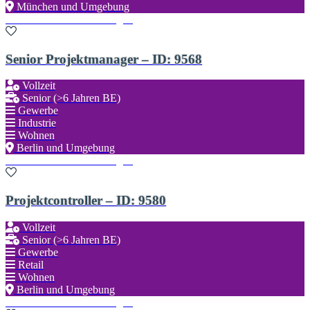
München und Umgebung
Zu den Favoriten hinzufügen
Senior Projektmanager – ID: 9568
Vollzeit
Senior (>6 Jahren BE)
Gewerbe
Industrie
Wohnen
Berlin und Umgebung
Zu den Favoriten hinzufügen
Projektcontroller – ID: 9580
Vollzeit
Senior (>6 Jahren BE)
Gewerbe
Retail
Wohnen
Berlin und Umgebung
Zu den Favoriten hinzufügen