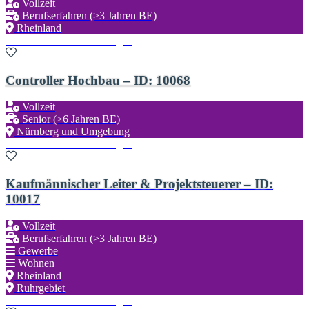
Vollzeit
Berufserfahren (>3 Jahren BE)
Rheinland
Zu den Favoriten hinzufügen
Controller Hochbau – ID: 10068
Vollzeit
Senior (>6 Jahren BE)
Nürnberg und Umgebung
Zu den Favoriten hinzufügen
Kaufmännischer Leiter & Projektsteuerer – ID:
10017
Vollzeit
Berufserfahren (>3 Jahren BE)
Gewerbe
Wohnen
Rheinland
Ruhrgebiet
Zu den Favoriten hinzufügen