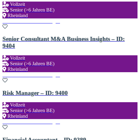
Vollzeit
Senior (>6 Jahren BE)
Rheinland
Zu den Favoriten hinzufügen
Senior Consultant M&A Business Insights – ID:
9404
Vollzeit
Senior (>6 Jahren BE)
Rheinland
Zu den Favoriten hinzufügen
Risk Manager – ID: 9400
Vollzeit
Senior (>6 Jahren BE)
Rheinland
Zu den Favoriten hinzufügen
Financial Accountant – ID: 9389