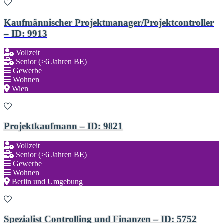
Kaufmännischer Projektmanager/Projektcontroller
– ID: 9913
Vollzeit
Senior (>6 Jahren BE)
Gewerbe
Wohnen
Wien
Zu den Favoriten hinzufügen
Projektkaufmann – ID: 9821
Vollzeit
Senior (>6 Jahren BE)
Gewerbe
Wohnen
Berlin und Umgebung
Zu den Favoriten hinzufügen
Spezialist Controlling und Finanzen – ID: 5752