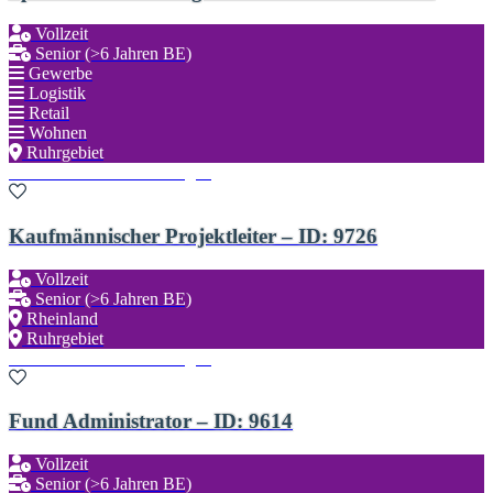
Vollzeit
Senior (>6 Jahren BE)
Gewerbe
Logistik
Retail
Wohnen
Ruhrgebiet
Zu den Favoriten hinzufügen
Kaufmännischer Projektleiter – ID: 9726
Vollzeit
Senior (>6 Jahren BE)
Rheinland
Ruhrgebiet
Zu den Favoriten hinzufügen
Fund Administrator – ID: 9614
Vollzeit
Senior (>6 Jahren BE)