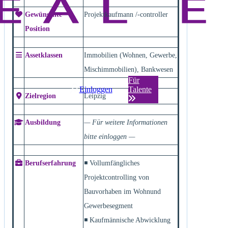
Gewünschte
Projektkaufmann /-controller
Position
Assetklassen
Immobilien (Wohnen, Gewerbe,
Mischimmobilien), Bankwesen
Für
Einloggen
Talente
Zielregion
Leipzig
Ausbildung
— Für weitere Informationen
bitte einloggen —
Berufserfahrung
◾ Vollumfängliches
Projektcontrolling von
Bauvorhaben im Wohnund
Gewerbesegment
◾ Kaufmännische Abwicklung