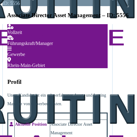
ID: 5556
Associate Director Asset Management – ID: 5556
Vollzeit
Führungskraft/Manager
Gewerbe
Rhein-Main-Gebiet
Profil
Unser Kandidat ist ein sehr erfahrener Asset- und Letting
Manager von Gewerbeobjekten.
Aktuelle Position
Associate Director Asset
Management