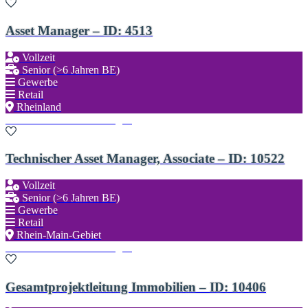
Asset Manager – ID: 4513
Vollzeit
Senior (>6 Jahren BE)
Gewerbe
Retail
Rheinland
Zu den Favoriten hinzufügen
Technischer Asset Manager, Associate – ID: 10522
Vollzeit
Senior (>6 Jahren BE)
Gewerbe
Retail
Rhein-Main-Gebiet
Zu den Favoriten hinzufügen
Gesamtprojektleitung Immobilien – ID: 10406