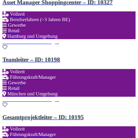
Asset Manager Shoppingcenter – ID: 10327
Vollzeit
Berufserfahren (>3 Jahren BE)
Gewerbe
Retail
Hamburg und Umgebung
Zu den Favoriten hinzufügen
Teamleiter – ID: 10198
Vollzeit
Führungskraft/Manager
Gewerbe
Retail
München und Umgebung
Zu den Favoriten hinzufügen
Gesamtprojektleiter – ID: 10195
Vollzeit
Führungskraft/Manager