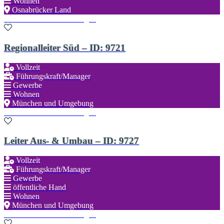
Wohnen
Osnabrücker Land
Zu den Favoriten hinzufügen
Regionalleiter Süd – ID: 9721
Vollzeit
Führungskraft/Manager
Gewerbe
Wohnen
München und Umgebung
Zu den Favoriten hinzufügen
Leiter Aus- & Umbau – ID: 9727
Vollzeit
Führungskraft/Manager
Gewerbe
öffentliche Hand
Wohnen
München und Umgebung
Zu den Favoriten hinzufügen