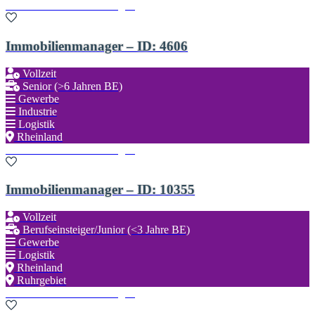
Zu den Favoriten hinzufügen
Immobilienmanager – ID: 4606
Vollzeit
Senior (>6 Jahren BE)
Gewerbe
Industrie
Logistik
Rheinland
Zu den Favoriten hinzufügen
Immobilienmanager – ID: 10355
Vollzeit
Berufseinsteiger/Junior (<3 Jahre BE)
Gewerbe
Logistik
Rheinland
Ruhrgebiet
Zu den Favoriten hinzufügen