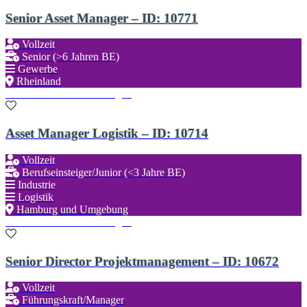
Senior Asset Manager – ID: 10771
Vollzeit
Senior (>6 Jahren BE)
Gewerbe
Rheinland
Zu den Favoriten hinzufügen
Asset Manager Logistik – ID: 10714
Vollzeit
Berufseinsteiger/Junior (<3 Jahre BE)
Industrie
Logistik
Hamburg und Umgebung
Zu den Favoriten hinzufügen
Senior Director Projektmanagement – ID: 10672
Vollzeit
Führungskraft/Manager