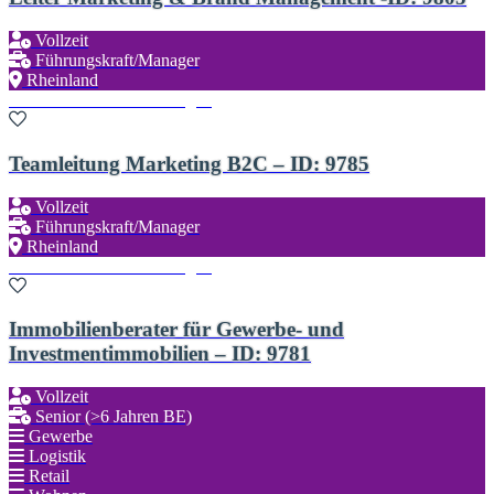
Vollzeit
Führungskraft/Manager
Rheinland
Zu den Favoriten hinzufügen
Teamleitung Marketing B2C – ID: 9785
Vollzeit
Führungskraft/Manager
Rheinland
Zu den Favoriten hinzufügen
Immobilienberater für Gewerbe- und
Investmentimmobilien – ID: 9781
Vollzeit
Senior (>6 Jahren BE)
Gewerbe
Logistik
Retail