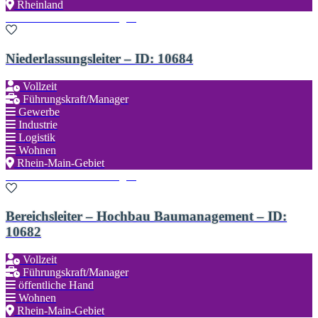
Rheinland
Zu den Favoriten hinzufügen
Niederlassungsleiter – ID: 10684
Vollzeit
Führungskraft/Manager
Gewerbe
Industrie
Logistik
Wohnen
Rhein-Main-Gebiet
Zu den Favoriten hinzufügen
Bereichsleiter – Hochbau Baumanagement – ID:
10682
Vollzeit
Führungskraft/Manager
öffentliche Hand
Wohnen
Rhein-Main-Gebiet