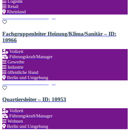
Logistik
Retail
Rheinland
Zu den Favoriten hinzufügen
Fachgruppenleiter Heizung/Klima/Sanitär – ID:
10966
Vollzeit
Führungskraft/Manager
Gewerbe
Industrie
öffentliche Hand
Berlin und Umgebung
Zu den Favoriten hinzufügen
Quartiersleiter – ID: 10953
Vollzeit
Führungskraft/Manager
Wohnen
Berlin und Umgebung