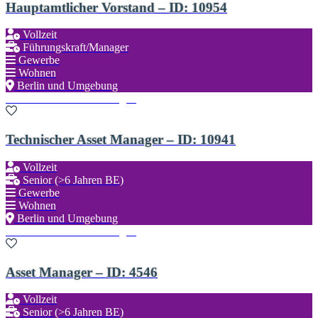
Hauptamtlicher Vorstand – ID: 10954
Vollzeit
Führungskraft/Manager
Gewerbe
Wohnen
Berlin und Umgebung
Zu den Favoriten hinzufügen
Technischer Asset Manager – ID: 10941
Vollzeit
Senior (>6 Jahren BE)
Gewerbe
Wohnen
Berlin und Umgebung
Zu den Favoriten hinzufügen
Asset Manager – ID: 4546
Vollzeit
Senior (>6 Jahren BE)