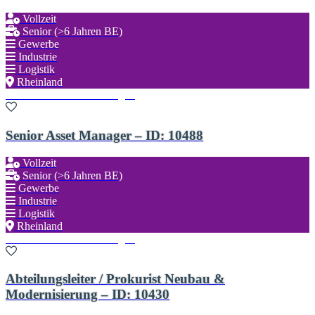
Vollzeit
Senior (>6 Jahren BE)
Gewerbe
Industrie
Logistik
Rheinland
Zu den Favoriten hinzufügen
Senior Asset Manager – ID: 10488
Vollzeit
Senior (>6 Jahren BE)
Gewerbe
Industrie
Logistik
Rheinland
Zu den Favoriten hinzufügen
Abteilungsleiter / Prokurist Neubau &
Modernisierung – ID: 10430