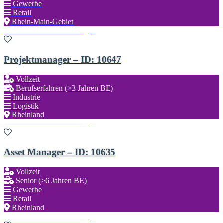
Gewerbe
Retail
Rhein-Main-Gebiet
Zu den Favoriten hinzufügen
Projektmanager – ID: 10647
Vollzeit
Berufserfahren (>3 Jahren BE)
Industrie
Logistik
Rheinland
Zu den Favoriten hinzufügen
Asset Manager – ID: 10635
Vollzeit
Senior (>6 Jahren BE)
Gewerbe
Retail
Rheinland
Zu den Favoriten hinzufügen