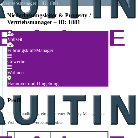
Vertriebsmanager – ID: 1881
Niederlassungsleiter & Property-/
Vertriebsmanager – ID: 1881
Vollzeit
Führungskraft/Manager
Gewerbe
Wohnen
Hannover und Umgebung
Profil
Unser Kandidat ist ein erfahrener Property Manager von
Wohn- und Gewerbeimmobilien.