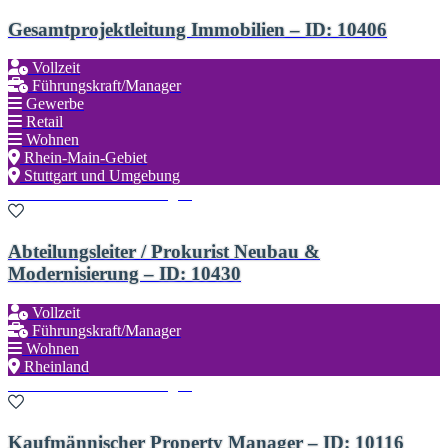
Gesamtprojektleitung Immobilien – ID: 10406
Vollzeit
Führungskraft/Manager
Gewerbe
Retail
Wohnen
Rhein-Main-Gebiet
Stuttgart und Umgebung
Zu den Favoriten hinzufügen
Abteilungsleiter / Prokurist Neubau &
Modernisierung – ID: 10430
Vollzeit
Führungskraft/Manager
Wohnen
Rheinland
Zu den Favoriten hinzufügen
Kaufmännischer Property Manager – ID: 10116