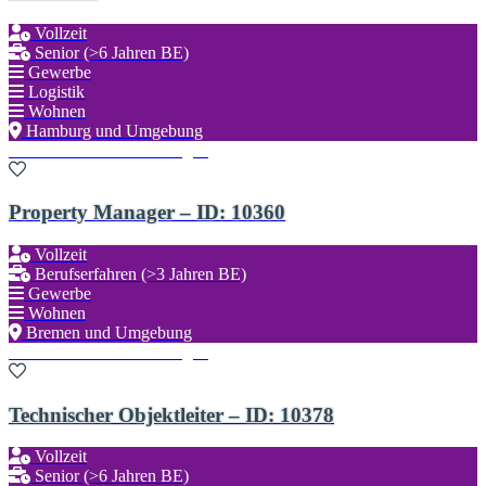
Vollzeit
Senior (>6 Jahren BE)
Gewerbe
Logistik
Wohnen
Hamburg und Umgebung
Zu den Favoriten hinzufügen
Property Manager – ID: 10360
Vollzeit
Berufserfahren (>3 Jahren BE)
Gewerbe
Wohnen
Bremen und Umgebung
Zu den Favoriten hinzufügen
Technischer Objektleiter – ID: 10378
Vollzeit
Senior (>6 Jahren BE)