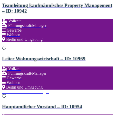
Teamleitung kaufmännisches Property Management
– ID: 10942
Vollzeit
Führungskraft/Manager
Gewerbe
Wohnen
Berlin und Umgebung
Zu den Favoriten hinzufügen
Leiter Wohnungswirtschaft – ID: 10969
Vollzeit
Führungskraft/Manager
Gewerbe
Wohnen
Berlin und Umgebung
Zu den Favoriten hinzufügen
Hauptamtlicher Vorstand – ID: 10954