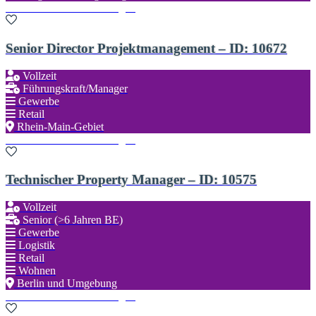
Zu den Favoriten hinzufügen
Senior Director Projektmanagement – ID: 10672
Vollzeit
Führungskraft/Manager
Gewerbe
Retail
Rhein-Main-Gebiet
Zu den Favoriten hinzufügen
Technischer Property Manager – ID: 10575
Vollzeit
Senior (>6 Jahren BE)
Gewerbe
Logistik
Retail
Wohnen
Berlin und Umgebung
Zu den Favoriten hinzufügen