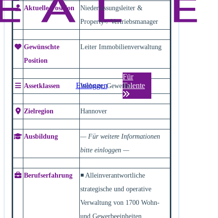
Aktuelle Position
Niederlassungsleiter &
Property-/ Vertriebsmanager
Gewünschte
Leiter Immobilienverwaltung
Position
Für
Einloggen
Talente
Assetklassen
Wohnen, Gewerbe
Zielregion
Hannover
Ausbildung
— Für weitere Informationen
bitte einloggen —
Berufserfahrung
◾ Alleinverantwortliche
strategische und operative
Verwaltung von 1700 Wohn-
und Gewerbeeinheiten