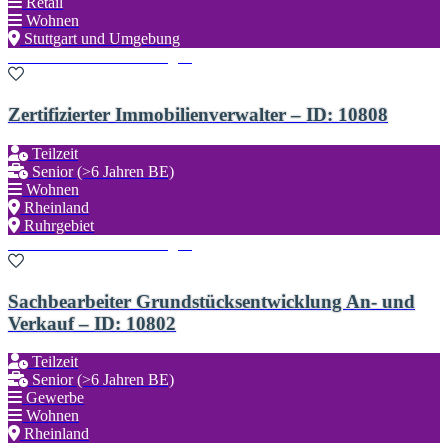
Retail
Wohnen
Stuttgart und Umgebung
Zu den Favoriten hinzufügen
Zertifizierter Immobilienverwalter – ID: 10808
Teilzeit
Senior (>6 Jahren BE)
Wohnen
Rheinland
Ruhrgebiet
Zu den Favoriten hinzufügen
Sachbearbeiter Grundstücksentwicklung An- und
Verkauf – ID: 10802
Teilzeit
Senior (>6 Jahren BE)
Gewerbe
Wohnen
Rheinland