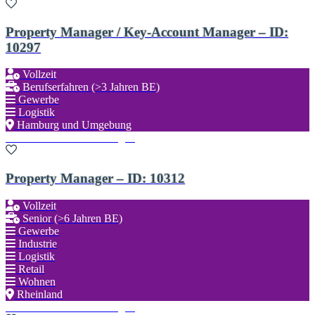
Property Manager / Key-Account Manager – ID:
10297
Vollzeit
Berufserfahren (>3 Jahren BE)
Gewerbe
Logistik
Hamburg und Umgebung
Zu den Favoriten hinzufügen
Property Manager – ID: 10312
Vollzeit
Senior (>6 Jahren BE)
Gewerbe
Industrie
Logistik
Retail
Wohnen
Rheinland
Zu den Favoriten hinzufügen