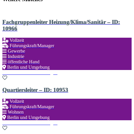
Fachgruppenleiter Heizung/Klima/Sanitär – ID:
10966
Vollzeit
Führungskraft/Manager
Gewerbe
Industrie
öffentliche Hand
Berlin und Umgebung
Zu den Favoriten hinzufügen
Quartiersleiter – ID: 10953
Vollzeit
Führungskraft/Manager
Wohnen
Berlin und Umgebung
Zu den Favoriten hinzufügen