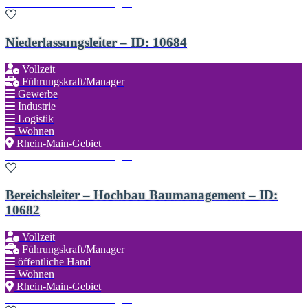
Zu den Favoriten hinzufügen
Niederlassungsleiter – ID: 10684
Vollzeit
Führungskraft/Manager
Gewerbe
Industrie
Logistik
Wohnen
Rhein-Main-Gebiet
Zu den Favoriten hinzufügen
Bereichsleiter – Hochbau Baumanagement – ID:
10682
Vollzeit
Führungskraft/Manager
öffentliche Hand
Wohnen
Rhein-Main-Gebiet
Zu den Favoriten hinzufügen