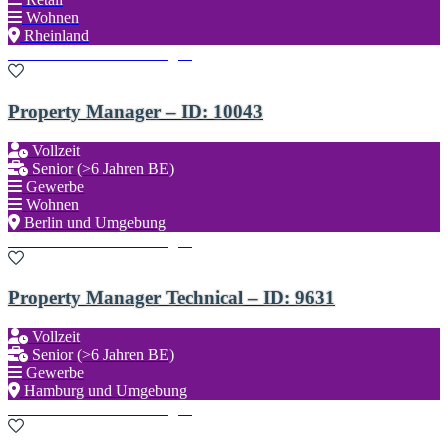
Wohnen
Rheinland
Zu den Favoriten hinzufügen
Property Manager – ID: 10043
Vollzeit
Senior (>6 Jahren BE)
Gewerbe
Wohnen
Berlin und Umgebung
Zu den Favoriten hinzufügen
Property Manager Technical – ID: 9631
Vollzeit
Senior (>6 Jahren BE)
Gewerbe
Hamburg und Umgebung
Zu den Favoriten hinzufügen