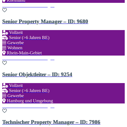
Rheinland
Zu den Favoriten hinzufügen
Senior Property Manager – ID: 9680
Vollzeit
Senior (>6 Jahren BE)
Gewerbe
Wohnen
Rhein-Main-Gebiet
Zu den Favoriten hinzufügen
Senior Objektleiter – ID: 9254
Vollzeit
Senior (>6 Jahren BE)
Gewerbe
Hamburg und Umgebung
Zu den Favoriten hinzufügen
Technischer Property Manager – ID: 7986