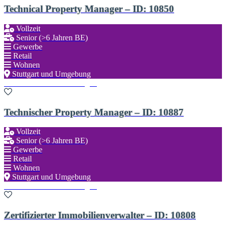
Technical Property Manager – ID: 10850
Vollzeit
Senior (>6 Jahren BE)
Gewerbe
Retail
Wohnen
Stuttgart und Umgebung
Zu den Favoriten hinzufügen
Technischer Property Manager – ID: 10887
Vollzeit
Senior (>6 Jahren BE)
Gewerbe
Retail
Wohnen
Stuttgart und Umgebung
Zu den Favoriten hinzufügen
Zertifizierter Immobilienverwalter – ID: 10808