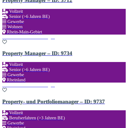
Property Manager – ID: 3712
Vollzeit
Senior (>6 Jahren BE)
Gewerbe
Wohnen
Rhein-Main-Gebiet
Zu den Favoriten hinzufügen
Property Manager – ID: 9734
Vollzeit
Senior (>6 Jahren BE)
Gewerbe
Rheinland
Zu den Favoriten hinzufügen
Property- und Portfoliomanager – ID: 9737
Vollzeit
Berufserfahren (>3 Jahren BE)
Gewerbe