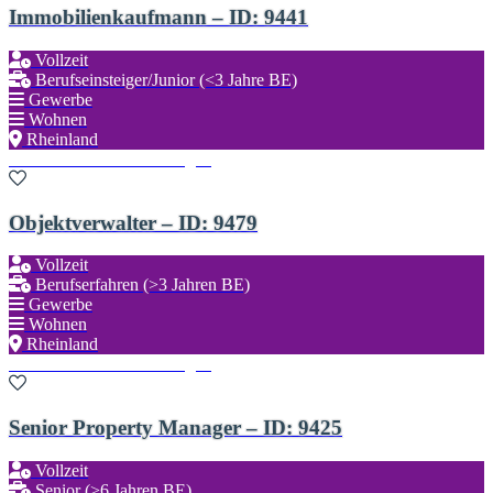
Immobilienkaufmann – ID: 9441
Vollzeit
Berufseinsteiger/Junior (<3 Jahre BE)
Gewerbe
Wohnen
Rheinland
Zu den Favoriten hinzufügen
Objektverwalter – ID: 9479
Vollzeit
Berufserfahren (>3 Jahren BE)
Gewerbe
Wohnen
Rheinland
Zu den Favoriten hinzufügen
Senior Property Manager – ID: 9425
Vollzeit
Senior (>6 Jahren BE)