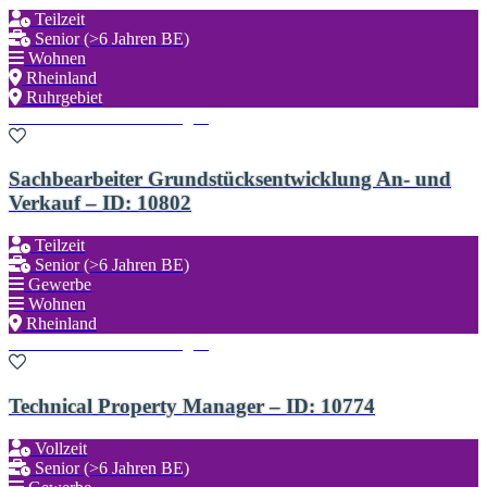
Teilzeit
Senior (>6 Jahren BE)
Wohnen
Rheinland
Ruhrgebiet
Zu den Favoriten hinzufügen
Sachbearbeiter Grundstücksentwicklung An- und
Verkauf – ID: 10802
Teilzeit
Senior (>6 Jahren BE)
Gewerbe
Wohnen
Rheinland
Zu den Favoriten hinzufügen
Technical Property Manager – ID: 10774
Vollzeit
Senior (>6 Jahren BE)