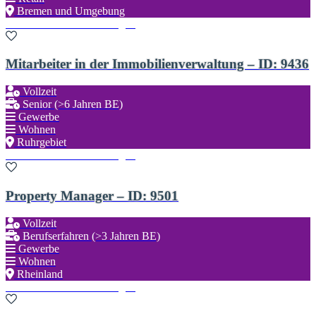
Bremen und Umgebung
Zu den Favoriten hinzufügen
Mitarbeiter in der Immobilienverwaltung – ID: 9436
Vollzeit
Senior (>6 Jahren BE)
Gewerbe
Wohnen
Ruhrgebiet
Zu den Favoriten hinzufügen
Property Manager – ID: 9501
Vollzeit
Berufserfahren (>3 Jahren BE)
Gewerbe
Wohnen
Rheinland
Zu den Favoriten hinzufügen