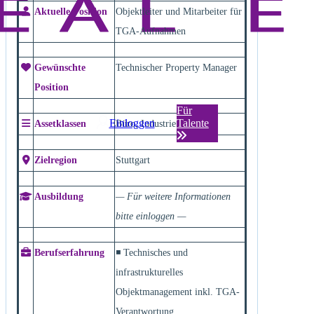
Aktuelle Position
Objektleiter und Mitarbeiter für
TGA-Aufnahmen
Gewünschte
Technischer Property Manager
Position
Für
Einloggen
Talente
Assetklassen
Büro, Industrie
Zielregion
Stuttgart
Ausbildung
— Für weitere Informationen
bitte einloggen —
Berufserfahrung
◾ Technisches und
infrastrukturelles
Objektmanagement inkl. TGA-
Verantwortung