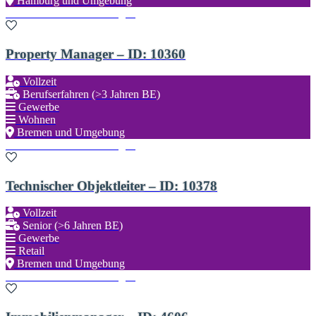
Hamburg und Umgebung
Zu den Favoriten hinzufügen
Property Manager – ID: 10360
Vollzeit
Berufserfahren (>3 Jahren BE)
Gewerbe
Wohnen
Bremen und Umgebung
Zu den Favoriten hinzufügen
Technischer Objektleiter – ID: 10378
Vollzeit
Senior (>6 Jahren BE)
Gewerbe
Retail
Bremen und Umgebung
Zu den Favoriten hinzufügen