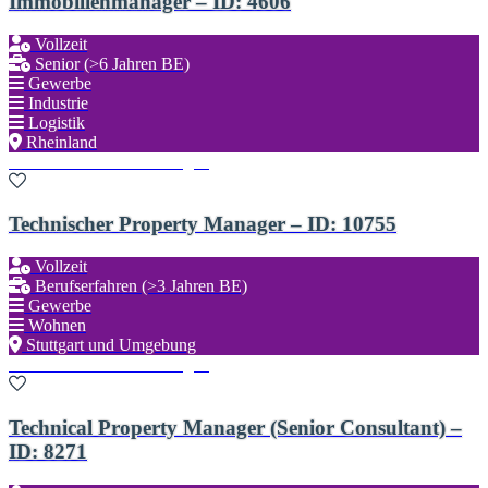
Immobilienmanager – ID: 4606
Vollzeit
Senior (>6 Jahren BE)
Gewerbe
Industrie
Logistik
Rheinland
Zu den Favoriten hinzufügen
Technischer Property Manager – ID: 10755
Vollzeit
Berufserfahren (>3 Jahren BE)
Gewerbe
Wohnen
Stuttgart und Umgebung
Zu den Favoriten hinzufügen
Technical Property Manager (Senior Consultant) –
ID: 8271