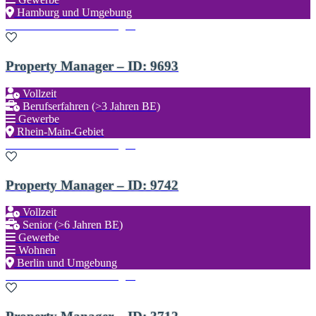
Hamburg und Umgebung
Zu den Favoriten hinzufügen
Property Manager – ID: 9693
Vollzeit
Berufserfahren (>3 Jahren BE)
Gewerbe
Rhein-Main-Gebiet
Zu den Favoriten hinzufügen
Property Manager – ID: 9742
Vollzeit
Senior (>6 Jahren BE)
Gewerbe
Wohnen
Berlin und Umgebung
Zu den Favoriten hinzufügen