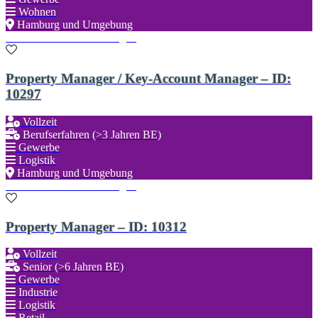
Wohnen
Hamburg und Umgebung
Zu den Favoriten hinzufügen
Property Manager / Key-Account Manager – ID:
10297
Vollzeit
Berufserfahren (>3 Jahren BE)
Gewerbe
Logistik
Hamburg und Umgebung
Zu den Favoriten hinzufügen
Property Manager – ID: 10312
Vollzeit
Senior (>6 Jahren BE)
Gewerbe
Industrie
Logistik
Retail