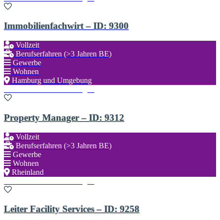
Immobilienfachwirt – ID: 9300
Vollzeit
Berufserfahren (>3 Jahren BE)
Gewerbe
Wohnen
Hamburg und Umgebung
Zu den Favoriten hinzufügen
Property Manager – ID: 9312
Vollzeit
Berufserfahren (>3 Jahren BE)
Gewerbe
Wohnen
Rheinland
Zu den Favoriten hinzufügen
Leiter Facility Services – ID: 9258