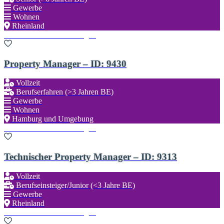
Gewerbe
Wohnen
Rheinland
Zu den Favoriten hinzufügen
Property Manager – ID: 9430
Vollzeit
Berufserfahren (>3 Jahren BE)
Gewerbe
Wohnen
Hamburg und Umgebung
Zu den Favoriten hinzufügen
Technischer Property Manager – ID: 9313
Vollzeit
Berufseinsteiger/Junior (<3 Jahre BE)
Gewerbe
Rheinland
Zu den Favoriten hinzufügen