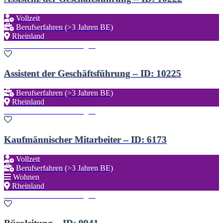
Vollzeit
Berufserfahren (>3 Jahren BE)
Rheinland
Zu den Favoriten hinzufügen
Assistent der Geschäftsführung – ID: 10225
Berufserfahren (>3 Jahren BE)
Rheinland
Zu den Favoriten hinzufügen
Kaufmännischer Mitarbeiter – ID: 6173
Vollzeit
Berufserfahren (>3 Jahren BE)
Wohnen
Rheinland
Zu den Favoriten hinzufügen