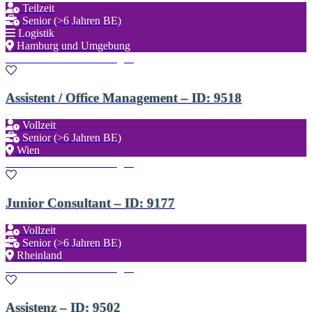
Teilzeit
Senior (>6 Jahren BE)
Logistik
Hamburg und Umgebung
Zu den Favoriten hinzufügen
Assistent / Office Management – ID: 9518
Vollzeit
Senior (>6 Jahren BE)
Wien
Zu den Favoriten hinzufügen
Junior Consultant – ID: 9177
Vollzeit
Senior (>6 Jahren BE)
Rheinland
Zu den Favoriten hinzufügen
Assistenz – ID: 9502