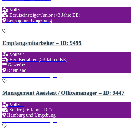
Vollzeit
Berufseinsteiger/Junior (<3 Jahre BE)
Leipzig und Umgebung
Zu den Favoriten hinzufügen
Empfangsmitarbeiter – ID: 9495
Vollzeit
Berufserfahren (>3 Jahren BE)
Gewerbe
Rheinland
Zu den Favoriten hinzufügen
Management Assistent / Officemanager – ID: 9447
Vollzeit
Senior (>6 Jahren BE)
Hamburg und Umgebung
Zu den Favoriten hinzufügen