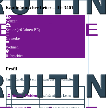
Kaufmännischer Leiter – ID: 3401
Vollzeit
Senior (>6 Jahren BE)
Gewerbe
Wohnen
Ruhrgebiet
Profil
Unser Kandidat ist ein Assistent der Bereichsleitung.
Aktuelle Position
Kaufmännischer Leiter