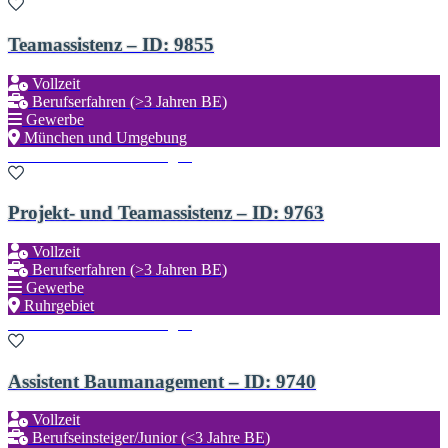
Teamassistenz – ID: 9855
Vollzeit
Berufserfahren (>3 Jahren BE)
Gewerbe
München und Umgebung
Zu den Favoriten hinzufügen
Projekt- und Teamassistenz – ID: 9763
Vollzeit
Berufserfahren (>3 Jahren BE)
Gewerbe
Ruhrgebiet
Zu den Favoriten hinzufügen
Assistent Baumanagement – ID: 9740
Vollzeit
Berufseinsteiger/Junior (<3 Jahre BE)