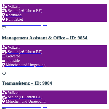
Vollzeit
Senior (>6 Jahren BE)
Rheinland
Ruhrgebiet
Zu den Favoriten hinzufügen
Management Assistant & Office – ID: 9854
Vollzeit
Senior (>6 Jahren BE)
Gewerbe
Industrie
München und Umgebung
Zu den Favoriten hinzufügen
Teamassistenz – ID: 9884
Vollzeit
Senior (>6 Jahren BE)
München und Umgebung
Zu den Favoriten hinzufügen