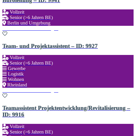
Büroleitung – ID: 9941
Vollzeit
Senior (>6 Jahren BE)
Berlin und Umgebung
Zu den Favoriten hinzufügen
Team- und Projektassistent – ID: 9927
Vollzeit
Senior (>6 Jahren BE)
Gewerbe
Logistik
Wohnen
Rheinland
Zu den Favoriten hinzufügen
Teamassistent Projektentwicklung/Revitalisierung –
ID: 9916
Vollzeit
Senior (>6 Jahren BE)