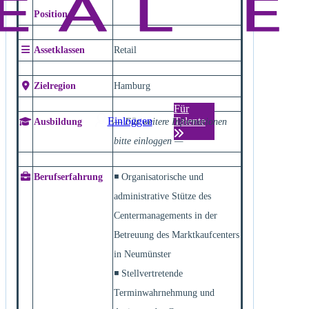
Position
Assetklassen
Retail
Zielregion
Hamburg
Für
Einloggen
Talente
Ausbildung
— Für weitere Informationen
bitte einloggen —
Berufserfahrung
◾ Organisatorische und
administrative Stütze des
Centermanagements in der
Betreuung des Marktkaufcenters
in Neumünster
◾ Stellvertretende
Terminwahrnehmung und