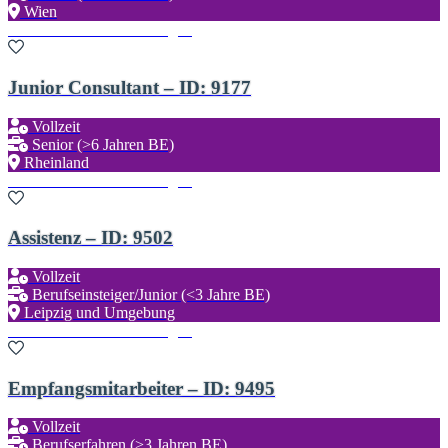
Wien
Zu den Favoriten hinzufügen
Junior Consultant – ID: 9177
Vollzeit
Senior (>6 Jahren BE)
Rheinland
Zu den Favoriten hinzufügen
Assistenz – ID: 9502
Vollzeit
Berufseinsteiger/Junior (<3 Jahre BE)
Leipzig und Umgebung
Zu den Favoriten hinzufügen
Empfangsmitarbeiter – ID: 9495
Vollzeit
Berufserfahren (>3 Jahren BE)