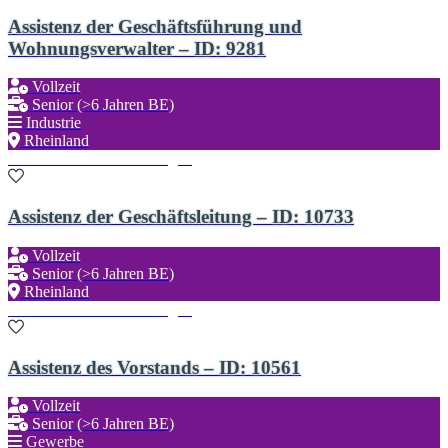
Assistenz der Geschäftsführung und
Wohnungsverwalter – ID: 9281
Vollzeit
Senior (>6 Jahren BE)
Industrie
Rheinland
Zu den Favoriten hinzufügen
Assistenz der Geschäftsleitung – ID: 10733
Vollzeit
Senior (>6 Jahren BE)
Rheinland
Zu den Favoriten hinzufügen
Assistenz des Vorstands – ID: 10561
Vollzeit
Senior (>6 Jahren BE)
Gewerbe