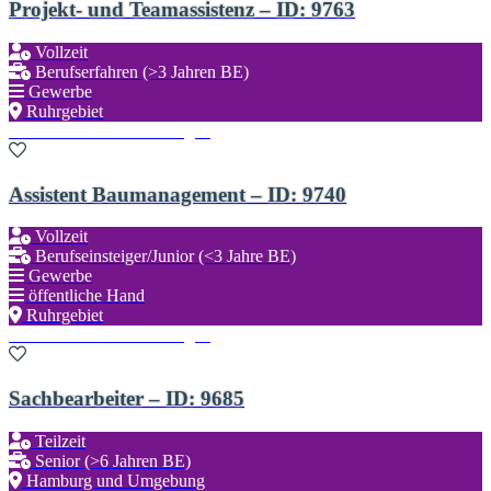
Projekt- und Teamassistenz – ID: 9763
Vollzeit
Berufserfahren (>3 Jahren BE)
Gewerbe
Ruhrgebiet
Zu den Favoriten hinzufügen
Assistent Baumanagement – ID: 9740
Vollzeit
Berufseinsteiger/Junior (<3 Jahre BE)
Gewerbe
öffentliche Hand
Ruhrgebiet
Zu den Favoriten hinzufügen
Sachbearbeiter – ID: 9685
Teilzeit
Senior (>6 Jahren BE)
Hamburg und Umgebung