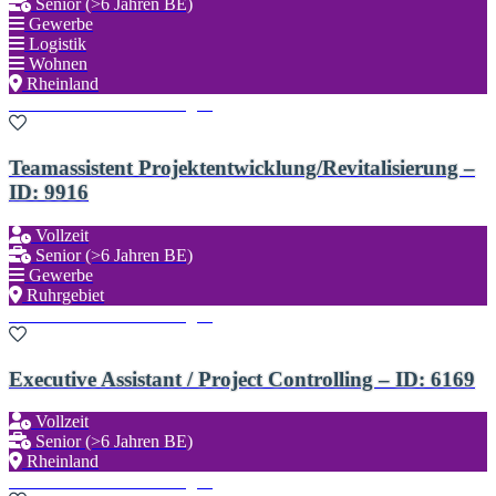
Senior (>6 Jahren BE)
Gewerbe
Logistik
Wohnen
Rheinland
Zu den Favoriten hinzufügen
Teamassistent Projektentwicklung/Revitalisierung –
ID: 9916
Vollzeit
Senior (>6 Jahren BE)
Gewerbe
Ruhrgebiet
Zu den Favoriten hinzufügen
Executive Assistant / Project Controlling – ID: 6169
Vollzeit
Senior (>6 Jahren BE)
Rheinland
Zu den Favoriten hinzufügen