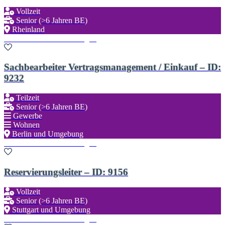
Vollzeit
Senior (>6 Jahren BE)
Rheinland
Zu den Favoriten hinzufügen
Sachbearbeiter Vertragsmanagement / Einkauf – ID:
9232
Teilzeit
Senior (>6 Jahren BE)
Gewerbe
Wohnen
Berlin und Umgebung
Zu den Favoriten hinzufügen
Reservierungsleiter – ID: 9156
Vollzeit
Senior (>6 Jahren BE)
Stuttgart und Umgebung
Zu den Favoriten hinzufügen