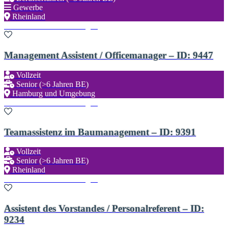
Gewerbe
Rheinland
Zu den Favoriten hinzufügen
Management Assistent / Officemanager – ID: 9447
Vollzeit
Senior (>6 Jahren BE)
Hamburg und Umgebung
Zu den Favoriten hinzufügen
Teamassistenz im Baumanagement – ID: 9391
Vollzeit
Senior (>6 Jahren BE)
Rheinland
Zu den Favoriten hinzufügen
Assistent des Vorstandes / Personalreferent – ID:
9234