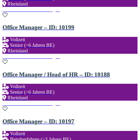
Rheinland
Zu den Favoriten hinzufügen
Office Manager – ID: 10199
Vollzeit
Senior (>6 Jahren BE)
Rheinland
Zu den Favoriten hinzufügen
Office Manager / Head of HR – ID: 10188
Vollzeit
Senior (>6 Jahren BE)
Rheinland
Zu den Favoriten hinzufügen
Office Manager – ID: 10197
Vollzeit
Berufserfahren (>3 Jahren BE)