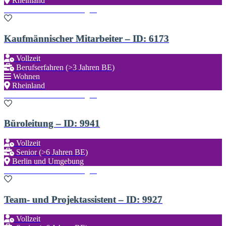
Rheinland
Zu den Favoriten hinzufügen
Kaufmännischer Mitarbeiter – ID: 6173
Vollzeit
Berufserfahren (>3 Jahren BE)
Wohnen
Rheinland
Zu den Favoriten hinzufügen
Büroleitung – ID: 9941
Vollzeit
Senior (>6 Jahren BE)
Berlin und Umgebung
Zu den Favoriten hinzufügen
Team- und Projektassistent – ID: 9927
Vollzeit