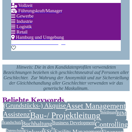
Vollzeit
Führungskraft/Manager
Gewerbe
Industrie
Logistik
Retail
Hamburg und Umgebung
Zu den Favoriten hinzufügen
Hinweis: Die in den Kandidatenprofilen verwendeten
Bezeichnungen beziehen sich geschlechtsneutral auf Personen aller
Geschlechter. Zur Wahrung der Anonymität und zur Sicherstellung
der Gleichbehandlung aller Geschlechter verwenden wir das
generische Maskulinum.
Beliebte Keywords
(Grundstücks-) Akquise
Asset Management
Assistenz
Bau-/ Projektleitung
Beteiligung
BIM
Brandschutz
Buchhaltung
Business Development
Controlling
Datenschutz
Einkauf
ESG
Facility Management
Finanzen