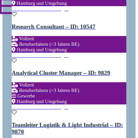
Hamburg und Umgebung
Zu den Favoriten hinzufügen
Research Consultant – ID: 10547
Vollzeit
Berufserfahren (>3 Jahren BE)
Für
Hamburg und Umgebung
Einloggen
Talente
Zu den Favoriten hinzufügen
Analytical Cluster Manager – ID: 9829
Vollzeit
Berufserfahren (>3 Jahren BE)
Gewerbe
Hamburg und Umgebung
Zu den Favoriten hinzufügen
Teamleiter Logistik & Light Industrial – ID:
9870