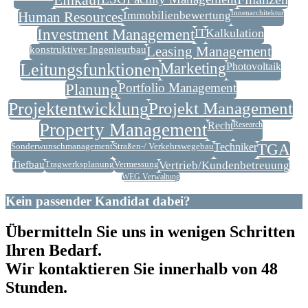
Human Resources
Immobilienbewertung
Innenarchitektur
Investment Management
IT
Kalkulation
konstruktiver Ingenieurbau
Leasing Management
Leitungsfunktionen
Marketing
Photovoltaik
Planung
Portfolio Management
Projektentwicklung
Projekt Management
Property Management
Recht
Research
Sonderwunschmanagement
Straßen-/ Verkehrswegebau
Techniker
TGA
Tiefbau
Tragwerksplanung
Vermessung
Vertrieb/Kundenbetreuung
WEG Verwaltung
Kein passender Kandidat dabei?
Übermitteln Sie uns in wenigen Schritten
Ihren Bedarf.
Wir kontaktieren Sie innerhalb von 48
Stunden.