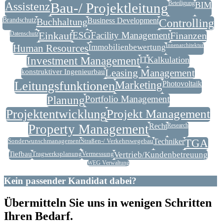
Assistenz
Bau-/ Projektleitung
Beteiligung
BIM
Brandschutz
Buchhaltung
Business Development
Controlling
Datenschutz
Einkauf
ESG
Facility Management
Finanzen
Human Resources
Immobilienbewertung
Innenarchitektur
Investment Management
IT
Kalkulation
konstruktiver Ingenieurbau
Leasing Management
Leitungsfunktionen
Marketing
Photovoltaik
Planung
Portfolio Management
Projektentwicklung
Projekt Management
Property Management
Recht
Research
Sonderwunschmanagement
Straßen-/ Verkehrswegebau
Techniker
TGA
Tiefbau
Tragwerksplanung
Vermessung
Vertrieb/Kundenbetreuung
WEG Verwaltung
Kein passender Kandidat dabei?
Übermitteln Sie uns in wenigen Schritten
Ihren Bedarf.