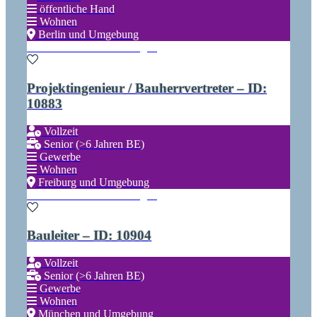
öffentliche Hand
Wohnen
Berlin und Umgebung
Zu den Favoriten hinzufügen
Projektingenieur / Bauherrvertreter – ID:
10883
Vollzeit
Senior (>6 Jahren BE)
Gewerbe
Wohnen
Freiburg und Umgebung
Zu den Favoriten hinzufügen
Bauleiter – ID: 10904
Vollzeit
Senior (>6 Jahren BE)
Gewerbe
Wohnen
München und Umgebung