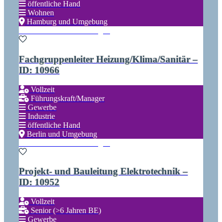
öffentliche Hand
Wohnen
Hamburg und Umgebung
Zu den Favoriten hinzufügen
Fachgruppenleiter Heizung/Klima/Sanitär –
ID: 10966
Vollzeit
Führungskraft/Manager
Gewerbe
Industrie
öffentliche Hand
Berlin und Umgebung
Zu den Favoriten hinzufügen
Projekt- und Bauleitung Elektrotechnik –
ID: 10952
Vollzeit
Senior (>6 Jahren BE)
Gewerbe