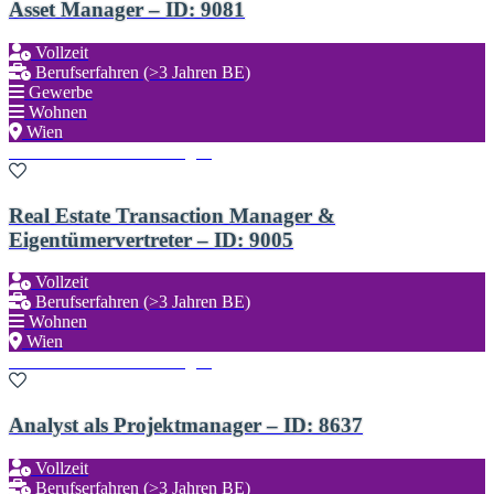
Asset Manager – ID: 9081
Vollzeit
Berufserfahren (>3 Jahren BE)
Gewerbe
Wohnen
Wien
Zu den Favoriten hinzufügen
Real Estate Transaction Manager &
Eigentümervertreter – ID: 9005
Vollzeit
Berufserfahren (>3 Jahren BE)
Wohnen
Wien
Zu den Favoriten hinzufügen
Analyst als Projektmanager – ID: 8637
Vollzeit
Berufserfahren (>3 Jahren BE)