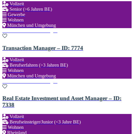
Vollzeit
Senior (>6 Jahren BE)
Gewerbe
Wohnen
München und Umgebung
Zu den Favoriten hinzufügen
Transaction Manager – ID: 7774
Vollzeit
Berufserfahren (>3 Jahren BE)
Wohnen
München und Umgebung
Zu den Favoriten hinzufügen
Real Estate Investment und Asset Manager – ID:
7338
Vollzeit
Berufseinsteiger/Junior (<3 Jahre BE)
Wohnen
Rheinland