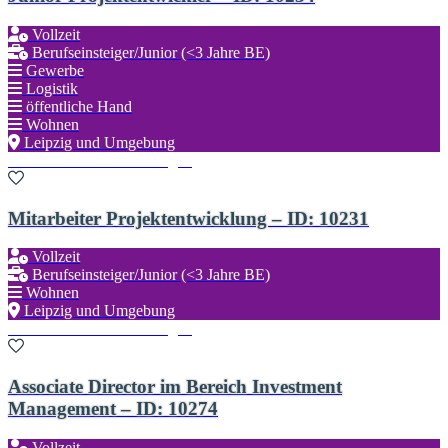
Vollzeit
Berufseinsteiger/Junior (<3 Jahre BE)
Gewerbe
Logistik
öffentliche Hand
Wohnen
Leipzig und Umgebung
Zu den Favoriten hinzufügen
Mitarbeiter Projektentwicklung – ID: 10231
Vollzeit
Berufseinsteiger/Junior (<3 Jahre BE)
Wohnen
Leipzig und Umgebung
Zu den Favoriten hinzufügen
Associate Director im Bereich Investment
Management – ID: 10274
Vollzeit