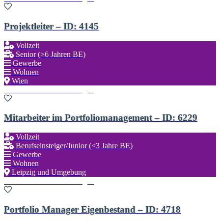
Projektleiter – ID: 4145
Vollzeit
Senior (>6 Jahren BE)
Gewerbe
Wohnen
Wien
Zu den Favoriten hinzufügen
Mitarbeiter im Portfoliomanagement – ID: 6229
Vollzeit
Berufseinsteiger/Junior (<3 Jahre BE)
Gewerbe
Wohnen
Leipzig und Umgebung
Zu den Favoriten hinzufügen
Portfolio Manager Eigenbestand – ID: 4718