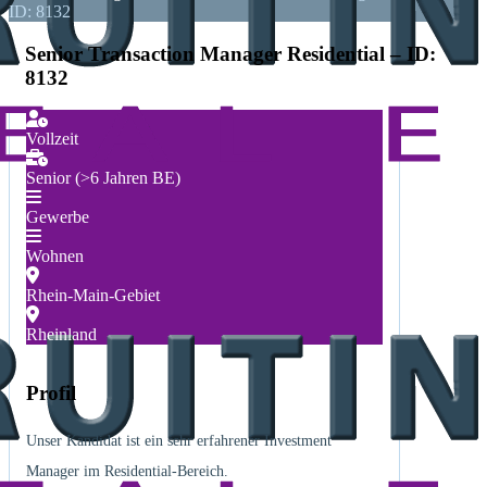
ID: 8132
Senior Transaction Manager Residential – ID:
8132
Vollzeit
Senior (>6 Jahren BE)
Gewerbe
Wohnen
Rhein-Main-Gebiet
Rheinland
Profil
Unser Kandidat ist ein sehr erfahrener Investment
Manager im Residential-Bereich.