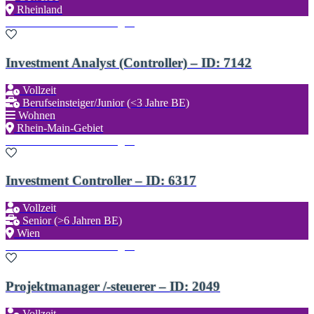
Rheinland
Zu den Favoriten hinzufügen
Investment Analyst (Controller) – ID: 7142
Vollzeit
Berufseinsteiger/Junior (<3 Jahre BE)
Wohnen
Rhein-Main-Gebiet
Zu den Favoriten hinzufügen
Investment Controller – ID: 6317
Vollzeit
Senior (>6 Jahren BE)
Wien
Zu den Favoriten hinzufügen
Projektmanager /-steuerer – ID: 2049
Vollzeit