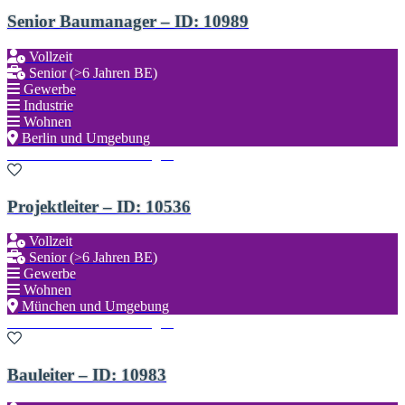
Senior Baumanager – ID: 10989
Vollzeit
Senior (>6 Jahren BE)
Gewerbe
Industrie
Wohnen
Berlin und Umgebung
Zu den Favoriten hinzufügen
Projektleiter – ID: 10536
Vollzeit
Senior (>6 Jahren BE)
Gewerbe
Wohnen
München und Umgebung
Zu den Favoriten hinzufügen
Bauleiter – ID: 10983