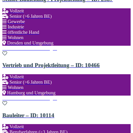
Vollzeit
Senior (>6 Jahren BE)
Gewerbe
Industrie
öffentliche Hand
Wohnen
Dresden und Umgebung
Zu den Favoriten hinzufügen
Vertrieb und Projektleitung – ID: 10466
Vollzeit
Senior (>6 Jahren BE)
Wohnen
Hamburg und Umgebung
Zu den Favoriten hinzufügen
Bauleiter – ID: 10114
Vollzeit
Berufserfahren (>3 Jahren BE)