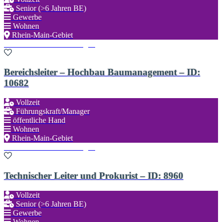
Senior (>6 Jahren BE)
Gewerbe
Wohnen
Rhein-Main-Gebiet
Zu den Favoriten hinzufügen
Bereichsleiter – Hochbau Baumanagement – ID:
10682
Vollzeit
Führungskraft/Manager
öffentliche Hand
Wohnen
Rhein-Main-Gebiet
Zu den Favoriten hinzufügen
Technischer Leiter und Prokurist – ID: 8960
Vollzeit
Senior (>6 Jahren BE)
Gewerbe
Wohnen