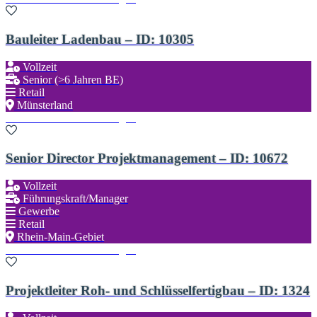
Bauleiter Ladenbau – ID: 10305
Vollzeit
Senior (>6 Jahren BE)
Retail
Münsterland
Zu den Favoriten hinzufügen
Senior Director Projektmanagement – ID: 10672
Vollzeit
Führungskraft/Manager
Gewerbe
Retail
Rhein-Main-Gebiet
Zu den Favoriten hinzufügen
Projektleiter Roh- und Schlüsselfertigbau – ID: 1324