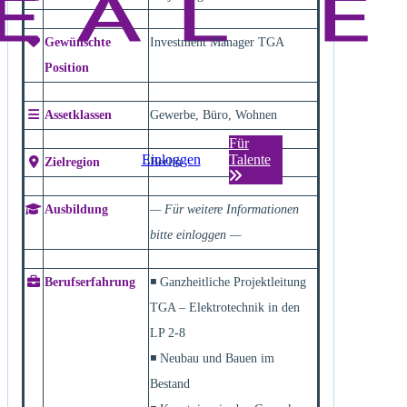
Gewünschte
Investment Manager TGA
Position
Assetklassen
Gewerbe, Büro, Wohnen
Für
Einloggen
Talente
Zielregion
Berlin
Ausbildung
— Für weitere Informationen
bitte einloggen —
Berufserfahrung
◾ Ganzheitliche Projektleitung
TGA – Elektrotechnik in den
LP 2-8
◾ Neubau und Bauen im
Bestand