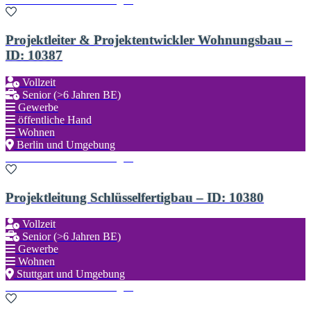
Projektleiter & Projektentwickler Wohnungsbau –
ID: 10387
Vollzeit
Senior (>6 Jahren BE)
Gewerbe
öffentliche Hand
Wohnen
Berlin und Umgebung
Zu den Favoriten hinzufügen
Projektleitung Schlüsselfertigbau – ID: 10380
Vollzeit
Senior (>6 Jahren BE)
Gewerbe
Wohnen
Stuttgart und Umgebung
Zu den Favoriten hinzufügen