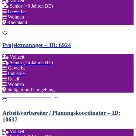
Vollzeit
Senior (>6 Jahren BE)
Gewerbe
Wohnen
Rheinland
Zu den Favoriten hinzufügen
Projektmanager – ID: 6924
Vollzeit
Senior (>6 Jahren BE)
Gewerbe
Industrie
Retail
Wohnen
Stuttgart und Umgebung
Zu den Favoriten hinzufügen
Arbeitsvorbereiter / Planungskoordinator – ID:
10637
Vollzeit