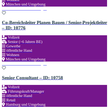
München und Umgebung
Zu den Favoriten hinzufügen
Co-Bereichsleiter Planen Bauen / Senior-Projektleiter
– ID: 10776
Vollzeit
Senior (>6 Jahren BE)
Gewerbe
öffentliche Hand
Wohnen
München und Umgebung
Zu den Favoriten hinzufügen
Senior Consultant – ID: 10758
Vollzeit
Führungskraft/Manager
öffentliche Hand
Retail
Hamburg und Umgebung
Zu den Favoriten hinzufügen