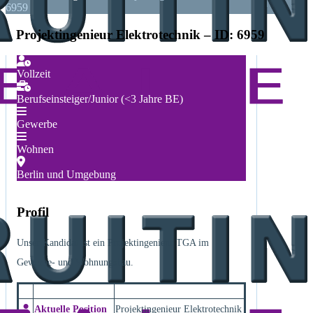
6959
Projektingenieur Elektrotechnik – ID: 6959
Vollzeit
Berufseinsteiger/Junior (<3 Jahre BE)
Gewerbe
Wohnen
Berlin und Umgebung
Profil
Unser Kandidat ist ein Projektingenieur TGA im
Gewerbe- und Wohnungsbau.
Aktuelle Position
Projektingenieur Elektrotechnik