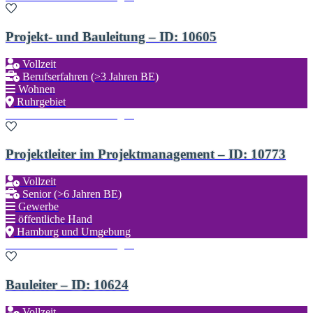
Projekt- und Bauleitung – ID: 10605
Vollzeit
Berufserfahren (>3 Jahren BE)
Wohnen
Ruhrgebiet
Zu den Favoriten hinzufügen
Projektleiter im Projektmanagement – ID: 10773
Vollzeit
Senior (>6 Jahren BE)
Gewerbe
öffentliche Hand
Hamburg und Umgebung
Zu den Favoriten hinzufügen
Bauleiter – ID: 10624
Vollzeit