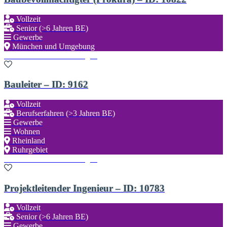
Vollzeit
Senior (>6 Jahren BE)
Gewerbe
München und Umgebung
Zu den Favoriten hinzufügen
Bauleiter – ID: 9162
Vollzeit
Berufserfahren (>3 Jahren BE)
Gewerbe
Wohnen
Rheinland
Ruhrgebiet
Zu den Favoriten hinzufügen
Projektleitender Ingenieur – ID: 10783
Vollzeit
Senior (>6 Jahren BE)
Gewerbe