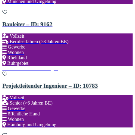
München und Umgebung
Zu den Favoriten hinzufügen
Bauleiter – ID: 9162
Vollzeit
Berufserfahren (>3 Jahren BE)
Gewerbe
Wohnen
Rheinland
Ruhrgebiet
Zu den Favoriten hinzufügen
Projektleitender Ingenieur – ID: 10783
Vollzeit
Senior (>6 Jahren BE)
Gewerbe
öffentliche Hand
Wohnen
Hamburg und Umgebung
Zu den Favoriten hinzufügen