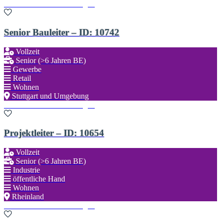
Zu den Favoriten hinzufügen
Senior Bauleiter – ID: 10742
Vollzeit
Senior (>6 Jahren BE)
Gewerbe
Retail
Wohnen
Stuttgart und Umgebung
Zu den Favoriten hinzufügen
Projektleiter – ID: 10654
Vollzeit
Senior (>6 Jahren BE)
Industrie
öffentliche Hand
Wohnen
Rheinland
Zu den Favoriten hinzufügen