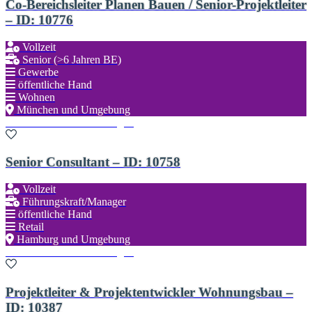
Co-Bereichsleiter Planen Bauen / Senior-Projektleiter
– ID: 10776
Vollzeit
Senior (>6 Jahren BE)
Gewerbe
öffentliche Hand
Wohnen
München und Umgebung
Zu den Favoriten hinzufügen
Senior Consultant – ID: 10758
Vollzeit
Führungskraft/Manager
öffentliche Hand
Retail
Hamburg und Umgebung
Zu den Favoriten hinzufügen
Projektleiter & Projektentwickler Wohnungsbau –
ID: 10387