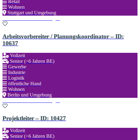
Retail
Wohnen
Stuttgart und Umgebung
Zu den Favoriten hinzufügen
Arbeitsvorbereiter / Planungskoordinator – ID:
10637
Vollzeit
Senior (>6 Jahren BE)
Gewerbe
Industrie
Logistik
öffentliche Hand
Wohnen
Berlin und Umgebung
Zu den Favoriten hinzufügen
Projektleiter – ID: 10427
Vollzeit
Senior (>6 Jahren BE)