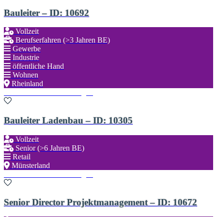
Bauleiter – ID: 10692
Vollzeit
Berufserfahren (>3 Jahren BE)
Gewerbe
Industrie
öffentliche Hand
Wohnen
Rheinland
Zu den Favoriten hinzufügen
Bauleiter Ladenbau – ID: 10305
Vollzeit
Senior (>6 Jahren BE)
Retail
Münsterland
Zu den Favoriten hinzufügen
Senior Director Projektmanagement – ID: 10672