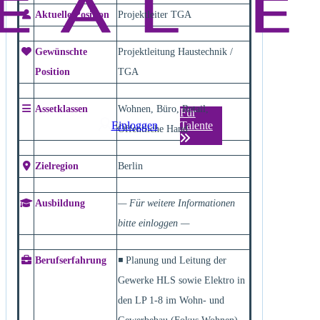
Aktuelle Position
Projektleiter TGA
Gewünschte
Projektleitung Haustechnik /
Position
TGA
Assetklassen
Wohnen, Büro, Retail,
Für
Einloggen
Talente
Öffentliche Hand
Zielregion
Berlin
Ausbildung
— Für weitere Informationen
bitte einloggen —
Berufserfahrung
◾ Planung und Leitung der
Gewerke HLS sowie Elektro in
den LP 1-8 im Wohn- und