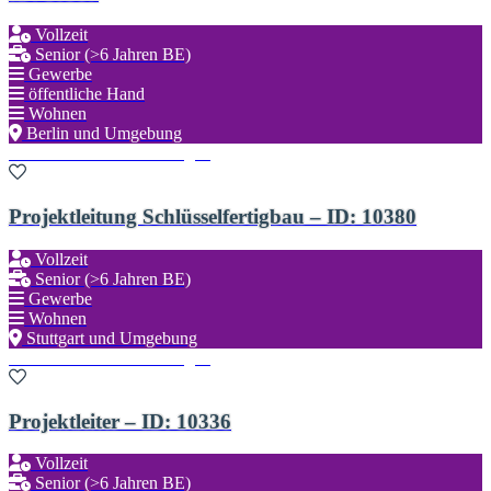
Vollzeit
Senior (>6 Jahren BE)
Gewerbe
öffentliche Hand
Wohnen
Berlin und Umgebung
Zu den Favoriten hinzufügen
Projektleitung Schlüsselfertigbau – ID: 10380
Vollzeit
Senior (>6 Jahren BE)
Gewerbe
Wohnen
Stuttgart und Umgebung
Zu den Favoriten hinzufügen
Projektleiter – ID: 10336
Vollzeit
Senior (>6 Jahren BE)