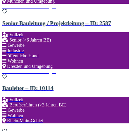
München und Umgebung
Zu den Favoriten hinzufügen
Senior-Bauleitung / Projektleitung – ID: 2587
Vollzeit
Senior (>6 Jahren BE)
Gewerbe
Industrie
öffentliche Hand
Wohnen
Dresden und Umgebung
Zu den Favoriten hinzufügen
Bauleiter – ID: 10114
Vollzeit
Berufserfahren (>3 Jahren BE)
Gewerbe
Wohnen
Rhein-Main-Gebiet
Zu den Favoriten hinzufügen