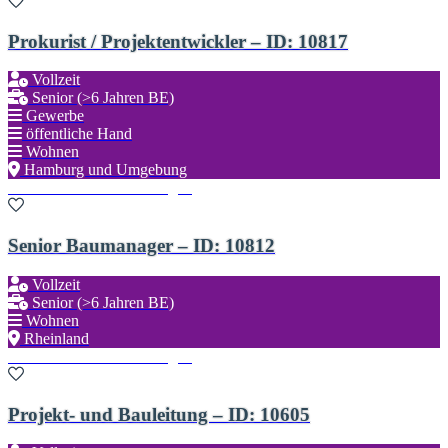
Prokurist / Projektentwickler – ID: 10817
Vollzeit
Senior (>6 Jahren BE)
Gewerbe
öffentliche Hand
Wohnen
Hamburg und Umgebung
Zu den Favoriten hinzufügen
Senior Baumanager – ID: 10812
Vollzeit
Senior (>6 Jahren BE)
Wohnen
Rheinland
Zu den Favoriten hinzufügen
Projekt- und Bauleitung – ID: 10605