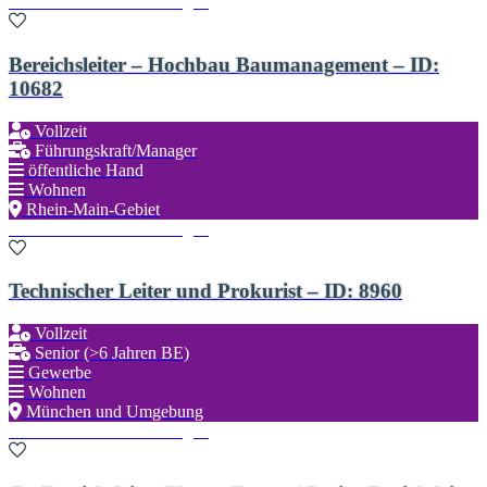
Zu den Favoriten hinzufügen
Bereichsleiter – Hochbau Baumanagement – ID:
10682
Vollzeit
Führungskraft/Manager
öffentliche Hand
Wohnen
Rhein-Main-Gebiet
Zu den Favoriten hinzufügen
Technischer Leiter und Prokurist – ID: 8960
Vollzeit
Senior (>6 Jahren BE)
Gewerbe
Wohnen
München und Umgebung
Zu den Favoriten hinzufügen