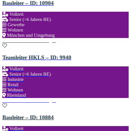
Bauleiter – ID: 10904
Vollzeit
Senior (>6 Jahren BE)
Gewerbe
Wohnen
München und Umgebung
Zu den Favoriten hinzufügen
Teamleiter HKLS – ID: 9940
Vollzeit
Senior (>6 Jahren BE)
Industrie
Retail
Wohnen
Rheinland
Zu den Favoriten hinzufügen
Bauleiter – ID: 10884
Vollzeit