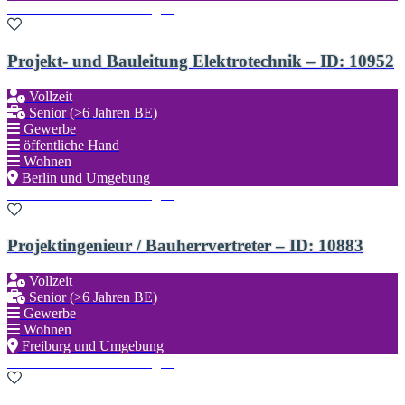
Zu den Favoriten hinzufügen
Projekt- und Bauleitung Elektrotechnik – ID: 10952
Vollzeit
Senior (>6 Jahren BE)
Gewerbe
öffentliche Hand
Wohnen
Berlin und Umgebung
Zu den Favoriten hinzufügen
Projektingenieur / Bauherrvertreter – ID: 10883
Vollzeit
Senior (>6 Jahren BE)
Gewerbe
Wohnen
Freiburg und Umgebung
Zu den Favoriten hinzufügen