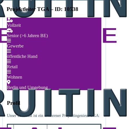
Projektleiter TGA – ID: 10538
Vollzeit
Senior (>6 Jahren BE)
Gewerbe
öffentliche Hand
Retail
Wohnen
Berlin und Umgebung
Profil
Unser Kandidat ist ein erfahrener Projektingenieur TGA: