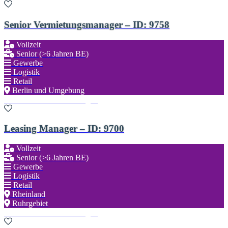
Senior Vermietungsmanager – ID: 9758
Vollzeit
Senior (>6 Jahren BE)
Gewerbe
Logistik
Retail
Berlin und Umgebung
Zu den Favoriten hinzufügen
Leasing Manager – ID: 9700
Vollzeit
Senior (>6 Jahren BE)
Gewerbe
Logistik
Retail
Rheinland
Ruhrgebiet
Zu den Favoriten hinzufügen