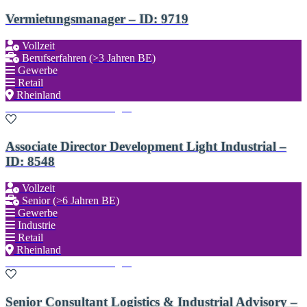
Vermietungsmanager – ID: 9719
Vollzeit
Berufserfahren (>3 Jahren BE)
Gewerbe
Retail
Rheinland
Zu den Favoriten hinzufügen
Associate Director Development Light Industrial –
ID: 8548
Vollzeit
Senior (>6 Jahren BE)
Gewerbe
Industrie
Retail
Rheinland
Zu den Favoriten hinzufügen
Senior Consultant Logistics & Industrial Advisory –