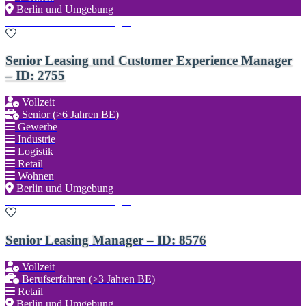
Berlin und Umgebung
Zu den Favoriten hinzufügen
Senior Leasing und Customer Experience Manager
– ID: 2755
Vollzeit
Senior (>6 Jahren BE)
Gewerbe
Industrie
Logistik
Retail
Wohnen
Berlin und Umgebung
Zu den Favoriten hinzufügen
Senior Leasing Manager – ID: 8576
Vollzeit
Berufserfahren (>3 Jahren BE)
Retail
Berlin und Umgebung