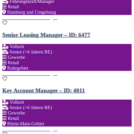
Führungskraft/Manager
Retail
Hamburg und Umgebung
Zu den Favoriten hinzufügen
Senior Leasing Manager – ID: 6477
Vollzeit
Senior (>6 Jahren BE)
Gewerbe
Retail
Ruhrgebiet
Zu den Favoriten hinzufügen
Key Account Manager – ID: 4011
Vollzeit
Senior (>6 Jahren BE)
Gewerbe
Retail
Rhein-Main-Gebiet
Zu den Favoriten hinzufügen