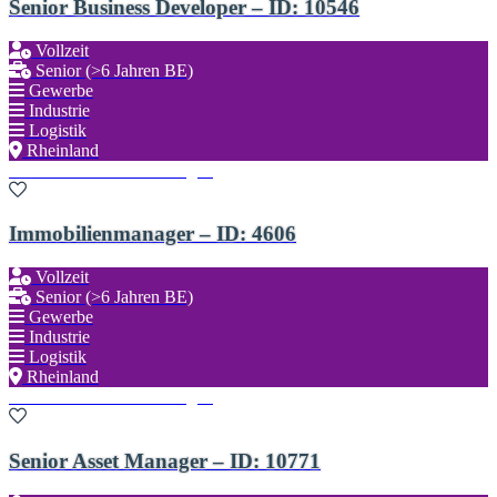
Senior Business Developer – ID: 10546
Vollzeit
Senior (>6 Jahren BE)
Gewerbe
Industrie
Logistik
Rheinland
Zu den Favoriten hinzufügen
Immobilienmanager – ID: 4606
Vollzeit
Senior (>6 Jahren BE)
Gewerbe
Industrie
Logistik
Rheinland
Zu den Favoriten hinzufügen
Senior Asset Manager – ID: 10771