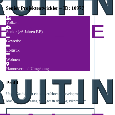
Senior Projektentwickler – ID: 10977
Vollzeit
Senior (>6 Jahren BE)
Gewerbe
Logistik
Wohnen
Hannover und Umgebung
Profil
Unser Kandidat ist ein sehr erfahrener Development
Manager und Leasing Manager in der Logistikbranche: