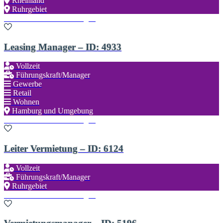
Rheinland
Ruhrgebiet
Zu den Favoriten hinzufügen
Leasing Manager – ID: 4933
Vollzeit
Führungskraft/Manager
Gewerbe
Retail
Wohnen
Hamburg und Umgebung
Zu den Favoriten hinzufügen
Leiter Vermietung – ID: 6124
Vollzeit
Führungskraft/Manager
Ruhrgebiet
Zu den Favoriten hinzufügen