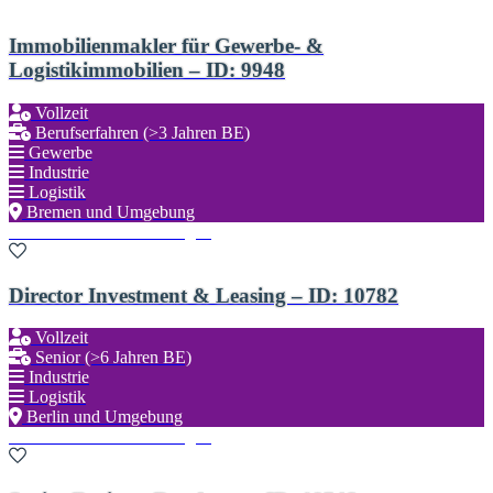
Immobilienmakler für Gewerbe- &
Logistikimmobilien – ID: 9948
Vollzeit
Berufserfahren (>3 Jahren BE)
Gewerbe
Industrie
Logistik
Bremen und Umgebung
Zu den Favoriten hinzufügen
Director Investment & Leasing – ID: 10782
Vollzeit
Senior (>6 Jahren BE)
Industrie
Logistik
Berlin und Umgebung
Zu den Favoriten hinzufügen