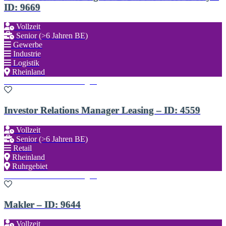
ID: 9669
Vollzeit
Senior (>6 Jahren BE)
Gewerbe
Industrie
Logistik
Rheinland
Zu den Favoriten hinzufügen
Investor Relations Manager Leasing – ID: 4559
Vollzeit
Senior (>6 Jahren BE)
Retail
Rheinland
Ruhrgebiet
Zu den Favoriten hinzufügen
Makler – ID: 9644
Vollzeit