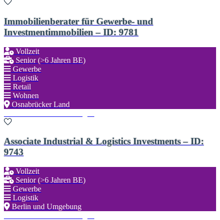
Immobilienberater für Gewerbe- und
Investmentimmobilien – ID: 9781
Vollzeit
Senior (>6 Jahren BE)
Gewerbe
Logistik
Retail
Wohnen
Osnabrücker Land
Zu den Favoriten hinzufügen
Associate Industrial & Logistics Investments – ID:
9743
Vollzeit
Senior (>6 Jahren BE)
Gewerbe
Logistik
Berlin und Umgebung
Zu den Favoriten hinzufügen