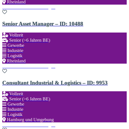
Rheinland
Zu den Favoriten hinzufügen
Senior Asset Manager – ID: 10488
Vollzeit
Senior (>6 Jahren BE)
Gewerbe
Industrie
Logistik
Rheinland
Zu den Favoriten hinzufügen
Consultant Industrial & Logistics – ID: 9953
Vollzeit
Senior (>6 Jahren BE)
Gewerbe
Industrie
Logistik
Hamburg und Umgebung
Zu den Favoriten hinzufügen