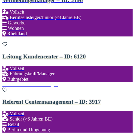
Vermietungsmanager – ID: 5196
Vollzeit
Berufseinsteiger/Junior (<3 Jahre BE)
Gewerbe
Wohnen
Rheinland
Zu den Favoriten hinzufügen
Leitung Kundencenter – ID: 6120
Vollzeit
Führungskraft/Manager
Ruhrgebiet
Zu den Favoriten hinzufügen
Referent Centermanagement – ID: 3917
Vollzeit
Senior (>6 Jahren BE)
Retail
Berlin und Umgebung