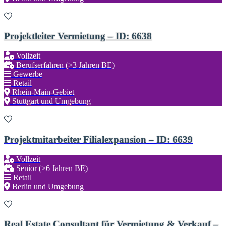
Zu den Favoriten hinzufügen
Projektleiter Vermietung – ID: 6638
Vollzeit
Berufserfahren (>3 Jahren BE)
Gewerbe
Retail
Rhein-Main-Gebiet
Stuttgart und Umgebung
Zu den Favoriten hinzufügen
Projektmitarbeiter Filialexpansion – ID: 6639
Vollzeit
Senior (>6 Jahren BE)
Retail
Berlin und Umgebung
Zu den Favoriten hinzufügen
Real Estate Consultant für Vermietung & Verkauf –