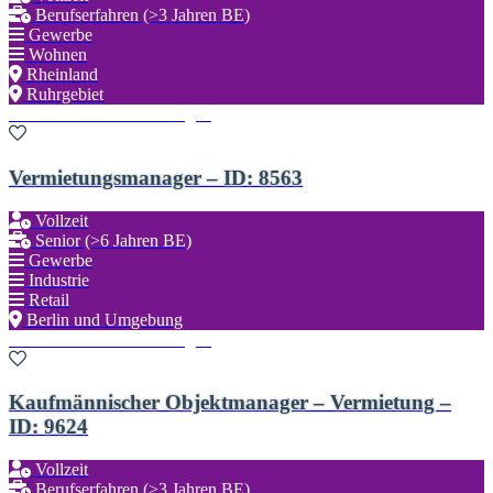
Berufserfahren (>3 Jahren BE)
Gewerbe
Wohnen
Rheinland
Ruhrgebiet
Zu den Favoriten hinzufügen
Vermietungsmanager – ID: 8563
Vollzeit
Senior (>6 Jahren BE)
Gewerbe
Industrie
Retail
Berlin und Umgebung
Zu den Favoriten hinzufügen
Kaufmännischer Objektmanager – Vermietung –
ID: 9624
Vollzeit
Berufserfahren (>3 Jahren BE)