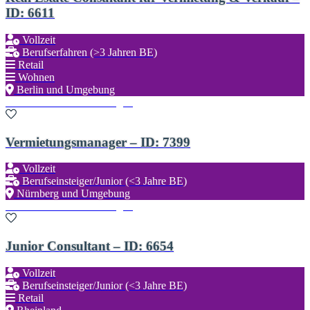
ID: 6611
Vollzeit
Berufserfahren (>3 Jahren BE)
Retail
Wohnen
Berlin und Umgebung
Zu den Favoriten hinzufügen
Vermietungsmanager – ID: 7399
Vollzeit
Berufseinsteiger/Junior (<3 Jahre BE)
Nürnberg und Umgebung
Zu den Favoriten hinzufügen
Junior Consultant – ID: 6654
Vollzeit
Berufseinsteiger/Junior (<3 Jahre BE)
Retail