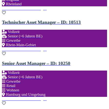
Rheinland
Zu den Favoriten hinzufügen
Technischer Asset Manager – ID: 10513
Vollzeit
Senior (>6 Jahren BE)
Gewerbe
Rhein-Main-Gebiet
Zu den Favoriten hinzufügen
Senior Asset Manager – ID: 10250
Vollzeit
Senior (>6 Jahren BE)
Gewerbe
Retail
Wohnen
Hamburg und Umgebung
Zu den Favoriten hinzufügen