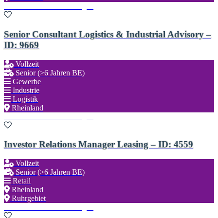
Zu den Favoriten hinzufügen
Senior Consultant Logistics & Industrial Advisory –
ID: 9669
Vollzeit
Senior (>6 Jahren BE)
Gewerbe
Industrie
Logistik
Rheinland
Zu den Favoriten hinzufügen
Investor Relations Manager Leasing – ID: 4559
Vollzeit
Senior (>6 Jahren BE)
Retail
Rheinland
Ruhrgebiet
Zu den Favoriten hinzufügen