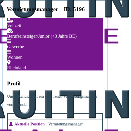
Vermietungsmanager – ID: 5196
Vollzeit
Berufseinsteiger/Junior (<3 Jahre BE)
Gewerbe
Wohnen
Rheinland
Profil
Unser Kandidat ist ein erfahrener Vermietungsmanager
von Immobilien.
Aktuelle Position
Vermietungsmanager