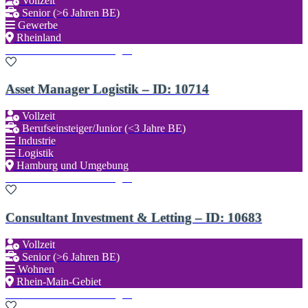
Vollzeit
Senior (>6 Jahren BE)
Gewerbe
Rheinland
Zu den Favoriten hinzufügen
Asset Manager Logistik – ID: 10714
Vollzeit
Berufseinsteiger/Junior (<3 Jahre BE)
Industrie
Logistik
Hamburg und Umgebung
Zu den Favoriten hinzufügen
Consultant Investment & Letting – ID: 10683
Vollzeit
Senior (>6 Jahren BE)
Wohnen
Rhein-Main-Gebiet
Zu den Favoriten hinzufügen