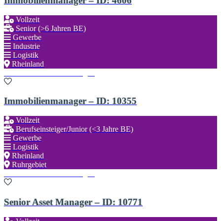
Immobilienmanager – ID: 4606
Vollzeit
Senior (>6 Jahren BE)
Gewerbe
Industrie
Logistik
Rheinland
Zu den Favoriten hinzufügen
Immobilienmanager – ID: 10355
Vollzeit
Berufseinsteiger/Junior (<3 Jahre BE)
Gewerbe
Logistik
Rheinland
Ruhrgebiet
Zu den Favoriten hinzufügen
Senior Asset Manager – ID: 10771