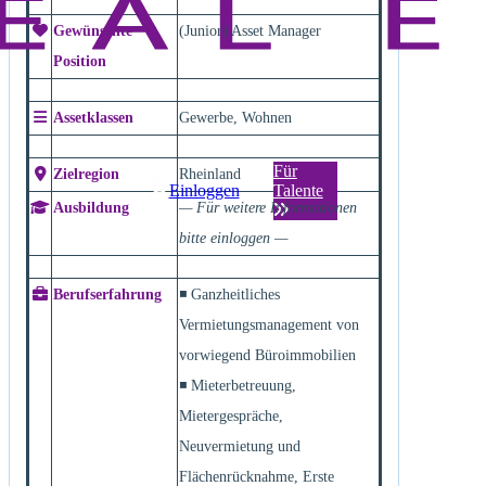
Gewünschte
(Junior) Asset Manager
Position
Assetklassen
Gewerbe, Wohnen
Für
Zielregion
Rheinland
Einloggen
Talente
Ausbildung
— Für weitere Informationen
bitte einloggen —
Berufserfahrung
◾ Ganzheitliches
Vermietungsmanagement von
vorwiegend Büroimmobilien
◾ Mieterbetreuung,
Mietergespräche,
Neuvermietung und
Flächenrücknahme, Erste