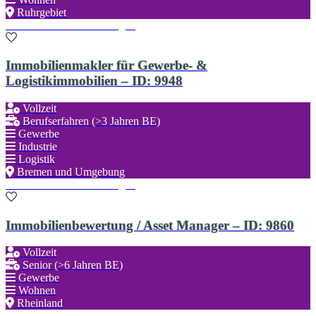
Ruhrgebiet
Zu den Favoriten hinzufügen
Immobilienmakler für Gewerbe- &
Logistikimmobilien – ID: 9948
Vollzeit
Berufserfahren (>3 Jahren BE)
Gewerbe
Industrie
Logistik
Bremen und Umgebung
Zu den Favoriten hinzufügen
Immobilienbewertung / Asset Manager – ID: 9860
Vollzeit
Senior (>6 Jahren BE)
Gewerbe
Wohnen
Rheinland
Zu den Favoriten hinzufügen