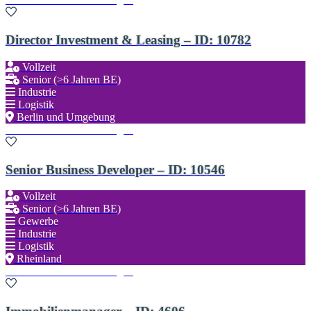
Director Investment & Leasing – ID: 10782
Vollzeit
Senior (>6 Jahren BE)
Industrie
Logistik
Berlin und Umgebung
Zu den Favoriten hinzufügen
Senior Business Developer – ID: 10546
Vollzeit
Senior (>6 Jahren BE)
Gewerbe
Industrie
Logistik
Rheinland
Zu den Favoriten hinzufügen