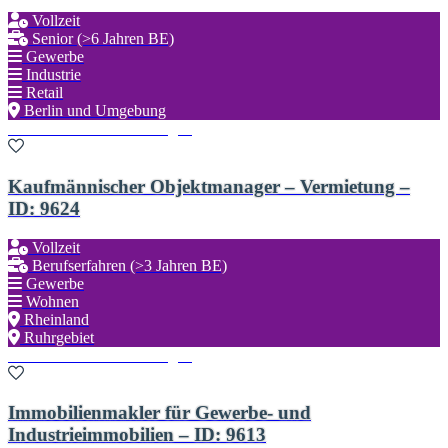
Vollzeit
Senior (>6 Jahren BE)
Gewerbe
Industrie
Retail
Berlin und Umgebung
Zu den Favoriten hinzufügen
Kaufmännischer Objektmanager – Vermietung –
ID: 9624
Vollzeit
Berufserfahren (>3 Jahren BE)
Gewerbe
Wohnen
Rheinland
Ruhrgebiet
Zu den Favoriten hinzufügen
Immobilienmakler für Gewerbe- und
Industrieimmobilien – ID: 9613