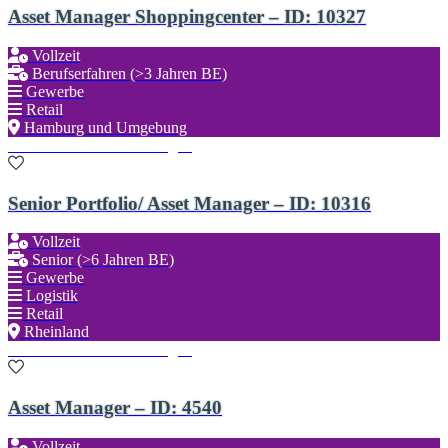
Asset Manager Shoppingcenter – ID: 10327
Vollzeit
Berufserfahren (>3 Jahren BE)
Gewerbe
Retail
Hamburg und Umgebung
Zu den Favoriten hinzufügen
Senior Portfolio/ Asset Manager – ID: 10316
Vollzeit
Senior (>6 Jahren BE)
Gewerbe
Logistik
Retail
Rheinland
Zu den Favoriten hinzufügen
Asset Manager – ID: 4540
Vollzeit