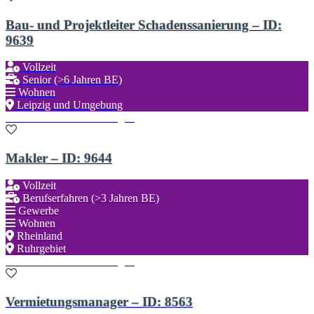
Bau- und Projektleiter Schadenssanierung – ID:
9639
Vollzeit
Senior (>6 Jahren BE)
Wohnen
Leipzig und Umgebung
Zu den Favoriten hinzufügen
Makler – ID: 9644
Vollzeit
Berufserfahren (>3 Jahren BE)
Gewerbe
Wohnen
Rheinland
Ruhrgebiet
Zu den Favoriten hinzufügen
Vermietungsmanager – ID: 8563