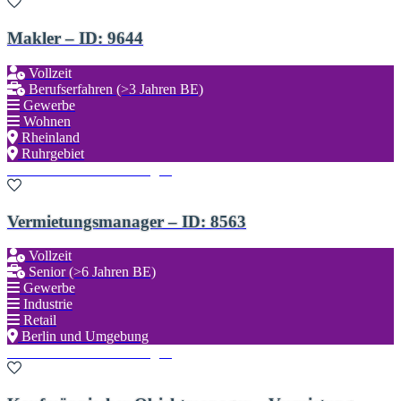
Makler – ID: 9644
Vollzeit
Berufserfahren (>3 Jahren BE)
Gewerbe
Wohnen
Rheinland
Ruhrgebiet
Zu den Favoriten hinzufügen
Vermietungsmanager – ID: 8563
Vollzeit
Senior (>6 Jahren BE)
Gewerbe
Industrie
Retail
Berlin und Umgebung
Zu den Favoriten hinzufügen