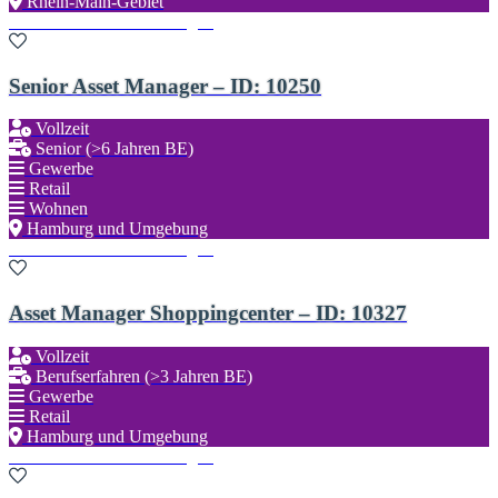
Rhein-Main-Gebiet
Zu den Favoriten hinzufügen
Senior Asset Manager – ID: 10250
Vollzeit
Senior (>6 Jahren BE)
Gewerbe
Retail
Wohnen
Hamburg und Umgebung
Zu den Favoriten hinzufügen
Asset Manager Shoppingcenter – ID: 10327
Vollzeit
Berufserfahren (>3 Jahren BE)
Gewerbe
Retail
Hamburg und Umgebung
Zu den Favoriten hinzufügen