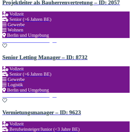
Projektleiter als Bauherrenvertretung – ID: 2057
Vollzeit
Senior (>6 Jahren BE)
Gewerbe
Wohnen
Berlin und Umgebung
Zu den Favoriten hinzufügen
Senior Letting Manager – ID: 8732
Vollzeit
Senior (>6 Jahren BE)
Gewerbe
Logistik
Berlin und Umgebung
Zu den Favoriten hinzufügen
Vermietungsmanager – ID: 9623
Vollzeit
Berufseinsteiger/Junior (<3 Jahre BE)