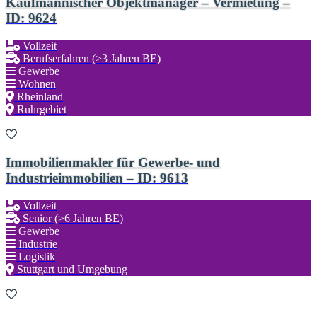
Kaufmännischer Objektmanager – Vermietung –
ID: 9624
Vollzeit
Berufserfahren (>3 Jahren BE)
Gewerbe
Wohnen
Rheinland
Ruhrgebiet
Zu den Favoriten hinzufügen
Immobilienmakler für Gewerbe- und
Industrieimmobilien – ID: 9613
Vollzeit
Senior (>6 Jahren BE)
Gewerbe
Industrie
Logistik
Stuttgart und Umgebung
Zu den Favoriten hinzufügen