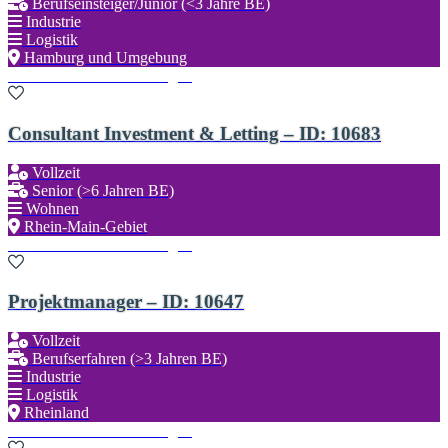
Berufseinsteiger/Junior (<3 Jahre BE)
Industrie
Logistik
Hamburg und Umgebung
Zu den Favoriten hinzufügen
Consultant Investment & Letting – ID: 10683
Vollzeit
Senior (>6 Jahren BE)
Wohnen
Rhein-Main-Gebiet
Zu den Favoriten hinzufügen
Projektmanager – ID: 10647
Vollzeit
Berufserfahren (>3 Jahren BE)
Industrie
Logistik
Rheinland
Zu den Favoriten hinzufügen