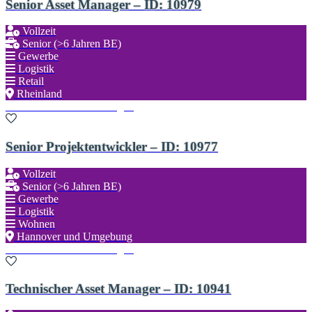
Senior Asset Manager – ID: 10979
Vollzeit
Senior (>6 Jahren BE)
Gewerbe
Logistik
Retail
Rheinland
Zu den Favoriten hinzufügen
Senior Projektentwickler – ID: 10977
Vollzeit
Senior (>6 Jahren BE)
Gewerbe
Logistik
Wohnen
Hannover und Umgebung
Zu den Favoriten hinzufügen
Technischer Asset Manager – ID: 10941