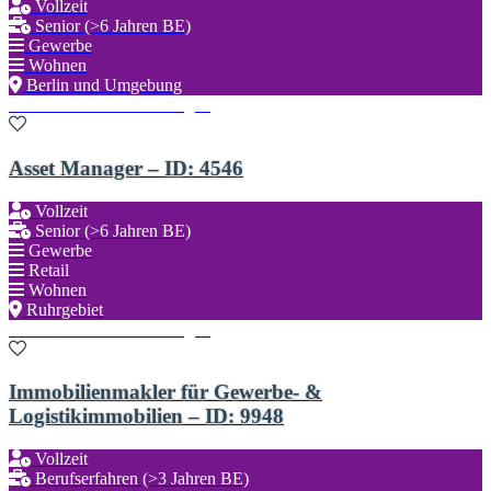
Vollzeit
Senior (>6 Jahren BE)
Gewerbe
Wohnen
Berlin und Umgebung
Zu den Favoriten hinzufügen
Asset Manager – ID: 4546
Vollzeit
Senior (>6 Jahren BE)
Gewerbe
Retail
Wohnen
Ruhrgebiet
Zu den Favoriten hinzufügen
Immobilienmakler für Gewerbe- &
Logistikimmobilien – ID: 9948
Vollzeit
Berufserfahren (>3 Jahren BE)