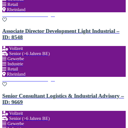
Retail
Rheinland
Zu den Favoriten hinzufügen
Associate Director Development Light Industrial –
ID: 8548
Vollzeit
Senior (>6 Jahren BE)
Gewerbe
Industrie
Retail
Rheinland
Zu den Favoriten hinzufügen
Senior Consultant Logistics & Industrial Advisory –
ID: 9669
Vollzeit
Senior (>6 Jahren BE)
Gewerbe