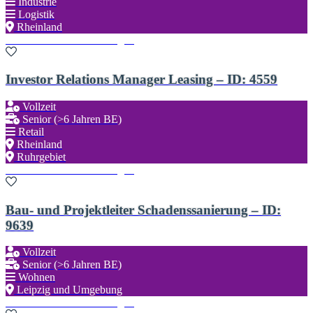
Industrie
Logistik
Rheinland
Zu den Favoriten hinzufügen
Investor Relations Manager Leasing – ID: 4559
Vollzeit
Senior (>6 Jahren BE)
Retail
Rheinland
Ruhrgebiet
Zu den Favoriten hinzufügen
Bau- und Projektleiter Schadenssanierung – ID:
9639
Vollzeit
Senior (>6 Jahren BE)
Wohnen
Leipzig und Umgebung
Zu den Favoriten hinzufügen