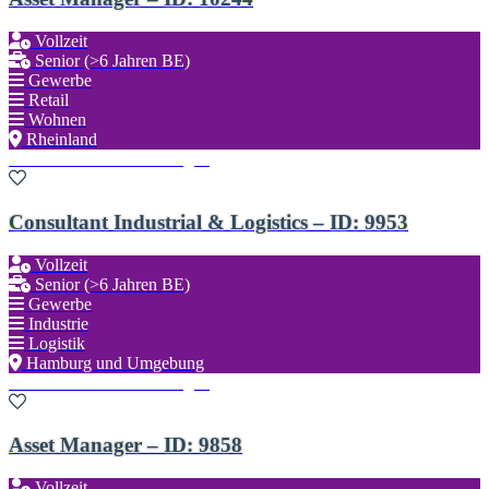
Vollzeit
Senior (>6 Jahren BE)
Gewerbe
Retail
Wohnen
Rheinland
Zu den Favoriten hinzufügen
Consultant Industrial & Logistics – ID: 9953
Vollzeit
Senior (>6 Jahren BE)
Gewerbe
Industrie
Logistik
Hamburg und Umgebung
Zu den Favoriten hinzufügen
Asset Manager – ID: 9858
Vollzeit