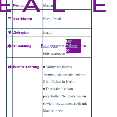
Position
Manager
Assetklassen
Büro, Retail
Zielregion
Berlin
Für
Einloggen
Talente
Ausbildung
— Für weitere Informationen
bitte einloggen —
Berufserfahrung
◾ Vollumfängliches
Vermietungsmanagement von
Büroflächen in Berlin
◾ Direktakquise von
potentiellen Neumieter:innen
sowie in Zusammenarbeit mit
Makler:innen