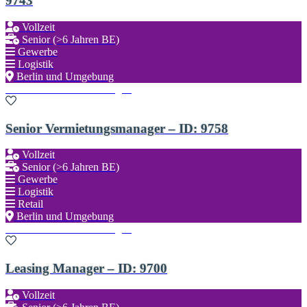
9743
Vollzeit
Senior (>6 Jahren BE)
Gewerbe
Logistik
Berlin und Umgebung
Zu den Favoriten hinzufügen
Senior Vermietungsmanager – ID: 9758
Vollzeit
Senior (>6 Jahren BE)
Gewerbe
Logistik
Retail
Berlin und Umgebung
Zu den Favoriten hinzufügen
Leasing Manager – ID: 9700
Vollzeit