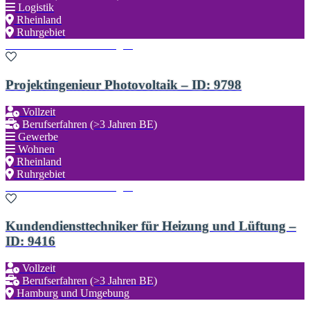
Logistik
Rheinland
Ruhrgebiet
Zu den Favoriten hinzufügen
Projektingenieur Photovoltaik – ID: 9798
Vollzeit
Berufserfahren (>3 Jahren BE)
Gewerbe
Wohnen
Rheinland
Ruhrgebiet
Zu den Favoriten hinzufügen
Kundendiensttechniker für Heizung und Lüftung –
ID: 9416
Vollzeit
Berufserfahren (>3 Jahren BE)
Hamburg und Umgebung
Zu den Favoriten hinzufügen