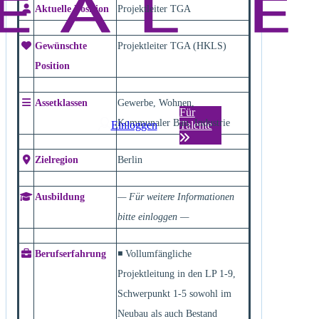
Aktuelle Position
Projektleiter TGA
Gewünschte
Projektleiter TGA (HKLS)
Position
Assetklassen
Gewerbe, Wohnen,
Für
Kommunaler Bau, Industrie
Einloggen
Talente
Zielregion
Berlin
Ausbildung
— Für weitere Informationen
bitte einloggen —
Berufserfahrung
◾ Vollumfängliche
Projektleitung in den LP 1-9,
Schwerpunkt 1-5 sowohl im
Neubau als auch Bestand