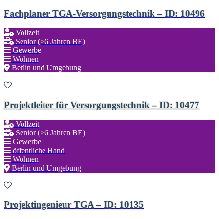
Fachplaner TGA-Versorgungstechnik – ID: 10496
Vollzeit
Senior (>6 Jahren BE)
Gewerbe
Wohnen
Berlin und Umgebung
Zu den Favoriten hinzufügen
Projektleiter für Versorgungstechnik – ID: 10477
Vollzeit
Senior (>6 Jahren BE)
Gewerbe
öffentliche Hand
Wohnen
Berlin und Umgebung
Zu den Favoriten hinzufügen
Projektingenieur TGA – ID: 10135