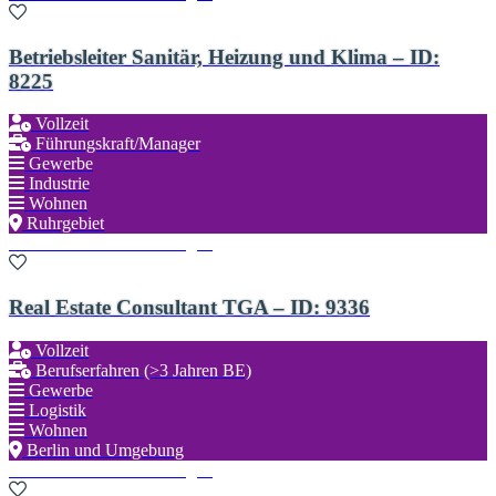
Betriebsleiter Sanitär, Heizung und Klima – ID:
8225
Vollzeit
Führungskraft/Manager
Gewerbe
Industrie
Wohnen
Ruhrgebiet
Zu den Favoriten hinzufügen
Real Estate Consultant TGA – ID: 9336
Vollzeit
Berufserfahren (>3 Jahren BE)
Gewerbe
Logistik
Wohnen
Berlin und Umgebung
Zu den Favoriten hinzufügen