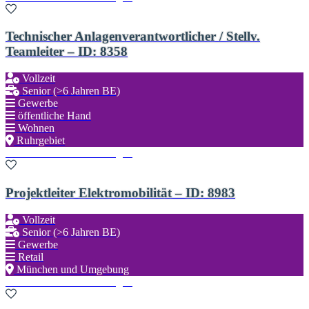
Technischer Anlagenverantwortlicher / Stellv.
Teamleiter – ID: 8358
Vollzeit
Senior (>6 Jahren BE)
Gewerbe
öffentliche Hand
Wohnen
Ruhrgebiet
Zu den Favoriten hinzufügen
Projektleiter Elektromobilität – ID: 8983
Vollzeit
Senior (>6 Jahren BE)
Gewerbe
Retail
München und Umgebung
Zu den Favoriten hinzufügen