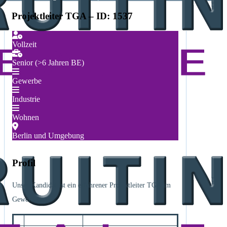
Projektleiter TGA – ID: 1537
Vollzeit
Senior (>6 Jahren BE)
Gewerbe
Industrie
Wohnen
Berlin und Umgebung
Profil
Unser Kandidat ist ein erfahrener Projektleiter TGA im
Gewerbebau.