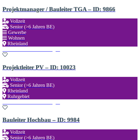
Projektmanager / Bauleiter TGA – ID: 9866
Vollzeit
Senior (>6 Jahren BE)
Gewerbe
Wohnen
Rheinland
Zu den Favoriten hinzufügen
Projektleiter PV – ID: 10023
Vollzeit
Senior (>6 Jahren BE)
Rheinland
Ruhrgebiet
Zu den Favoriten hinzufügen
Bauleiter Hochbau – ID: 9984
Vollzeit
Senior (>6 Jahren BE)