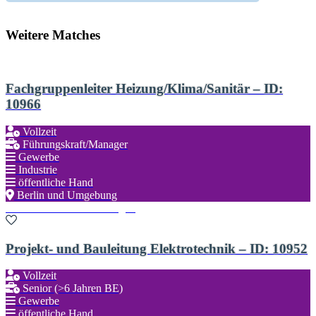
Weitere Matches
Fachgruppenleiter Heizung/Klima/Sanitär – ID:
10966
Vollzeit
Führungskraft/Manager
Gewerbe
Industrie
öffentliche Hand
Berlin und Umgebung
Zu den Favoriten hinzufügen
Projekt- und Bauleitung Elektrotechnik – ID: 10952
Vollzeit
Senior (>6 Jahren BE)
Gewerbe
öffentliche Hand