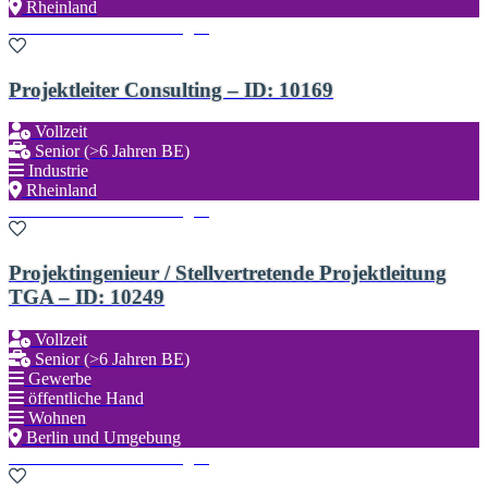
Rheinland
Zu den Favoriten hinzufügen
Projektleiter Consulting – ID: 10169
Vollzeit
Senior (>6 Jahren BE)
Industrie
Rheinland
Zu den Favoriten hinzufügen
Projektingenieur / Stellvertretende Projektleitung
TGA – ID: 10249
Vollzeit
Senior (>6 Jahren BE)
Gewerbe
öffentliche Hand
Wohnen
Berlin und Umgebung
Zu den Favoriten hinzufügen