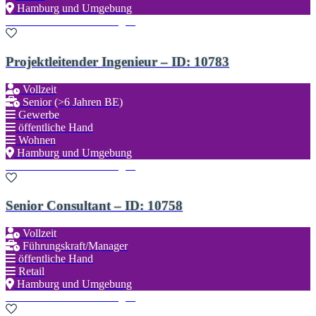
Hamburg und Umgebung
Zu den Favoriten hinzufügen
Projektleitender Ingenieur – ID: 10783
Vollzeit
Senior (>6 Jahren BE)
Gewerbe
öffentliche Hand
Wohnen
Hamburg und Umgebung
Zu den Favoriten hinzufügen
Senior Consultant – ID: 10758
Vollzeit
Führungskraft/Manager
öffentliche Hand
Retail
Hamburg und Umgebung
Zu den Favoriten hinzufügen