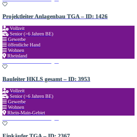
Projektleiter Anlagenbau TGA – ID: 1426
Vollzeit
Senior (>6 Jahren BE)
Gewerbe
öffentliche Hand
Wohnen
Rheinland
Zu den Favoriten hinzufügen
Bauleiter HKLS gesamt – ID: 3953
Vollzeit
Senior (>6 Jahren BE)
Gewerbe
Wohnen
Rhein-Main-Gebiet
Zu den Favoriten hinzufügen
Einkäufer TGA – ID: 2367