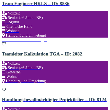
Team Engineer HKLS – ID: 8536
Vollzeit
Senior (>6 Jahren BE)
Logistik
öffentliche Hand
Wohnen
Hamburg und Umgebung
Zu den Favoriten hinzufügen
Teamleiter Kalkulation TGA – ID: 2082
Vollzeit
Senior (>6 Jahren BE)
Gewerbe
Wohnen
Hamburg und Umgebung
Zu den Favoriten hinzufügen
Handlungsbevollmächtigter Projektleiter – ID: 8124
Vollzeit