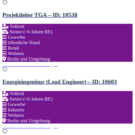
Projektleiter TGA – ID: 10538
Vollzeit
Senior (>6 Jahren BE)
Gewerbe
öffentliche Hand
Retail
Wohnen
Berlin und Umgebung
Zu den Favoriten hinzufügen
Energieingenieur (Lead Engineer) – ID: 10603
Vollzeit
Senior (>6 Jahren BE)
Gewerbe
Industrie
Wohnen
Berlin und Umgebung
Zu den Favoriten hinzufügen