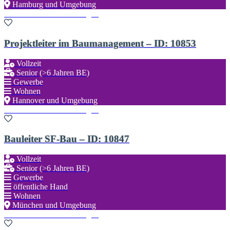
Hamburg und Umgebung
Zu den Favoriten hinzufügen
Projektleiter im Baumanagement – ID: 10853
Vollzeit
Senior (>6 Jahren BE)
Gewerbe
Wohnen
Hannover und Umgebung
Zu den Favoriten hinzufügen
Bauleiter SF-Bau – ID: 10847
Vollzeit
Senior (>6 Jahren BE)
Gewerbe
öffentliche Hand
Wohnen
München und Umgebung
Zu den Favoriten hinzufügen