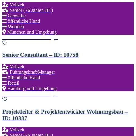
Vollzeit
Senior (>6 Jahren BE)
Gewerbe
öffentliche Hand
Wohnen
München und Umgebung
Zu den Favoriten hinzufügen
Senior Consultant – ID: 10758
Vollzeit
Führungskraft/Manager
öffentliche Hand
Retail
Hamburg und Umgebung
Zu den Favoriten hinzufügen
Projektleiter & Projektentwickler Wohnungsbau –
ID: 10387
Vollzeit
Senior (>6 Jahren BE)