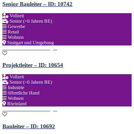
Senior Bauleiter – ID: 10742
Vollzeit
Senior (>6 Jahren BE)
Gewerbe
Retail
Wohnen
Stuttgart und Umgebung
Zu den Favoriten hinzufügen
Projektleiter – ID: 10654
Vollzeit
Senior (>6 Jahren BE)
Industrie
öffentliche Hand
Wohnen
Rheinland
Zu den Favoriten hinzufügen
Bauleiter – ID: 10692