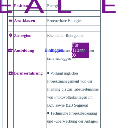
Position
Energien
Assetklassen
Erneuerbare Energien
Zielregion
Rheinland, Ruhrgebiet
Für
Einloggen
Talente
Ausbildung
— Für weitere Informationen
bitte einloggen —
Berufserfahrung
◾ Vollumfängliches
Projektmanagement von der
Planung bis zur Inbetriebnahme
von Photovoltaikanlagen im
B2C sowie B2B Segment
◾ Technische Projektbetreuung
und -überwachung der Anlagen