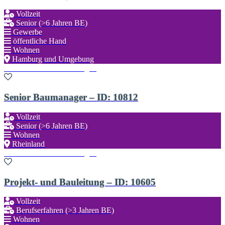
Vollzeit
Senior (>6 Jahren BE)
Gewerbe
öffentliche Hand
Wohnen
Hamburg und Umgebung
Zu den Favoriten hinzufügen
Senior Baumanager – ID: 10812
Vollzeit
Senior (>6 Jahren BE)
Wohnen
Rheinland
Zu den Favoriten hinzufügen
Projekt- und Bauleitung – ID: 10605
Vollzeit
Berufserfahren (>3 Jahren BE)
Wohnen