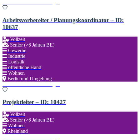
Zu den Favoriten hinzufügen
Arbeitsvorbereiter / Planungskoordinator – ID:
10637
Vollzeit
Senior (>6 Jahren BE)
Gewerbe
Industrie
Logistik
öffentliche Hand
Wohnen
Berlin und Umgebung
Zu den Favoriten hinzufügen
Projektleiter – ID: 10427
Vollzeit
Senior (>6 Jahren BE)
Wohnen
Rheinland
Zu den Favoriten hinzufügen