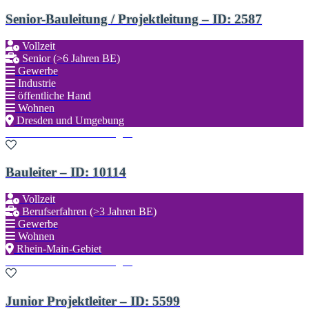
Senior-Bauleitung / Projektleitung – ID: 2587
Vollzeit
Senior (>6 Jahren BE)
Gewerbe
Industrie
öffentliche Hand
Wohnen
Dresden und Umgebung
Zu den Favoriten hinzufügen
Bauleiter – ID: 10114
Vollzeit
Berufserfahren (>3 Jahren BE)
Gewerbe
Wohnen
Rhein-Main-Gebiet
Zu den Favoriten hinzufügen
Junior Projektleiter – ID: 5599