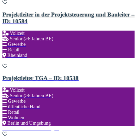
Projektleiter in der Projektsteuerung und Bauleiter –
ID: 10584
Vollzeit
Senior (>6 Jahren BE)
Gewerbe
Retail
Rheinland
Zu den Favoriten hinzufügen
Projektleiter TGA – ID: 10538
Vollzeit
Senior (>6 Jahren BE)
Gewerbe
öffentliche Hand
Retail
Wohnen
Berlin und Umgebung
Zu den Favoriten hinzufügen