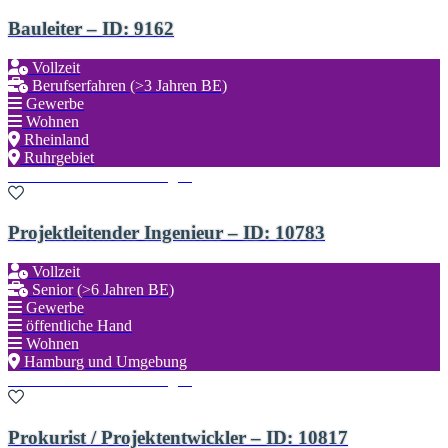
Bauleiter – ID: 9162
Vollzeit
Berufserfahren (>3 Jahren BE)
Gewerbe
Wohnen
Rheinland
Ruhrgebiet
Zu den Favoriten hinzufügen
Projektleitender Ingenieur – ID: 10783
Vollzeit
Senior (>6 Jahren BE)
Gewerbe
öffentliche Hand
Wohnen
Hamburg und Umgebung
Zu den Favoriten hinzufügen
Prokurist / Projektentwickler – ID: 10817