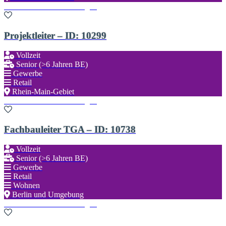
Zu den Favoriten hinzufügen
Projektleiter – ID: 10299
Vollzeit
Senior (>6 Jahren BE)
Gewerbe
Retail
Rhein-Main-Gebiet
Zu den Favoriten hinzufügen
Fachbauleiter TGA – ID: 10738
Vollzeit
Senior (>6 Jahren BE)
Gewerbe
Retail
Wohnen
Berlin und Umgebung
Zu den Favoriten hinzufügen