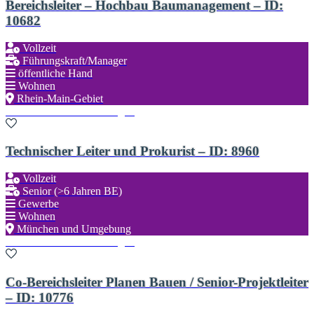
Bereichsleiter – Hochbau Baumanagement – ID:
10682
Vollzeit
Führungskraft/Manager
öffentliche Hand
Wohnen
Rhein-Main-Gebiet
Zu den Favoriten hinzufügen
Technischer Leiter und Prokurist – ID: 8960
Vollzeit
Senior (>6 Jahren BE)
Gewerbe
Wohnen
München und Umgebung
Zu den Favoriten hinzufügen
Co-Bereichsleiter Planen Bauen / Senior-Projektleiter
– ID: 10776