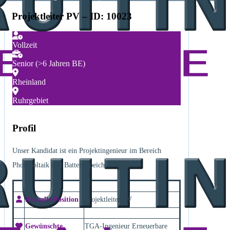
Projektleiter PV – ID: 10023
Vollzeit
Senior (>6 Jahren BE)
Rheinland
Ruhrgebiet
Profil
Unser Kandidat ist ein Projektingenieur im Bereich
Photovoltaik und Batteriespeicher.
Aktuelle Position
Projektleiter PV
Gewünschte
TGA-Ingenieur Erneuerbare