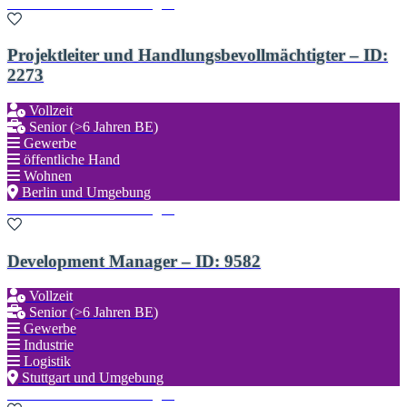
Zu den Favoriten hinzufügen
Projektleiter und Handlungsbevollmächtigter – ID:
2273
Vollzeit
Senior (>6 Jahren BE)
Gewerbe
öffentliche Hand
Wohnen
Berlin und Umgebung
Zu den Favoriten hinzufügen
Development Manager – ID: 9582
Vollzeit
Senior (>6 Jahren BE)
Gewerbe
Industrie
Logistik
Stuttgart und Umgebung
Zu den Favoriten hinzufügen