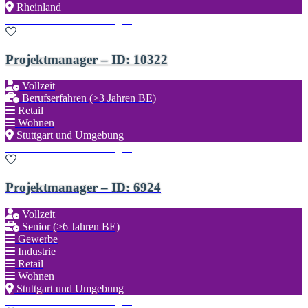
Rheinland
Zu den Favoriten hinzufügen
Projektmanager – ID: 10322
Vollzeit
Berufserfahren (>3 Jahren BE)
Retail
Wohnen
Stuttgart und Umgebung
Zu den Favoriten hinzufügen
Projektmanager – ID: 6924
Vollzeit
Senior (>6 Jahren BE)
Gewerbe
Industrie
Retail
Wohnen
Stuttgart und Umgebung
Zu den Favoriten hinzufügen