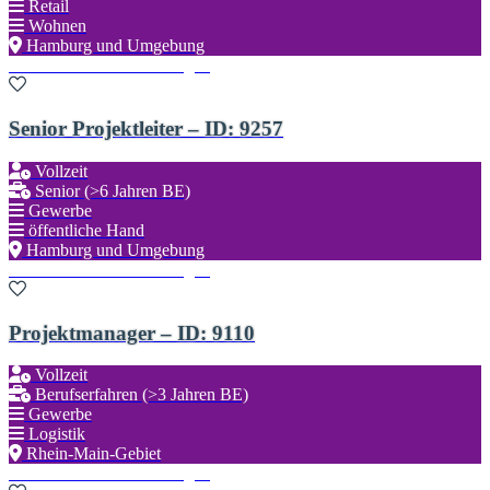
Retail
Wohnen
Hamburg und Umgebung
Zu den Favoriten hinzufügen
Senior Projektleiter – ID: 9257
Vollzeit
Senior (>6 Jahren BE)
Gewerbe
öffentliche Hand
Hamburg und Umgebung
Zu den Favoriten hinzufügen
Projektmanager – ID: 9110
Vollzeit
Berufserfahren (>3 Jahren BE)
Gewerbe
Logistik
Rhein-Main-Gebiet
Zu den Favoriten hinzufügen