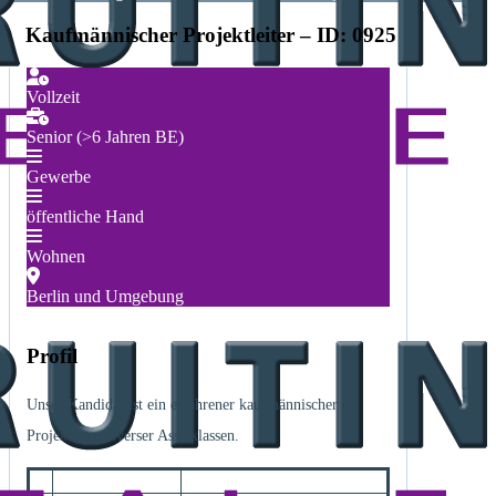
Kaufmännischer Projektleiter – ID: 0925
Vollzeit
Senior (>6 Jahren BE)
Gewerbe
öffentliche Hand
Wohnen
Berlin und Umgebung
Profil
Unser Kandidat ist ein erfahrener kaufmännischer
Projekteiter diverser Assetklassen.