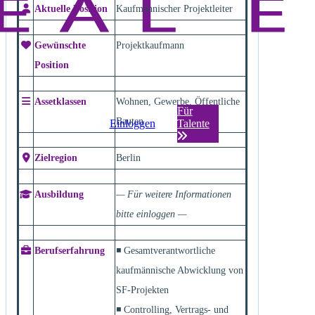
Aktuelle Position
Kaufmännischer Projektleiter
Gewünschte
Projektkaufmann
Position
Assetklassen
Wohnen, Gewerbe, Öffentliche
Für
Bauten
Einloggen
Talente
Zielregion
Berlin
Ausbildung
— Für weitere Informationen
bitte einloggen —
Berufserfahrung
◾ Gesamtverantwortliche
kaufmännische Abwicklung von
SF-Projekten
◾ Controlling, Vertrags- und