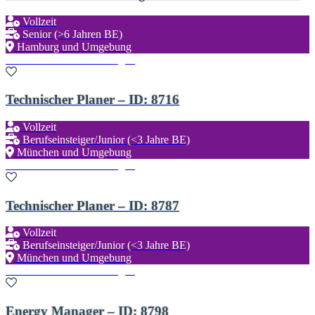
Vollzeit
Senior (>6 Jahren BE)
Hamburg und Umgebung
Zu den Favoriten hinzufügen
Technischer Planer – ID: 8716
Vollzeit
Berufseinsteiger/Junior (<3 Jahre BE)
München und Umgebung
Zu den Favoriten hinzufügen
Technischer Planer – ID: 8787
Vollzeit
Berufseinsteiger/Junior (<3 Jahre BE)
München und Umgebung
Zu den Favoriten hinzufügen
Energy Manager – ID: 8798