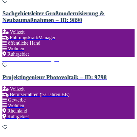
Sachgebietsleiter Großmodernisierung &
Neubaumaßnahmen – ID: 9890
Vollzeit
Führungskraft/Manager
öffentliche Hand
Wohnen
Ruhrgebiet
Zu den Favoriten hinzufügen
Projektingenieur Photovoltaik – ID: 9798
Vollzeit
Berufserfahren (>3 Jahren BE)
Gewerbe
Wohnen
Rheinland
Ruhrgebiet
Zu den Favoriten hinzufügen