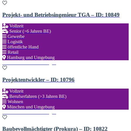
Projekt- und Betriebsingenieur TGA – ID: 10849
Vollzeit
Senior (>6 Jahren BE)
Gewerbe
Logistik
öffentliche Hand
Retail
Hamburg und Umgebung
Zu den Favoriten hinzufügen
Projektentwickler – ID: 10796
Vollzeit
Berufserfahren (>3 Jahren BE)
Wohnen
München und Umgebung
Zu den Favoriten hinzufügen
Baubevollmächtigter (Prokura) – ID: 10822