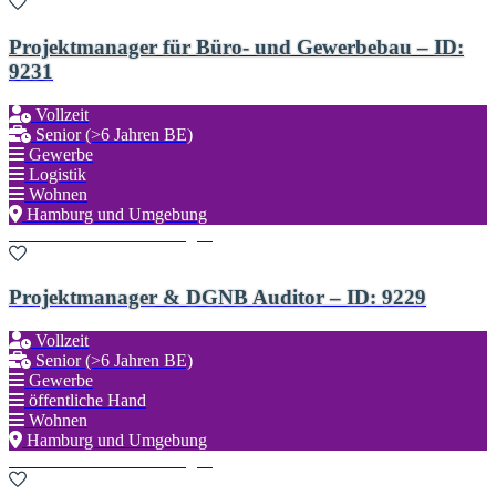
Projektmanager für Büro- und Gewerbebau – ID:
9231
Vollzeit
Senior (>6 Jahren BE)
Gewerbe
Logistik
Wohnen
Hamburg und Umgebung
Zu den Favoriten hinzufügen
Projektmanager & DGNB Auditor – ID: 9229
Vollzeit
Senior (>6 Jahren BE)
Gewerbe
öffentliche Hand
Wohnen
Hamburg und Umgebung
Zu den Favoriten hinzufügen