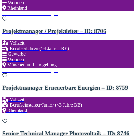
Wohnen
Rheinland
Zu den Favoriten hinzufügen
Projektmanager / Projektleiter – ID: 8706
Vollzeit
Berufserfahren (>3 Jahren BE)
Gewerbe
Wohnen
München und Umgebung
Zu den Favoriten hinzufügen
Projektmanager Erneuerbare Energien – ID: 8759
Vollzeit
Berufseinsteiger/Junior (<3 Jahre BE)
Rheinland
Zu den Favoriten hinzufügen
Senior Technical Manager Photovoltaik – ID: 8746