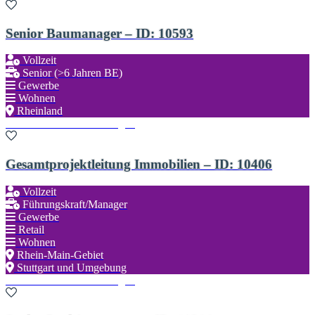
Senior Baumanager – ID: 10593
Vollzeit
Senior (>6 Jahren BE)
Gewerbe
Wohnen
Rheinland
Zu den Favoriten hinzufügen
Gesamtprojektleitung Immobilien – ID: 10406
Vollzeit
Führungskraft/Manager
Gewerbe
Retail
Wohnen
Rhein-Main-Gebiet
Stuttgart und Umgebung
Zu den Favoriten hinzufügen