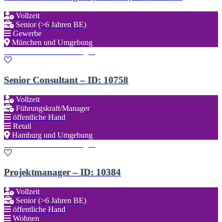
Vollzeit
Senior (>6 Jahren BE)
Gewerbe
München und Umgebung
Zu den Favoriten hinzufügen
Senior Consultant – ID: 10758
Vollzeit
Führungskraft/Manager
öffentliche Hand
Retail
Hamburg und Umgebung
Zu den Favoriten hinzufügen
Projektmanager – ID: 10384
Vollzeit
Senior (>6 Jahren BE)
öffentliche Hand
Wohnen