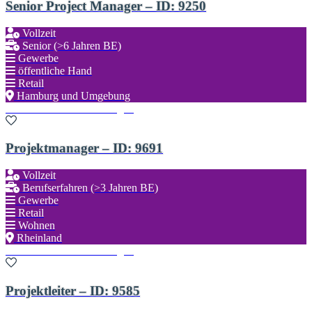
Senior Project Manager – ID: 9250
Vollzeit
Senior (>6 Jahren BE)
Gewerbe
öffentliche Hand
Retail
Hamburg und Umgebung
Zu den Favoriten hinzufügen
Projektmanager – ID: 9691
Vollzeit
Berufserfahren (>3 Jahren BE)
Gewerbe
Retail
Wohnen
Rheinland
Zu den Favoriten hinzufügen
Projektleiter – ID: 9585