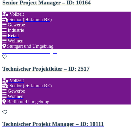
Senior Project Manager – ID: 10164
Vollzeit
Senior (>6 Jahren BE)
Gewerbe
Industrie
Retail
Wohnen
Stuttgart und Umgebung
Zu den Favoriten hinzufügen
Technischer Projektleiter – ID: 2517
Vollzeit
Senior (>6 Jahren BE)
Gewerbe
Wohnen
Berlin und Umgebung
Zu den Favoriten hinzufügen
Technischer Projekt Manager – ID: 10111