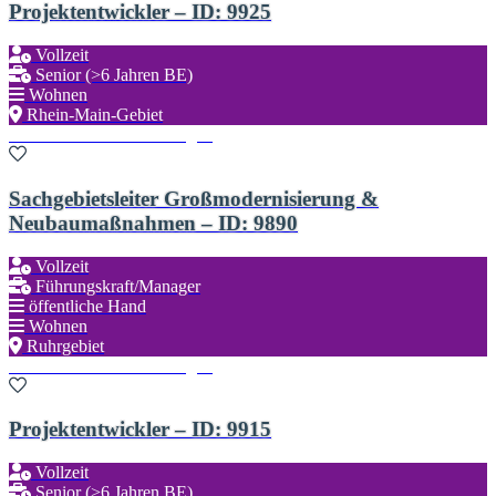
Projektentwickler – ID: 9925
Vollzeit
Senior (>6 Jahren BE)
Wohnen
Rhein-Main-Gebiet
Zu den Favoriten hinzufügen
Sachgebietsleiter Großmodernisierung &
Neubaumaßnahmen – ID: 9890
Vollzeit
Führungskraft/Manager
öffentliche Hand
Wohnen
Ruhrgebiet
Zu den Favoriten hinzufügen
Projektentwickler – ID: 9915
Vollzeit
Senior (>6 Jahren BE)