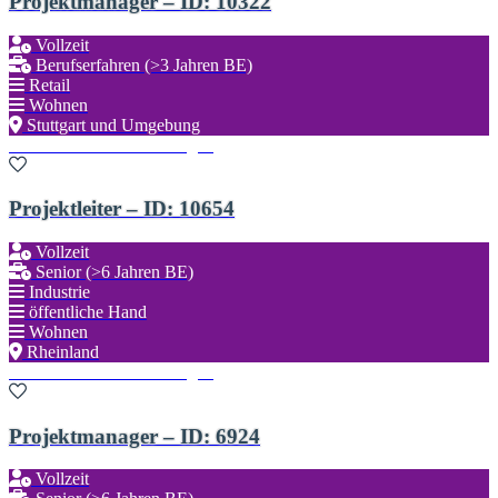
Projektmanager – ID: 10322
Vollzeit
Berufserfahren (>3 Jahren BE)
Retail
Wohnen
Stuttgart und Umgebung
Zu den Favoriten hinzufügen
Projektleiter – ID: 10654
Vollzeit
Senior (>6 Jahren BE)
Industrie
öffentliche Hand
Wohnen
Rheinland
Zu den Favoriten hinzufügen
Projektmanager – ID: 6924
Vollzeit