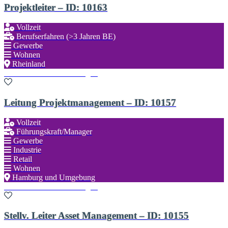
Projektleiter – ID: 10163
Vollzeit
Berufserfahren (>3 Jahren BE)
Gewerbe
Wohnen
Rheinland
Zu den Favoriten hinzufügen
Leitung Projektmanagement – ID: 10157
Vollzeit
Führungskraft/Manager
Gewerbe
Industrie
Retail
Wohnen
Hamburg und Umgebung
Zu den Favoriten hinzufügen
Stellv. Leiter Asset Management – ID: 10155