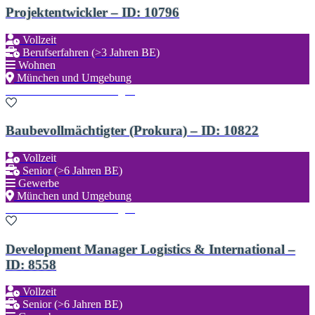
Projektentwickler – ID: 10796
Vollzeit
Berufserfahren (>3 Jahren BE)
Wohnen
München und Umgebung
Zu den Favoriten hinzufügen
Baubevollmächtigter (Prokura) – ID: 10822
Vollzeit
Senior (>6 Jahren BE)
Gewerbe
München und Umgebung
Zu den Favoriten hinzufügen
Development Manager Logistics & International –
ID: 8558
Vollzeit
Senior (>6 Jahren BE)