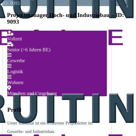
ID: 9093
Projektmanager Hoch- und Industriebau – ID:
9093
Vollzeit
Senior (>6 Jahren BE)
Gewerbe
Logistik
Wohnen
München und Umgebung
Profil
Unser Kandidat ist ein erfahrener Projektleiter im
Gewerbe- und Industriebau.