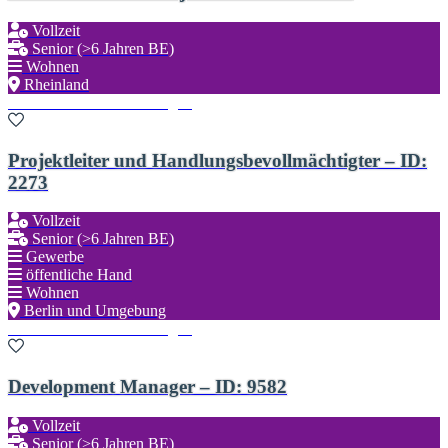
Vollzeit
Senior (>6 Jahren BE)
Wohnen
Rheinland
Zu den Favoriten hinzufügen
Projektleiter und Handlungsbevollmächtigter – ID:
2273
Vollzeit
Senior (>6 Jahren BE)
Gewerbe
öffentliche Hand
Wohnen
Berlin und Umgebung
Zu den Favoriten hinzufügen
Development Manager – ID: 9582
Vollzeit
Senior (>6 Jahren BE)