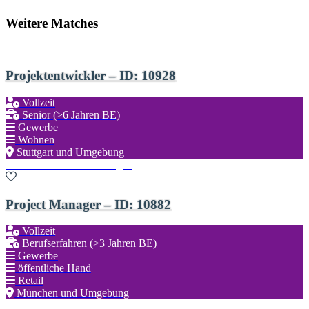
Weitere Matches
Projektentwickler – ID: 10928
Vollzeit
Senior (>6 Jahren BE)
Gewerbe
Wohnen
Stuttgart und Umgebung
Zu den Favoriten hinzufügen
Project Manager – ID: 10882
Vollzeit
Berufserfahren (>3 Jahren BE)
Gewerbe
öffentliche Hand
Retail
München und Umgebung
Zu den Favoriten hinzufügen