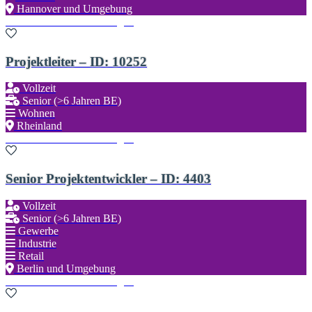
Hannover und Umgebung
Zu den Favoriten hinzufügen
Projektleiter – ID: 10252
Vollzeit
Senior (>6 Jahren BE)
Wohnen
Rheinland
Zu den Favoriten hinzufügen
Senior Projektentwickler – ID: 4403
Vollzeit
Senior (>6 Jahren BE)
Gewerbe
Industrie
Retail
Berlin und Umgebung
Zu den Favoriten hinzufügen