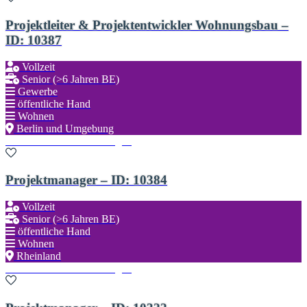
Projektleiter & Projektentwickler Wohnungsbau –
ID: 10387
Vollzeit
Senior (>6 Jahren BE)
Gewerbe
öffentliche Hand
Wohnen
Berlin und Umgebung
Zu den Favoriten hinzufügen
Projektmanager – ID: 10384
Vollzeit
Senior (>6 Jahren BE)
öffentliche Hand
Wohnen
Rheinland
Zu den Favoriten hinzufügen