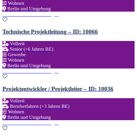
Wohnen
Berlin und Umgebung
Zu den Favoriten hinzufügen
Technische Projektleitung – ID: 10066
Vollzeit
Senior (>6 Jahren BE)
Gewerbe
Wohnen
Berlin und Umgebung
Zu den Favoriten hinzufügen
Projektentwickler / Projektleiter – ID: 10036
Vollzeit
Berufserfahren (>3 Jahren BE)
Wohnen
Berlin und Umgebung
Zu den Favoriten hinzufügen