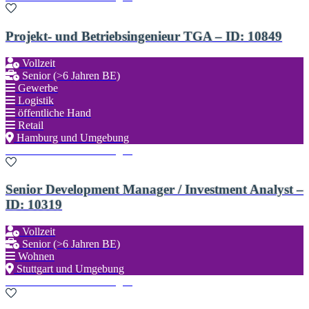
Projekt- und Betriebsingenieur TGA – ID: 10849
Vollzeit
Senior (>6 Jahren BE)
Gewerbe
Logistik
öffentliche Hand
Retail
Hamburg und Umgebung
Zu den Favoriten hinzufügen
Senior Development Manager / Investment Analyst –
ID: 10319
Vollzeit
Senior (>6 Jahren BE)
Wohnen
Stuttgart und Umgebung
Zu den Favoriten hinzufügen