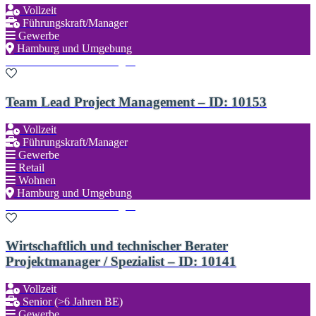
Vollzeit
Führungskraft/Manager
Gewerbe
Hamburg und Umgebung
Zu den Favoriten hinzufügen
Team Lead Project Management – ID: 10153
Vollzeit
Führungskraft/Manager
Gewerbe
Retail
Wohnen
Hamburg und Umgebung
Zu den Favoriten hinzufügen
Wirtschaftlich und technischer Berater
Projektmanager / Spezialist – ID: 10141
Vollzeit
Senior (>6 Jahren BE)
Gewerbe