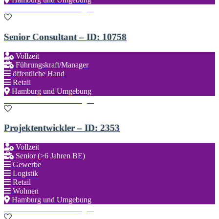
Zu den Favoriten hinzufügen
Senior Consultant – ID: 10758
Vollzeit
Führungskraft/Manager
öffentliche Hand
Retail
Hamburg und Umgebung
Zu den Favoriten hinzufügen
Projektentwickler – ID: 2353
Vollzeit
Senior (>6 Jahren BE)
Gewerbe
Logistik
Retail
Wohnen
Hamburg und Umgebung
Zu den Favoriten hinzufügen