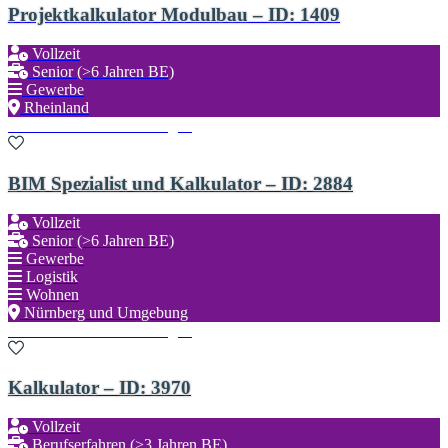
Projektkalkulator Modulbau – ID: 1409
Vollzeit
Senior (>6 Jahren BE)
Gewerbe
Rheinland
Zu den Favoriten hinzufügen
BIM Spezialist und Kalkulator – ID: 2884
Vollzeit
Senior (>6 Jahren BE)
Gewerbe
Logistik
Wohnen
Nürnberg und Umgebung
Zu den Favoriten hinzufügen
Kalkulator – ID: 3970
Vollzeit
Berufserfahren (>3 Jahren BE)