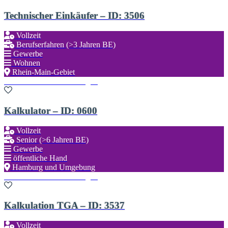
Technischer Einkäufer – ID: 3506
Vollzeit
Berufserfahren (>3 Jahren BE)
Gewerbe
Wohnen
Rhein-Main-Gebiet
Zu den Favoriten hinzufügen
Kalkulator – ID: 0600
Vollzeit
Senior (>6 Jahren BE)
Gewerbe
öffentliche Hand
Hamburg und Umgebung
Zu den Favoriten hinzufügen
Kalkulation TGA – ID: 3537
Vollzeit