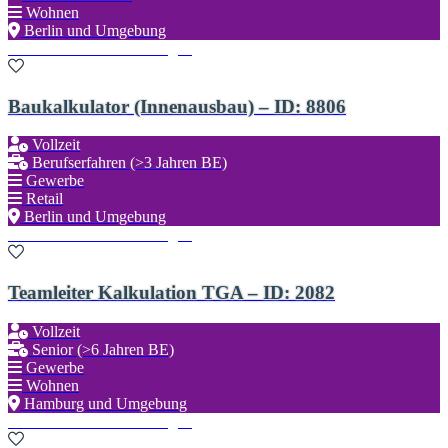
Wohnen
Berlin und Umgebung
Zu den Favoriten hinzufügen
Baukalkulator (Innenausbau) – ID: 8806
Vollzeit
Berufserfahren (>3 Jahren BE)
Gewerbe
Retail
Berlin und Umgebung
Zu den Favoriten hinzufügen
Teamleiter Kalkulation TGA – ID: 2082
Vollzeit
Senior (>6 Jahren BE)
Gewerbe
Wohnen
Hamburg und Umgebung
Zu den Favoriten hinzufügen