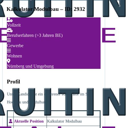
Kalkulator Modulbau – ID: 2932
Vollzeit
Berufserfahren (>3 Jahren BE)
Gewerbe
Wohnen
Nürnberg und Umgebung
Profil
Unser Kandidat ist ein erfahrener Kalkulator im SF-
Hochbau und Modulbau.
Aktuelle Position
Kalkulator Modulbau