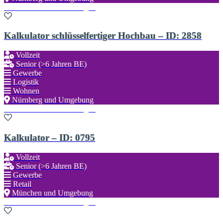
Zu den Favoriten hinzufügen
Kalkulator schlüsselfertiger Hochbau – ID: 2858
Vollzeit
Senior (>6 Jahren BE)
Gewerbe
Logistik
Wohnen
Nürnberg und Umgebung
Zu den Favoriten hinzufügen
Kalkulator – ID: 0795
Vollzeit
Senior (>6 Jahren BE)
Gewerbe
Retail
München und Umgebung
Zu den Favoriten hinzufügen