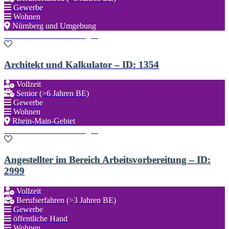
Gewerbe
Wohnen
Nürnberg und Umgebung
Zu den Favoriten hinzufügen
Architekt und Kalkulator – ID: 1354
Vollzeit
Senior (>6 Jahren BE)
Gewerbe
Wohnen
Rhein-Main-Gebiet
Zu den Favoriten hinzufügen
Angestellter im Bereich Arbeitsvorbereitung – ID:
2999
Vollzeit
Berufserfahren (>3 Jahren BE)
Gewerbe
öffentliche Hand
Wohnen