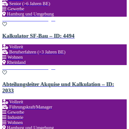
Senior (>6 Jahren BE)
Gewerbe
Hamburg und Umgebung
Zu den Favoriten hinzufügen
Kalkulator SF-Bau – ID: 4494
Vollzeit
Berufserfahren (>3 Jahren BE)
Wohnen
Rheinland
Zu den Favoriten hinzufügen
Abteilungsleiter Akquise und Kalkulation – ID:
2033
Vollzeit
Führungskraft/Manager
Gewerbe
Industrie
Wohnen
Hamburg und Umgebung