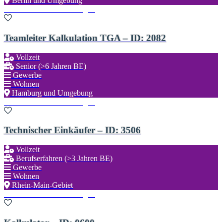
Berlin und Umgebung
Zu den Favoriten hinzufügen
Teamleiter Kalkulation TGA – ID: 2082
Vollzeit
Senior (>6 Jahren BE)
Gewerbe
Wohnen
Hamburg und Umgebung
Zu den Favoriten hinzufügen
Technischer Einkäufer – ID: 3506
Vollzeit
Berufserfahren (>3 Jahren BE)
Gewerbe
Wohnen
Rhein-Main-Gebiet
Zu den Favoriten hinzufügen