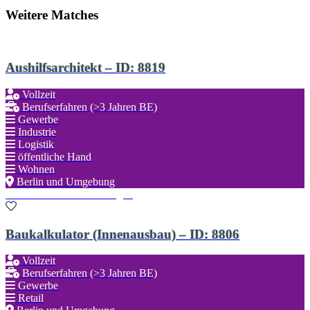
Weitere Matches
Aushilfsarchitekt – ID: 8819
Vollzeit
Berufserfahren (>3 Jahren BE)
Gewerbe
Industrie
Logistik
öffentliche Hand
Wohnen
Berlin und Umgebung
Zu den Favoriten hinzufügen
Baukalkulator (Innenausbau) – ID: 8806
Vollzeit
Berufserfahren (>3 Jahren BE)
Gewerbe
Retail