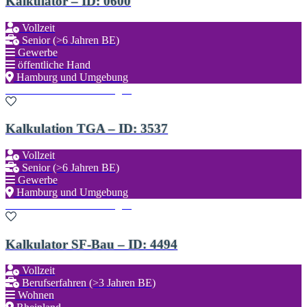
Kalkulator – ID: 0600
Vollzeit
Senior (>6 Jahren BE)
Gewerbe
öffentliche Hand
Hamburg und Umgebung
Zu den Favoriten hinzufügen
Kalkulation TGA – ID: 3537
Vollzeit
Senior (>6 Jahren BE)
Gewerbe
Hamburg und Umgebung
Zu den Favoriten hinzufügen
Kalkulator SF-Bau – ID: 4494
Vollzeit
Berufserfahren (>3 Jahren BE)
Wohnen