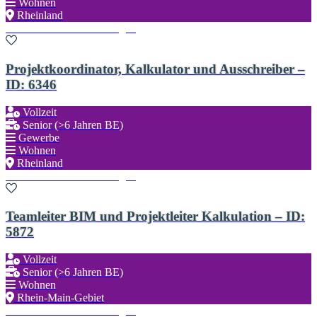
Wohnen
Rheinland
Zu den Favoriten hinzufügen
Projektkoordinator, Kalkulator und Ausschreiber –
ID: 6346
Vollzeit
Senior (>6 Jahren BE)
Gewerbe
Wohnen
Rheinland
Zu den Favoriten hinzufügen
Teamleiter BIM und Projektleiter Kalkulation – ID:
5872
Vollzeit
Senior (>6 Jahren BE)
Wohnen
Rhein-Main-Gebiet
Zu den Favoriten hinzufügen