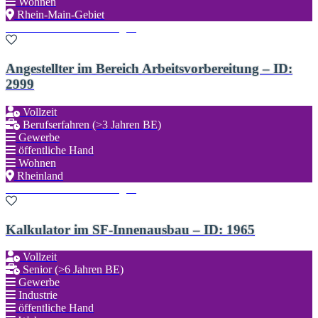
Wohnen
Rhein-Main-Gebiet
Zu den Favoriten hinzufügen
Angestellter im Bereich Arbeitsvorbereitung – ID:
2999
Vollzeit
Berufserfahren (>3 Jahren BE)
Gewerbe
öffentliche Hand
Wohnen
Rheinland
Zu den Favoriten hinzufügen
Kalkulator im SF-Innenausbau – ID: 1965
Vollzeit
Senior (>6 Jahren BE)
Gewerbe
Industrie
öffentliche Hand