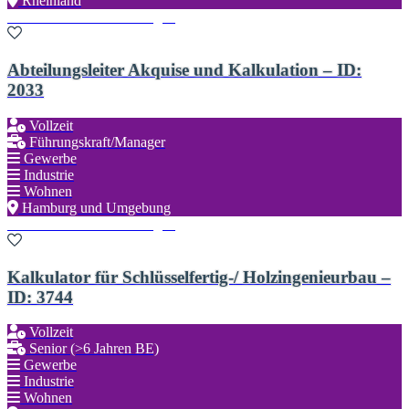
Rheinland
Zu den Favoriten hinzufügen
Abteilungsleiter Akquise und Kalkulation – ID:
2033
Vollzeit
Führungskraft/Manager
Gewerbe
Industrie
Wohnen
Hamburg und Umgebung
Zu den Favoriten hinzufügen
Kalkulator für Schlüsselfertig-/ Holzingenieurbau –
ID: 3744
Vollzeit
Senior (>6 Jahren BE)
Gewerbe
Industrie
Wohnen