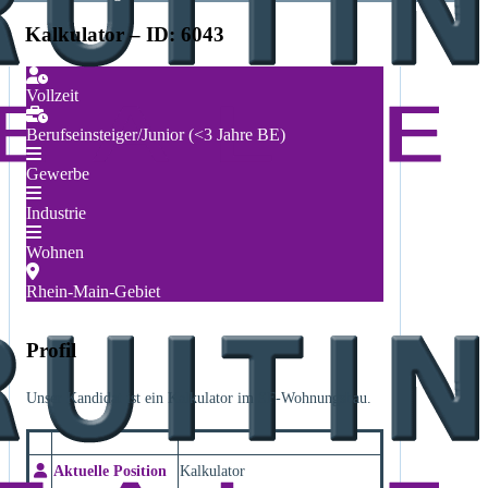
Kalkulator – ID: 6043
Vollzeit
Berufseinsteiger/Junior (<3 Jahre BE)
Gewerbe
Industrie
Wohnen
Rhein-Main-Gebiet
Profil
Unser Kandidat ist ein Kalkulator im SF-Wohnungsbau.
Aktuelle Position
Kalkulator