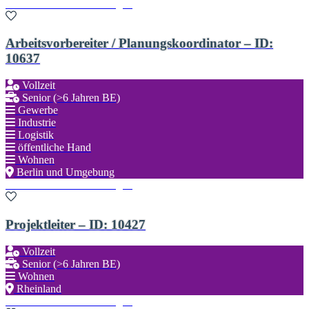
Zu den Favoriten hinzufügen
Arbeitsvorbereiter / Planungskoordinator – ID:
10637
Vollzeit
Senior (>6 Jahren BE)
Gewerbe
Industrie
Logistik
öffentliche Hand
Wohnen
Berlin und Umgebung
Zu den Favoriten hinzufügen
Projektleiter – ID: 10427
Vollzeit
Senior (>6 Jahren BE)
Wohnen
Rheinland
Zu den Favoriten hinzufügen