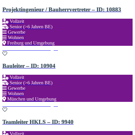
Projektingenieur / Bauherrvertreter – ID: 10883
Vollzeit
Senior (>6 Jahren BE)
Gewerbe
Wohnen
Freiburg und Umgebung
Zu den Favoriten hinzufügen
Bauleiter – ID: 10904
Vollzeit
Senior (>6 Jahren BE)
Gewerbe
Wohnen
München und Umgebung
Zu den Favoriten hinzufügen
Teamleiter HKLS – ID: 9940
Vollzeit