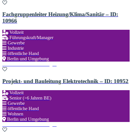
Fachgruppenleiter Heizung/Klima/Sanitär – ID:
10966
Vollzeit
Führungskraft/Manager
Gewerbe
Industrie
öffentliche Hand
Berlin und Umgebung
Zu den Favoriten hinzufügen
Projekt- und Bauleitung Elektrotechnik – ID: 10952
Vollzeit
Senior (>6 Jahren BE)
Gewerbe
öffentliche Hand
Wohnen
Berlin und Umgebung
Zu den Favoriten hinzufügen