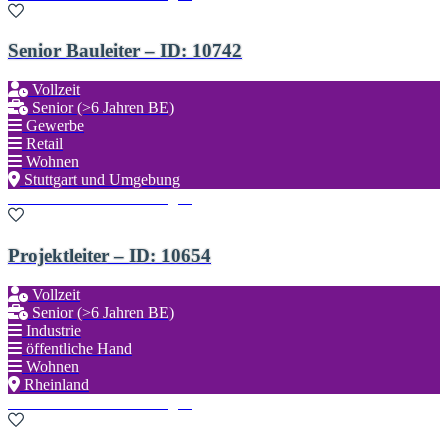
Senior Bauleiter – ID: 10742
Vollzeit
Senior (>6 Jahren BE)
Gewerbe
Retail
Wohnen
Stuttgart und Umgebung
Zu den Favoriten hinzufügen
Projektleiter – ID: 10654
Vollzeit
Senior (>6 Jahren BE)
Industrie
öffentliche Hand
Wohnen
Rheinland
Zu den Favoriten hinzufügen