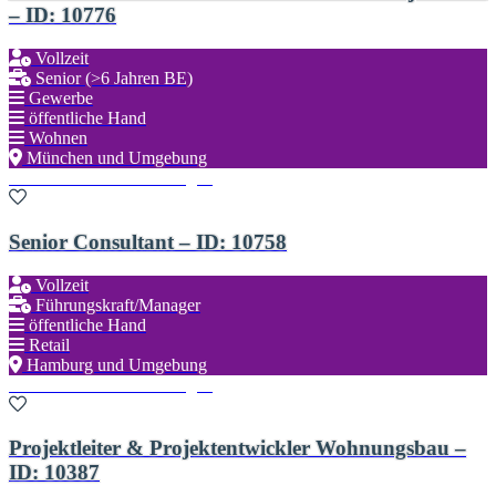
– ID: 10776
Vollzeit
Senior (>6 Jahren BE)
Gewerbe
öffentliche Hand
Wohnen
München und Umgebung
Zu den Favoriten hinzufügen
Senior Consultant – ID: 10758
Vollzeit
Führungskraft/Manager
öffentliche Hand
Retail
Hamburg und Umgebung
Zu den Favoriten hinzufügen
Projektleiter & Projektentwickler Wohnungsbau –
ID: 10387