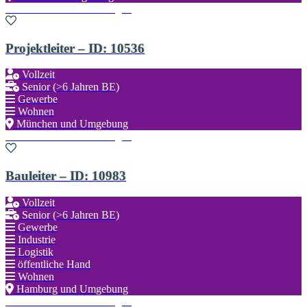
Zu den Favoriten hinzufügen
Projektleiter – ID: 10536
Vollzeit
Senior (>6 Jahren BE)
Gewerbe
Wohnen
München und Umgebung
Zu den Favoriten hinzufügen
Bauleiter – ID: 10983
Vollzeit
Senior (>6 Jahren BE)
Gewerbe
Industrie
Logistik
öffentliche Hand
Wohnen
Hamburg und Umgebung
Zu den Favoriten hinzufügen