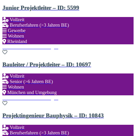
Junior Projektleiter – ID: 5599
Vollzeit
Berufserfahren (>3 Jahren BE)
Gewerbe
Wohnen
Rheinland
Zu den Favoriten hinzufügen
Bauleiter / Projektleiter – ID: 10697
Vollzeit
Senior (>6 Jahren BE)
Wohnen
München und Umgebung
Zu den Favoriten hinzufügen
Projektingenieur Bauphysik – ID: 10843
Vollzeit
Berufserfahren (>3 Jahren BE)