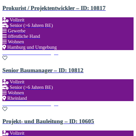
Prokurist / Projektentwickler – ID: 10817
Vollzeit
Senior (>6 Jahren BE)
Gewerbe
öffentliche Hand
Wohnen
Hamburg und Umgebung
Zu den Favoriten hinzufügen
Senior Baumanager – ID: 10812
Vollzeit
Senior (>6 Jahren BE)
Wohnen
Rheinland
Zu den Favoriten hinzufügen
Projekt- und Bauleitung – ID: 10605
Vollzeit