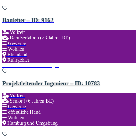
Zu den Favoriten hinzufügen
Bauleiter – ID: 9162
Vollzeit
Berufserfahren (>3 Jahren BE)
Gewerbe
Wohnen
Rheinland
Ruhrgebiet
Zu den Favoriten hinzufügen
Projektleitender Ingenieur – ID: 10783
Vollzeit
Senior (>6 Jahren BE)
Gewerbe
öffentliche Hand
Wohnen
Hamburg und Umgebung
Zu den Favoriten hinzufügen