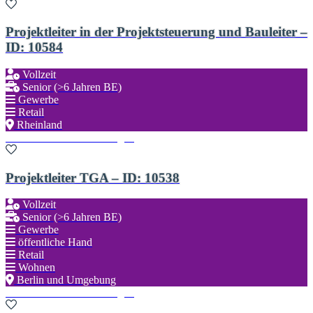
Projektleiter in der Projektsteuerung und Bauleiter –
ID: 10584
Vollzeit
Senior (>6 Jahren BE)
Gewerbe
Retail
Rheinland
Zu den Favoriten hinzufügen
Projektleiter TGA – ID: 10538
Vollzeit
Senior (>6 Jahren BE)
Gewerbe
öffentliche Hand
Retail
Wohnen
Berlin und Umgebung
Zu den Favoriten hinzufügen