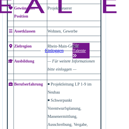
Gewünschte
Projektsteuerer
Position
Assetklassen
Wohnen, Gewerbe
Für
Zielregion
Rhein-Main-Gebiet
Einloggen
Talente
Ausbildung
— Für weitere Informationen
bitte einloggen —
Berufserfahrung
◾ Projektleitung LP 1-9 im
Neubau
◾ Schwerpunkt
Vorentwurfsplanung,
Massenermittlung,
Ausschreibung, Vergabe,