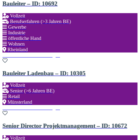
Bauleiter – ID: 10692
Vollzeit
Berufserfahren (>3 Jahren BE)
Gewerbe
Industrie
öffentliche Hand
Wohnen
Rheinland
Zu den Favoriten hinzufügen
Bauleiter Ladenbau – ID: 10305
Vollzeit
Senior (>6 Jahren BE)
Retail
Münsterland
Zu den Favoriten hinzufügen
Senior Director Projektmanagement – ID: 10672
Vollzeit