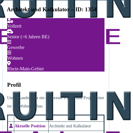
Architekt und Kalkulator – ID: 1354
Vollzeit
Senior (>6 Jahren BE)
Gewerbe
Wohnen
Rhein-Main-Gebiet
Profil
Unser Kandidat ist ein erfahrener Planer und Projektleiter
im SF-Wohnungsbau.
Aktuelle Position
Architekt und Kalkulator