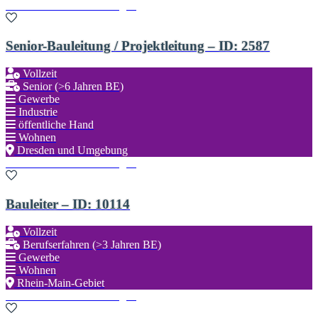
Zu den Favoriten hinzufügen
Senior-Bauleitung / Projektleitung – ID: 2587
Vollzeit
Senior (>6 Jahren BE)
Gewerbe
Industrie
öffentliche Hand
Wohnen
Dresden und Umgebung
Zu den Favoriten hinzufügen
Bauleiter – ID: 10114
Vollzeit
Berufserfahren (>3 Jahren BE)
Gewerbe
Wohnen
Rhein-Main-Gebiet
Zu den Favoriten hinzufügen