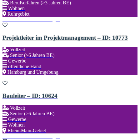
Berufserfahren (>3 Jahren BE)
Wohnen
Ruhrgebiet
Zu den Favoriten hinzufügen
Projektleiter im Projektmanagement – ID: 10773
Vollzeit
Senior (>6 Jahren BE)
Gewerbe
öffentliche Hand
Hamburg und Umgebung
Zu den Favoriten hinzufügen
Bauleiter – ID: 10624
Vollzeit
Senior (>6 Jahren BE)
Gewerbe
Wohnen
Rhein-Main-Gebiet
Zu den Favoriten hinzufügen