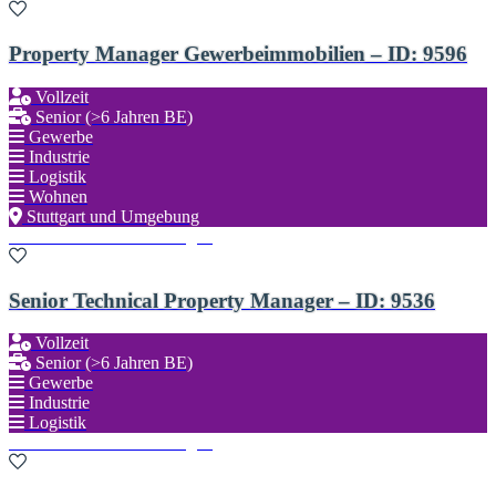
Property Manager Gewerbeimmobilien – ID: 9596
Vollzeit
Senior (>6 Jahren BE)
Gewerbe
Industrie
Logistik
Wohnen
Stuttgart und Umgebung
Zu den Favoriten hinzufügen
Senior Technical Property Manager – ID: 9536
Vollzeit
Senior (>6 Jahren BE)
Gewerbe
Industrie
Logistik
Zu den Favoriten hinzufügen