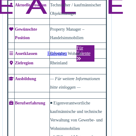
Aktuelle Position
Technischer / kaufmännischer
Objektmanager
Gewünschte
Property Manager –
Position
Handelsimmobilien
Für
Einloggen
Talente
Assetklassen
Gewerbe, Wohnen
Zielregion
Rheinland
Ausbildung
— Für weitere Informationen
bitte einloggen —
Berufserfahrung
◾ Eigenverantwortliche
kaufmännische und technische
Verwaltung von Gewerbe- und
Wohnimmobilien