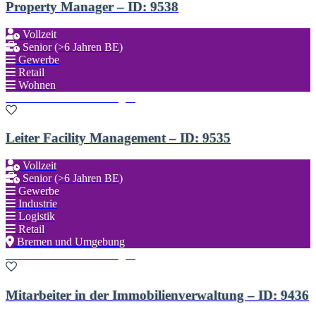
Property Manager – ID: 9538
Vollzeit
Senior (>6 Jahren BE)
Gewerbe
Retail
Wohnen
Zu den Favoriten hinzufügen
Leiter Facility Management – ID: 9535
Vollzeit
Senior (>6 Jahren BE)
Gewerbe
Industrie
Logistik
Retail
Bremen und Umgebung
Zu den Favoriten hinzufügen
Mitarbeiter in der Immobilienverwaltung – ID: 9436