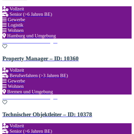
Vollzeit
Senior (>6 Jahren BE)
Gewerbe
Logistik
Wohnen
Hamburg und Umgebung
Zu den Favoriten hinzufügen
Property Manager – ID: 10360
Vollzeit
Berufserfahren (>3 Jahren BE)
Gewerbe
Wohnen
Bremen und Umgebung
Zu den Favoriten hinzufügen
Technischer Objektleiter – ID: 10378
Vollzeit
Senior (>6 Jahren BE)