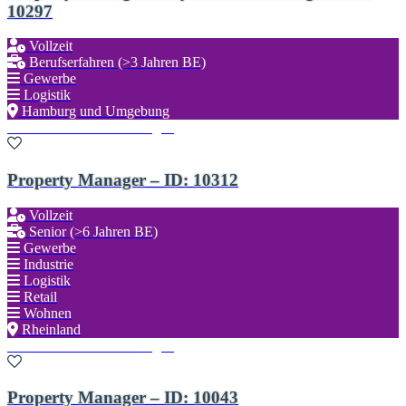
10297
Vollzeit
Berufserfahren (>3 Jahren BE)
Gewerbe
Logistik
Hamburg und Umgebung
Zu den Favoriten hinzufügen
Property Manager – ID: 10312
Vollzeit
Senior (>6 Jahren BE)
Gewerbe
Industrie
Logistik
Retail
Wohnen
Rheinland
Zu den Favoriten hinzufügen
Property Manager – ID: 10043