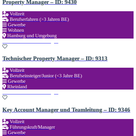
Property Manager – ID: 9430
Vollzeit
Berufserfahren (>3 Jahren BE)
Gewerbe
Wohnen
Hamburg und Umgebung
Zu den Favoriten hinzufügen
Technischer Property Manager – ID: 9313
Vollzeit
Berufseinsteiger/Junior (<3 Jahre BE)
Gewerbe
Rheinland
Zu den Favoriten hinzufügen
Key Account Manager und Teamleitung – ID: 9346
Vollzeit
Führungskraft/Manager
Gewerbe