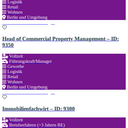
Logistik
Retail
Wohnen
Berlin und Umgebung
Zu den Favoriten hinzufügen
Head of Commercial Property Management – ID:
9350
Vollzeit
Führungskraft/Manager
Gewerbe
Logistik
Retail
Wohnen
Berlin und Umgebung
Zu den Favoriten hinzufügen
Immobilienfachwirt – ID: 9300
Vollzeit
Berufserfahren (>3 Jahren BE)