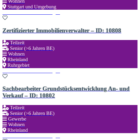
Wohnen
Stuttgart und Umgebung
Zu den Favoriten hinzufügen
Zertifizierter Immobilienverwalter – ID: 10808
Teilzeit
Senior (>6 Jahren BE)
Wohnen
Rheinland
Ruhrgebiet
Zu den Favoriten hinzufügen
Sachbearbeiter Grundstücksentwicklung An- und
Verkauf – ID: 10802
Teilzeit
Senior (>6 Jahren BE)
Gewerbe
Wohnen
Rheinland
Zu den Favoriten hinzufügen