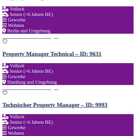
Vollzeit
Senior (>6 Jahren BE)
Gewerbe
Wohnen
Berlin und Umgebung
Zu den Favoriten hinzufügen
Property Manager Technical – ID: 9631
Vollzeit
Senior (>6 Jahren BE)
Gewerbe
Hamburg und Umgebung
Zu den Favoriten hinzufügen
Technischer Property Manager – ID: 9993
Vollzeit
Senior (>6 Jahren BE)
Gewerbe
Wohnen