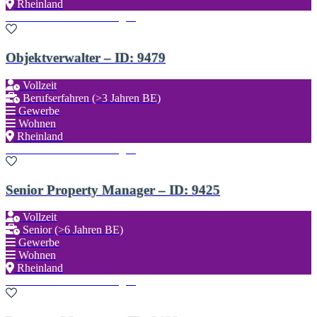
Rheinland
Zu den Favoriten hinzufügen
Objektverwalter – ID: 9479
Vollzeit
Berufserfahren (>3 Jahren BE)
Gewerbe
Wohnen
Rheinland
Zu den Favoriten hinzufügen
Senior Property Manager – ID: 9425
Vollzeit
Senior (>6 Jahren BE)
Gewerbe
Wohnen
Rheinland
Zu den Favoriten hinzufügen