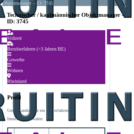
Objektmanager – ID: 3745
Technischer / kaufmännischer Objektmanager –
ID: 3745
Vollzeit
Berufserfahren (>3 Jahren BE)
Gewerbe
Wohnen
Rheinland
Profil
Unser Kandidat ist ein sehr erfahrener
Immobilienverwalter.