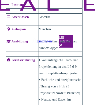
Position
Assetklassen
Gewerbe
Zielregion
München
Für
Einloggen
Talente
Ausbildung
— Für weitere Informationen
bitte einloggen —
Berufserfahrung
◾ Vollumfängliche Team- und
Projektleitung in den LP 6-9
von Komplettausbauprojekten
◾ Fachliche und disziplinarische
Führung von 9 FTE (3
Projektleiter sowie 6 Bauleiter)
◾ Neubau und Bauen im