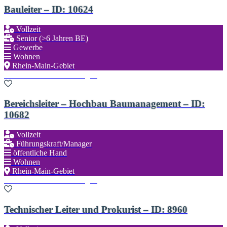
Bauleiter – ID: 10624
Vollzeit
Senior (>6 Jahren BE)
Gewerbe
Wohnen
Rhein-Main-Gebiet
Zu den Favoriten hinzufügen
Bereichsleiter – Hochbau Baumanagement – ID:
10682
Vollzeit
Führungskraft/Manager
öffentliche Hand
Wohnen
Rhein-Main-Gebiet
Zu den Favoriten hinzufügen
Technischer Leiter und Prokurist – ID: 8960