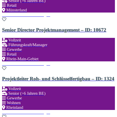
Senior (>6 Jahren BE)
Retail
Münsterland
Zu den Favoriten hinzufügen
Senior Director Projektmanagement – ID: 10672
Vollzeit
Führungskraft/Manager
Gewerbe
Retail
Rhein-Main-Gebiet
Zu den Favoriten hinzufügen
Projektleiter Roh- und Schlüsselfertigbau – ID: 1324
Vollzeit
Senior (>6 Jahren BE)
Gewerbe
Wohnen
Rheinland
Zu den Favoriten hinzufügen