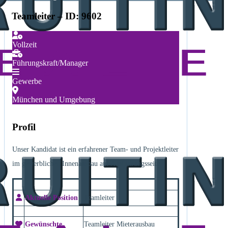
Teamleiter – ID: 9602
Vollzeit
Führungskraft/Manager
Gewerbe
München und Umgebung
Profil
Unser Kandidat ist ein erfahrener Team- und Projektleiter
im gewerblichen Innenausbau auf Ausführungsseite.
Aktuelle Position
Teamleiter
Gewünschte
Teamleiter Mieterausbau