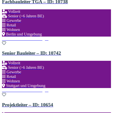
Fachbauleiter TGA – ID: 10738
Vollzeit
Senior (>6 Jahren BE)
Gewerbe
Retail
Wohnen
Berlin und Umgebung
Zu den Favoriten hinzufügen
Senior Bauleiter – ID: 10742
Vollzeit
Senior (>6 Jahren BE)
Gewerbe
Retail
Wohnen
Stuttgart und Umgebung
Zu den Favoriten hinzufügen
Projektleiter – ID: 10654