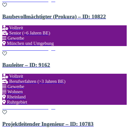
Baubevollmächtigter (Prokura) – ID: 10822
Vollzeit
Senior (>6 Jahren BE)
Gewerbe
München und Umgebung
Zu den Favoriten hinzufügen
Bauleiter – ID: 9162
Vollzeit
Berufserfahren (>3 Jahren BE)
Gewerbe
Wohnen
Rheinland
Ruhrgebiet
Zu den Favoriten hinzufügen
Projektleitender Ingenieur – ID: 10783