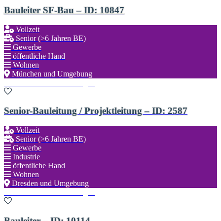
Bauleiter SF-Bau – ID: 10847
Vollzeit
Senior (>6 Jahren BE)
Gewerbe
öffentliche Hand
Wohnen
München und Umgebung
Zu den Favoriten hinzufügen
Senior-Bauleitung / Projektleitung – ID: 2587
Vollzeit
Senior (>6 Jahren BE)
Gewerbe
Industrie
öffentliche Hand
Wohnen
Dresden und Umgebung
Zu den Favoriten hinzufügen
Bauleiter – ID: 10114