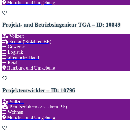
München und Umgebung
Zu den Favoriten hinzufügen
Projekt- und Betriebsingenieur TGA – ID: 10849
Vollzeit
Senior (>6 Jahren BE)
Gewerbe
Logistik
öffentliche Hand
Retail
Hamburg und Umgebung
Zu den Favoriten hinzufügen
Projektentwickler – ID: 10796
Vollzeit
Berufserfahren (>3 Jahren BE)
Wohnen
München und Umgebung
Zu den Favoriten hinzufügen