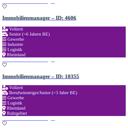
Zu den Favoriten hinzufügen
Immobilienmanager – ID: 4606
Vollzeit
Senior (>6 Jahren BE)
Gewerbe
Industrie
Logistik
Rheinland
Zu den Favoriten hinzufügen
Immobilienmanager – ID: 10355
Vollzeit
Berufseinsteiger/Junior (<3 Jahre BE)
Gewerbe
Logistik
Rheinland
Ruhrgebiet
Zu den Favoriten hinzufügen