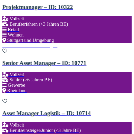
Projektmanager – ID: 10322
Vollzeit
Berufserfahren (>3 Jahren BE)
Retail
Wohnen
Stuttgart und Umgebung
Zu den Favoriten hinzufügen
Senior Asset Manager – ID: 10771
Vollzeit
Senior (>6 Jahren BE)
Gewerbe
Rheinland
Zu den Favoriten hinzufügen
Asset Manager Logistik – ID: 10714
Vollzeit
Berufseinsteiger/Junior (<3 Jahre BE)