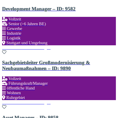
Development Manager – ID: 9582
Vollzeit
Senior (>6 Jahren BE)
Gewerbe
Industrie
Logistik
Stuttgart und Umgebung
Zu den Favoriten hinzufügen
Sachgebietsleiter Großmodernisierung &
Neubaumaßnahmen – ID: 9890
Vollzeit
Führungskraft/Manager
öffentliche Hand
Wohnen
Ruhrgebiet
Zu den Favoriten hinzufügen
Asset Manager – ID: 9858