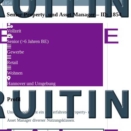
1854
Senior Property- und Asset Manager – ID: 1854
Vollzeit
Senior (>6 Jahren BE)
Gewerbe
Retail
Wohnen
Hannover und Umgebung
Profil
Unser Kandidat ist ein sehr erfahrener Property- und
Asset Manager diverser Nutzungsklassen.