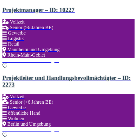
Projektmanager – ID: 10227
Vollzeit
Senior (>6 Jahren BE)
Gewerbe
Logistik
Retail
Mannheim und Umgebung
Rhein-Main-Gebiet
Zu den Favoriten hinzufügen
Projektleiter und Handlungsbevollmächtigter – ID:
2273
Vollzeit
Senior (>6 Jahren BE)
Gewerbe
öffentliche Hand
Wohnen
Berlin und Umgebung
Zu den Favoriten hinzufügen