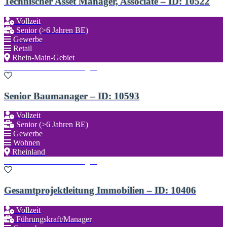
Technischer Asset Manager, Associate – ID: 10522
Vollzeit
Senior (>6 Jahren BE)
Gewerbe
Retail
Rhein-Main-Gebiet
Zu den Favoriten hinzufügen
Senior Baumanager – ID: 10593
Vollzeit
Senior (>6 Jahren BE)
Gewerbe
Wohnen
Rheinland
Zu den Favoriten hinzufügen
Gesamtprojektleitung Immobilien – ID: 10406
Vollzeit
Führungskraft/Manager