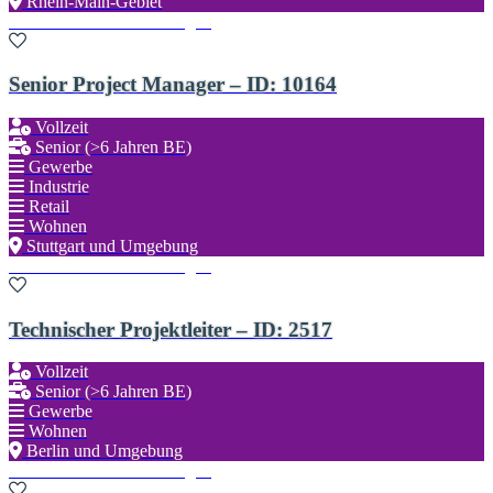
Rhein-Main-Gebiet
Zu den Favoriten hinzufügen
Senior Project Manager – ID: 10164
Vollzeit
Senior (>6 Jahren BE)
Gewerbe
Industrie
Retail
Wohnen
Stuttgart und Umgebung
Zu den Favoriten hinzufügen
Technischer Projektleiter – ID: 2517
Vollzeit
Senior (>6 Jahren BE)
Gewerbe
Wohnen
Berlin und Umgebung
Zu den Favoriten hinzufügen