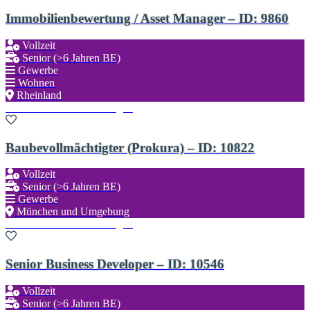
Immobilienbewertung / Asset Manager – ID: 9860
Vollzeit
Senior (>6 Jahren BE)
Gewerbe
Wohnen
Rheinland
Zu den Favoriten hinzufügen
Baubevollmächtigter (Prokura) – ID: 10822
Vollzeit
Senior (>6 Jahren BE)
Gewerbe
München und Umgebung
Zu den Favoriten hinzufügen
Senior Business Developer – ID: 10546
Vollzeit
Senior (>6 Jahren BE)