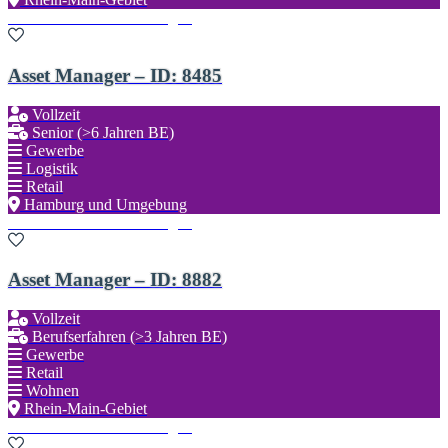
Zu den Favoriten hinzufügen
Asset Manager – ID: 8485
Vollzeit
Senior (>6 Jahren BE)
Gewerbe
Logistik
Retail
Hamburg und Umgebung
Zu den Favoriten hinzufügen
Asset Manager – ID: 8882
Vollzeit
Berufserfahren (>3 Jahren BE)
Gewerbe
Retail
Wohnen
Rhein-Main-Gebiet
Zu den Favoriten hinzufügen