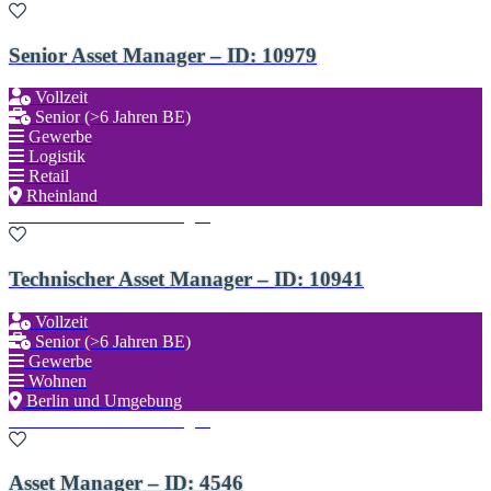
Senior Asset Manager – ID: 10979
Vollzeit
Senior (>6 Jahren BE)
Gewerbe
Logistik
Retail
Rheinland
Zu den Favoriten hinzufügen
Technischer Asset Manager – ID: 10941
Vollzeit
Senior (>6 Jahren BE)
Gewerbe
Wohnen
Berlin und Umgebung
Zu den Favoriten hinzufügen
Asset Manager – ID: 4546