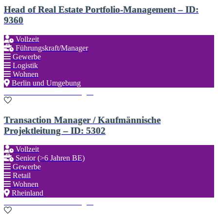
Head of Real Estate Portfolio-Management – ID:
9360
Vollzeit
Führungskraft/Manager
Gewerbe
Logistik
Wohnen
Berlin und Umgebung
Zu den Favoriten hinzufügen
Transaction Manager / Kaufmännische
Projektleitung – ID: 5302
Vollzeit
Senior (>6 Jahren BE)
Gewerbe
Retail
Wohnen
Rheinland
Zu den Favoriten hinzufügen