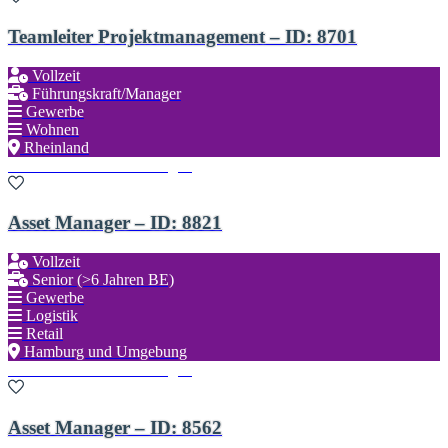
Teamleiter Projektmanagement – ID: 8701
Vollzeit
Führungskraft/Manager
Gewerbe
Wohnen
Rheinland
Zu den Favoriten hinzufügen
Asset Manager – ID: 8821
Vollzeit
Senior (>6 Jahren BE)
Gewerbe
Logistik
Retail
Hamburg und Umgebung
Zu den Favoriten hinzufügen
Asset Manager – ID: 8562