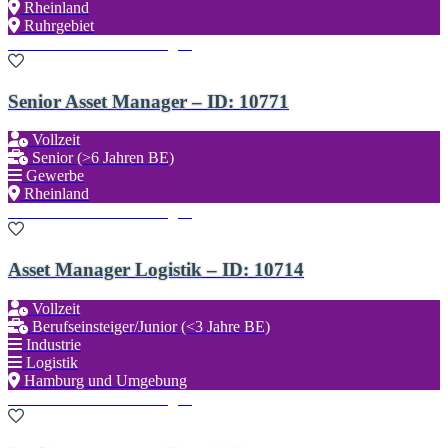
Rheinland
Ruhrgebiet
Zu den Favoriten hinzufügen
Senior Asset Manager – ID: 10771
Vollzeit
Senior (>6 Jahren BE)
Gewerbe
Rheinland
Zu den Favoriten hinzufügen
Asset Manager Logistik – ID: 10714
Vollzeit
Berufseinsteiger/Junior (<3 Jahre BE)
Industrie
Logistik
Hamburg und Umgebung
Zu den Favoriten hinzufügen