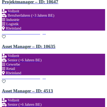
Projektmanager – ID: 10647
Vollzeit
Berufserfahren (>3 Jahren BE)
Industrie
Logistik
Rheinland
Zu den Favoriten hinzufügen
Asset Manager – ID: 10635
Vollzeit
Senior (>6 Jahren BE)
Gewerbe
Retail
Rheinland
Zu den Favoriten hinzufügen
Asset Manager – ID: 4513
Vollzeit
Senior (>6 Jahren BE)