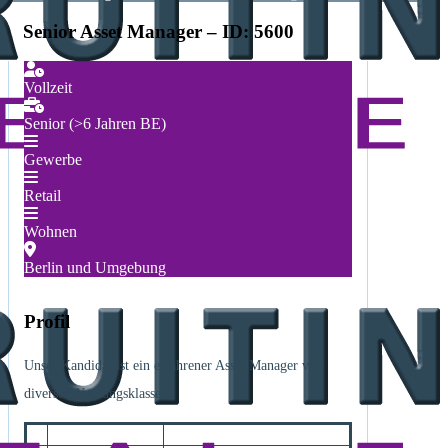
Senior Asset Manager – ID: 5600
Vollzeit
Senior (>6 Jahren BE)
Gewerbe
Retail
Wohnen
Berlin und Umgebung
Profil
Unser Kandidat ist ein erfahrener Asset Manager von
diversen Nutzungsklassen.