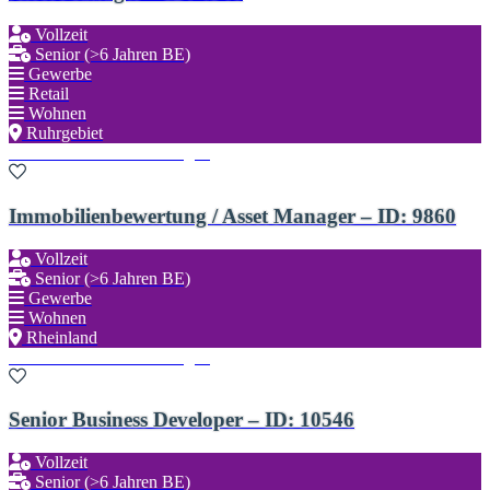
Vollzeit
Senior (>6 Jahren BE)
Gewerbe
Retail
Wohnen
Ruhrgebiet
Zu den Favoriten hinzufügen
Immobilienbewertung / Asset Manager – ID: 9860
Vollzeit
Senior (>6 Jahren BE)
Gewerbe
Wohnen
Rheinland
Zu den Favoriten hinzufügen
Senior Business Developer – ID: 10546
Vollzeit
Senior (>6 Jahren BE)