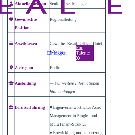
Aktuelle Position
Senior Asset Manager
Gewünschte
Regionalleitung
Position
Assetklassen
Gewerbe, Retail, Office, Hotel,
Für
Wohnen
Einloggen
Talente
Zielregion
Berlin
Ausbildung
— Für weitere Informationen
bitte einloggen —
Berufserfahrung
◾ Eigenverantwortliches Asset
Management in Single- und
MultiTenant-Struktur
◾ Entwicklung und Umsetzung