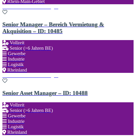
Rhein-Main-Gebiet
Zu den Favoriten hinzufügen
Senior Manager – Bereich Vermietung &
Akquisition – ID: 10485
Vollzeit
Senior (>6 Jahren BE)
Gewerbe
Industrie
Logistik
Rheinland
Zu den Favoriten hinzufügen
Senior Asset Manager – ID: 10488
Vollzeit
Senior (>6 Jahren BE)
Gewerbe
Industrie
Logistik
Rheinland