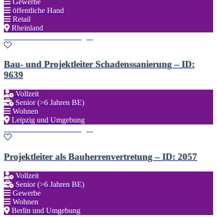
Gewerbe
öffentliche Hand
Retail
Rheinland
Zu den Favoriten hinzufügen
Bau- und Projektleiter Schadenssanierung – ID:
9639
Vollzeit
Senior (>6 Jahren BE)
Wohnen
Leipzig und Umgebung
Zu den Favoriten hinzufügen
Projektleiter als Bauherrenvertretung – ID: 2057
Vollzeit
Senior (>6 Jahren BE)
Gewerbe
Wohnen
Berlin und Umgebung