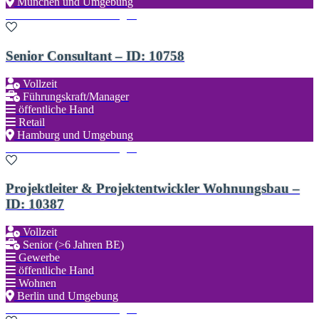
München und Umgebung
Zu den Favoriten hinzufügen
Senior Consultant – ID: 10758
Vollzeit
Führungskraft/Manager
öffentliche Hand
Retail
Hamburg und Umgebung
Zu den Favoriten hinzufügen
Projektleiter & Projektentwickler Wohnungsbau –
ID: 10387
Vollzeit
Senior (>6 Jahren BE)
Gewerbe
öffentliche Hand
Wohnen
Berlin und Umgebung
Zu den Favoriten hinzufügen