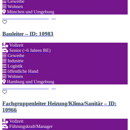
Gewerbe
Wohnen
München und Umgebung
Zu den Favoriten hinzufügen
Bauleiter – ID: 10983
Vollzeit
Senior (>6 Jahren BE)
Gewerbe
Industrie
Logistik
öffentliche Hand
Wohnen
Hamburg und Umgebung
Zu den Favoriten hinzufügen
Fachgruppenleiter Heizung/Klima/Sanitär – ID:
10966
Vollzeit
Führungskraft/Manager