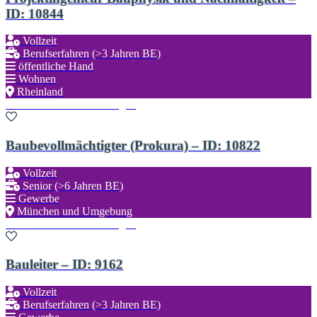
ID: 10844
Vollzeit
Berufserfahren (>3 Jahren BE)
öffentliche Hand
Wohnen
Rheinland
Zu den Favoriten hinzufügen
Baubevollmächtigter (Prokura) – ID: 10822
Vollzeit
Senior (>6 Jahren BE)
Gewerbe
München und Umgebung
Zu den Favoriten hinzufügen
Bauleiter – ID: 9162
Vollzeit
Berufserfahren (>3 Jahren BE)