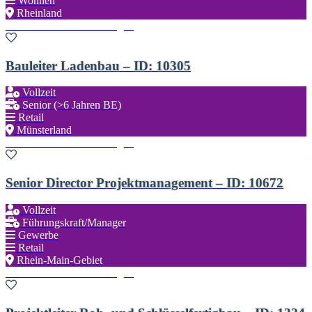
Wohnen
Rheinland
Zu den Favoriten hinzufügen
Bauleiter Ladenbau – ID: 10305
Vollzeit
Senior (>6 Jahren BE)
Retail
Münsterland
Zu den Favoriten hinzufügen
Senior Director Projektmanagement – ID: 10672
Vollzeit
Führungskraft/Manager
Gewerbe
Retail
Rhein-Main-Gebiet
Zu den Favoriten hinzufügen