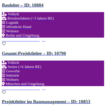
Bauleiter – ID: 10884
Vollzeit
Berufserfahren (>3 Jahren BE)
Logistik
öffentliche Hand
Wohnen
Berlin und Umgebung
Zu den Favoriten hinzufügen
Gesamt-Projektleiter – ID: 10790
Vollzeit
Senior (>6 Jahren BE)
Gewerbe
Industrie
Wohnen
München und Umgebung
Zu den Favoriten hinzufügen
Projektleiter im Baumanagement – ID: 10853