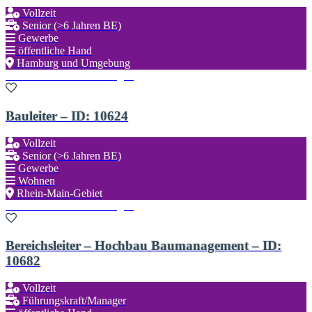
Vollzeit
Senior (>6 Jahren BE)
Gewerbe
öffentliche Hand
Hamburg und Umgebung
Zu den Favoriten hinzufügen
Bauleiter – ID: 10624
Vollzeit
Senior (>6 Jahren BE)
Gewerbe
Wohnen
Rhein-Main-Gebiet
Zu den Favoriten hinzufügen
Bereichsleiter – Hochbau Baumanagement – ID:
10682
Vollzeit
Führungskraft/Manager