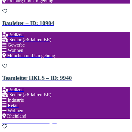
Freiburg und Umgebung
Zu den Favoriten hinzufügen
Bauleiter – ID: 10904
Vollzeit
Senior (>6 Jahren BE)
Gewerbe
Wohnen
München und Umgebung
Zu den Favoriten hinzufügen
Teamleiter HKLS – ID: 9940
Vollzeit
Senior (>6 Jahren BE)
Industrie
Retail
Wohnen
Rheinland
Zu den Favoriten hinzufügen