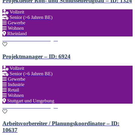
Projektleiter Roh- und Schlüsselfertigbau – ID: 1324
Vollzeit
Senior (>6 Jahren BE)
Gewerbe
Wohnen
Rheinland
Zu den Favoriten hinzufügen
Projektmanager – ID: 6924
Vollzeit
Senior (>6 Jahren BE)
Gewerbe
Industrie
Retail
Wohnen
Stuttgart und Umgebung
Zu den Favoriten hinzufügen
Arbeitsvorbereiter / Planungskoordinator – ID:
10637