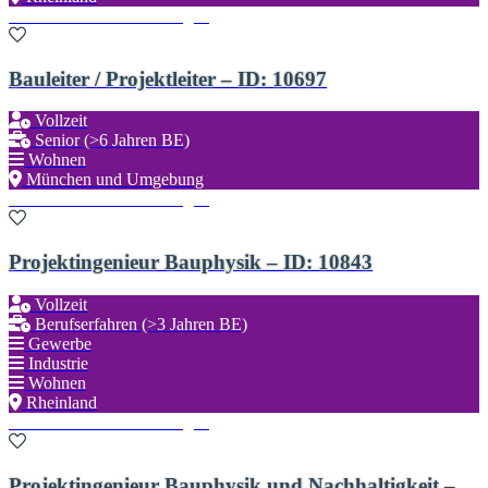
Zu den Favoriten hinzufügen
Bauleiter / Projektleiter – ID: 10697
Vollzeit
Senior (>6 Jahren BE)
Wohnen
München und Umgebung
Zu den Favoriten hinzufügen
Projektingenieur Bauphysik – ID: 10843
Vollzeit
Berufserfahren (>3 Jahren BE)
Gewerbe
Industrie
Wohnen
Rheinland
Zu den Favoriten hinzufügen
Projektingenieur Bauphysik und Nachhaltigkeit –