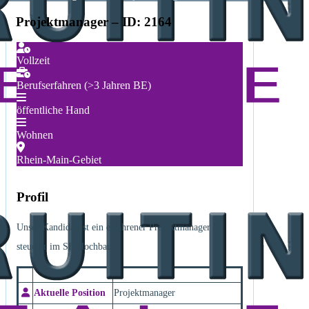
Projektmanager – ID: 2164
Vollzeit
Berufserfahren (>3 Jahren BE)
öffentliche Hand
Wohnen
Rhein-Main-Gebiet
Profil
Unser Kandidat ist ein erfahrener Projektmanager /-
steuerer im SF-Hochbau.
Aktuelle Position
Projektmanager