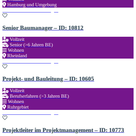
Hamburg und Umgebung
Zu den Favoriten hinzufügen
Senior Baumanager – ID: 10812
Vollzeit
Senior (>6 Jahren BE)
Wohnen
Rheinland
Zu den Favoriten hinzufügen
Projekt- und Bauleitung – ID: 10605
Vollzeit
Berufserfahren (>3 Jahren BE)
Wohnen
Ruhrgebiet
Zu den Favoriten hinzufügen
Projektleiter im Projektmanagement – ID: 10773