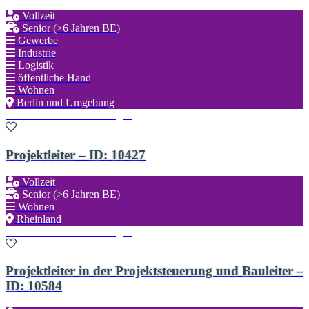
Vollzeit
Senior (>6 Jahren BE)
Gewerbe
Industrie
Logistik
öffentliche Hand
Wohnen
Berlin und Umgebung
Zu den Favoriten hinzufügen
Projektleiter – ID: 10427
Vollzeit
Senior (>6 Jahren BE)
Wohnen
Rheinland
Zu den Favoriten hinzufügen
Projektleiter in der Projektsteuerung und Bauleiter –
ID: 10584