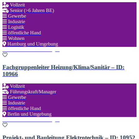
Vollzeit
Senior (>6 Jahren BE)
Gewerbe
Industrie
Logistik
öffentliche Hand
Wohnen
Hamburg und Umgebung
Zu den Favoriten hinzufügen
Fachgruppenleiter Heizung/Klima/Sanitär – ID:
10966
Vollzeit
Führungskraft/Manager
Gewerbe
Industrie
öffentliche Hand
Berlin und Umgebung
Zu den Favoriten hinzufügen
Projekt- und Bauleitung Elektrotechnik – ID: 10952