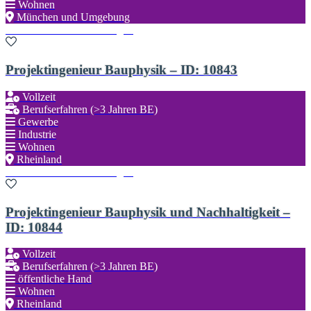
Wohnen
München und Umgebung
Zu den Favoriten hinzufügen
Projektingenieur Bauphysik – ID: 10843
Vollzeit
Berufserfahren (>3 Jahren BE)
Gewerbe
Industrie
Wohnen
Rheinland
Zu den Favoriten hinzufügen
Projektingenieur Bauphysik und Nachhaltigkeit –
ID: 10844
Vollzeit
Berufserfahren (>3 Jahren BE)
öffentliche Hand
Wohnen
Rheinland