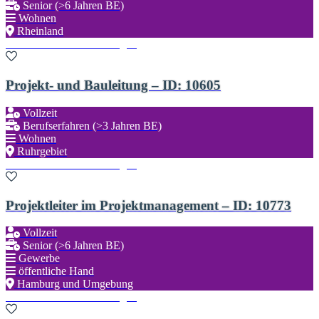
Senior (>6 Jahren BE)
Wohnen
Rheinland
Zu den Favoriten hinzufügen
Projekt- und Bauleitung – ID: 10605
Vollzeit
Berufserfahren (>3 Jahren BE)
Wohnen
Ruhrgebiet
Zu den Favoriten hinzufügen
Projektleiter im Projektmanagement – ID: 10773
Vollzeit
Senior (>6 Jahren BE)
Gewerbe
öffentliche Hand
Hamburg und Umgebung
Zu den Favoriten hinzufügen