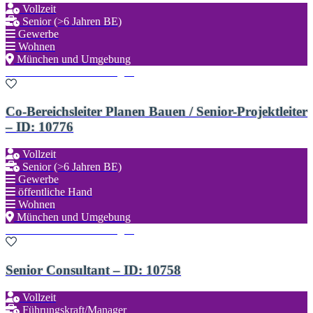
Vollzeit
Senior (>6 Jahren BE)
Gewerbe
Wohnen
München und Umgebung
Zu den Favoriten hinzufügen
Co-Bereichsleiter Planen Bauen / Senior-Projektleiter
– ID: 10776
Vollzeit
Senior (>6 Jahren BE)
Gewerbe
öffentliche Hand
Wohnen
München und Umgebung
Zu den Favoriten hinzufügen
Senior Consultant – ID: 10758
Vollzeit
Führungskraft/Manager