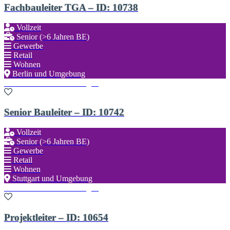
Fachbauleiter TGA – ID: 10738
Vollzeit
Senior (>6 Jahren BE)
Gewerbe
Retail
Wohnen
Berlin und Umgebung
Zu den Favoriten hinzufügen
Senior Bauleiter – ID: 10742
Vollzeit
Senior (>6 Jahren BE)
Gewerbe
Retail
Wohnen
Stuttgart und Umgebung
Zu den Favoriten hinzufügen
Projektleiter – ID: 10654