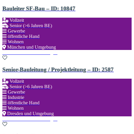
Bauleiter SF-Bau – ID: 10847
Vollzeit
Senior (>6 Jahren BE)
Gewerbe
öffentliche Hand
Wohnen
München und Umgebung
Zu den Favoriten hinzufügen
Senior-Bauleitung / Projektleitung – ID: 2587
Vollzeit
Senior (>6 Jahren BE)
Gewerbe
Industrie
öffentliche Hand
Wohnen
Dresden und Umgebung
Zu den Favoriten hinzufügen