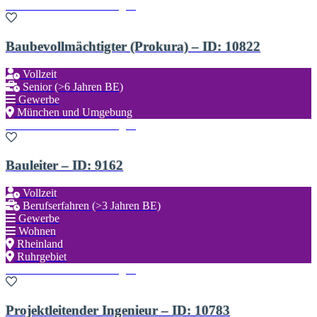
Zu den Favoriten hinzufügen
Baubevollmächtigter (Prokura) – ID: 10822
Vollzeit
Senior (>6 Jahren BE)
Gewerbe
München und Umgebung
Zu den Favoriten hinzufügen
Bauleiter – ID: 9162
Vollzeit
Berufserfahren (>3 Jahren BE)
Gewerbe
Wohnen
Rheinland
Ruhrgebiet
Zu den Favoriten hinzufügen
Projektleitender Ingenieur – ID: 10783