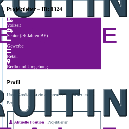
Projektleiter – ID: 8324
Vollzeit
Senior (>6 Jahren BE)
Gewerbe
Retail
Berlin und Umgebung
Profil
Unser Kandidat ist ein erfahrener Projektleiter im SF-
Bau.
Aktuelle Position
Projektleiter