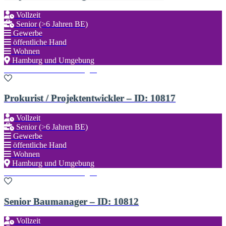
Vollzeit
Senior (>6 Jahren BE)
Gewerbe
öffentliche Hand
Wohnen
Hamburg und Umgebung
Zu den Favoriten hinzufügen
Prokurist / Projektentwickler – ID: 10817
Vollzeit
Senior (>6 Jahren BE)
Gewerbe
öffentliche Hand
Wohnen
Hamburg und Umgebung
Zu den Favoriten hinzufügen
Senior Baumanager – ID: 10812
Vollzeit