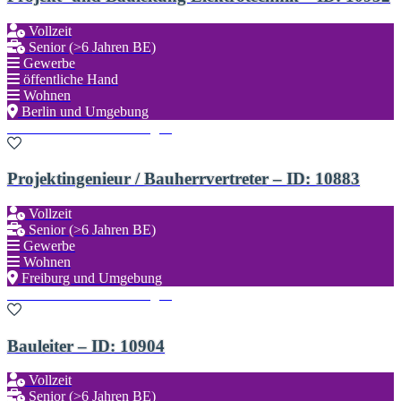
Vollzeit
Senior (>6 Jahren BE)
Gewerbe
öffentliche Hand
Wohnen
Berlin und Umgebung
Zu den Favoriten hinzufügen
Projektingenieur / Bauherrvertreter – ID: 10883
Vollzeit
Senior (>6 Jahren BE)
Gewerbe
Wohnen
Freiburg und Umgebung
Zu den Favoriten hinzufügen
Bauleiter – ID: 10904
Vollzeit
Senior (>6 Jahren BE)