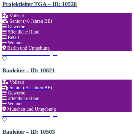
Projektleiter TGA – ID: 10538
Vollzeit
Senior (>6 Jahren BE)
Gewerbe
öffentliche Hand
Retail
Wohnen
Berlin und Umgebung
Zu den Favoriten hinzufügen
Bauleiter – ID: 10621
Vollzeit
Senior (>6 Jahren BE)
Gewerbe
öffentliche Hand
Wohnen
München und Umgebung
Zu den Favoriten hinzufügen
Bauleiter – ID: 10503