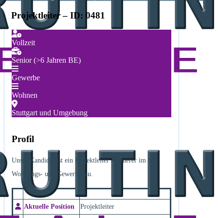
Projektleiter – ID: 0481
Vollzeit
Senior (>6 Jahren BE)
Gewerbe
Wohnen
Stuttgart und Umgebung
Profil
Unser Kandidat ist ein Projektleiter /-steuerer im SF-
Wohnungs- und Gewerbebau.
Aktuelle Position
Projektleiter