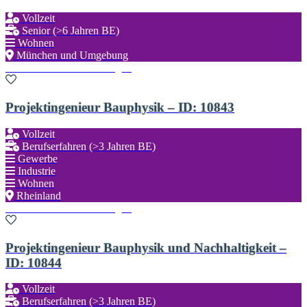
Vollzeit
Senior (>6 Jahren BE)
Wohnen
München und Umgebung
Zu den Favoriten hinzufügen
Projektingenieur Bauphysik – ID: 10843
Vollzeit
Berufserfahren (>3 Jahren BE)
Gewerbe
Industrie
Wohnen
Rheinland
Zu den Favoriten hinzufügen
Projektingenieur Bauphysik und Nachhaltigkeit –
ID: 10844
Vollzeit
Berufserfahren (>3 Jahren BE)