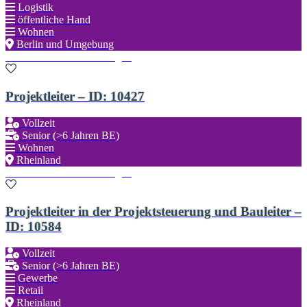
Logistik
öffentliche Hand
Wohnen
Berlin und Umgebung
Zu den Favoriten hinzufügen
Projektleiter – ID: 10427
Vollzeit
Senior (>6 Jahren BE)
Wohnen
Rheinland
Zu den Favoriten hinzufügen
Projektleiter in der Projektsteuerung und Bauleiter –
ID: 10584
Vollzeit
Senior (>6 Jahren BE)
Gewerbe
Retail
Rheinland