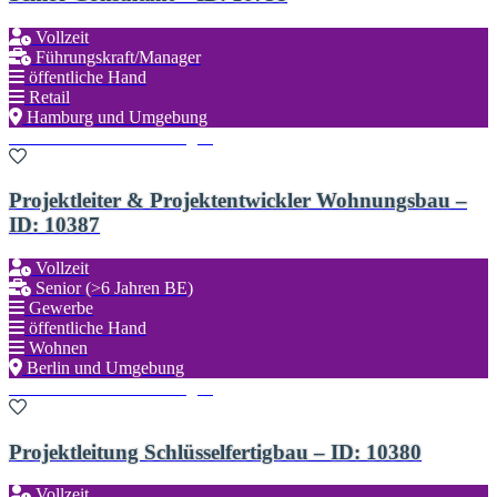
Vollzeit
Führungskraft/Manager
öffentliche Hand
Retail
Hamburg und Umgebung
Zu den Favoriten hinzufügen
Projektleiter & Projektentwickler Wohnungsbau –
ID: 10387
Vollzeit
Senior (>6 Jahren BE)
Gewerbe
öffentliche Hand
Wohnen
Berlin und Umgebung
Zu den Favoriten hinzufügen
Projektleitung Schlüsselfertigbau – ID: 10380
Vollzeit