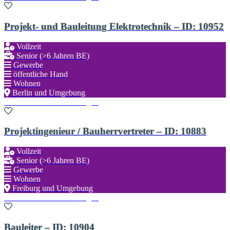
Projekt- und Bauleitung Elektrotechnik – ID: 10952
Vollzeit
Senior (>6 Jahren BE)
Gewerbe
öffentliche Hand
Wohnen
Berlin und Umgebung
Zu den Favoriten hinzufügen
Projektingenieur / Bauherrvertreter – ID: 10883
Vollzeit
Senior (>6 Jahren BE)
Gewerbe
Wohnen
Freiburg und Umgebung
Zu den Favoriten hinzufügen
Bauleiter – ID: 10904