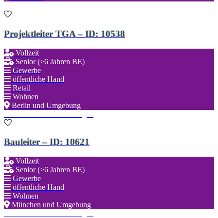
Zu den Favoriten hinzufügen
Projektleiter TGA – ID: 10538
Vollzeit
Senior (>6 Jahren BE)
Gewerbe
öffentliche Hand
Retail
Wohnen
Berlin und Umgebung
Zu den Favoriten hinzufügen
Bauleiter – ID: 10621
Vollzeit
Senior (>6 Jahren BE)
Gewerbe
öffentliche Hand
Wohnen
München und Umgebung
Zu den Favoriten hinzufügen