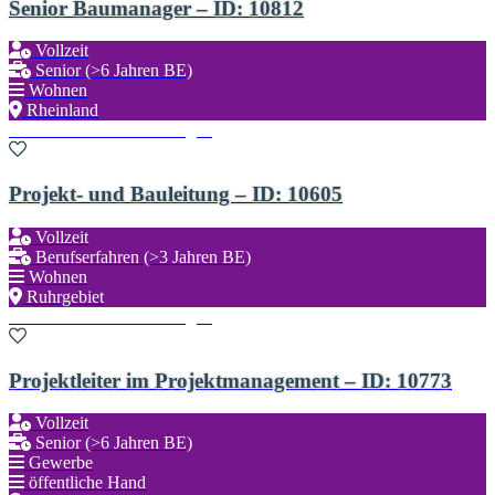
Senior Baumanager – ID: 10812
Vollzeit
Senior (>6 Jahren BE)
Wohnen
Rheinland
Zu den Favoriten hinzufügen
Projekt- und Bauleitung – ID: 10605
Vollzeit
Berufserfahren (>3 Jahren BE)
Wohnen
Ruhrgebiet
Zu den Favoriten hinzufügen
Projektleiter im Projektmanagement – ID: 10773
Vollzeit
Senior (>6 Jahren BE)
Gewerbe
öffentliche Hand