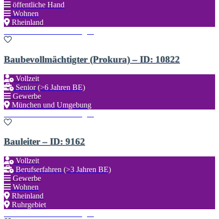
öffentliche Hand
Wohnen
Rheinland
Zu den Favoriten hinzufügen
Baubevollmächtigter (Prokura) – ID: 10822
Vollzeit
Senior (>6 Jahren BE)
Gewerbe
München und Umgebung
Zu den Favoriten hinzufügen
Bauleiter – ID: 9162
Vollzeit
Berufserfahren (>3 Jahren BE)
Gewerbe
Wohnen
Rheinland
Ruhrgebiet
Zu den Favoriten hinzufügen