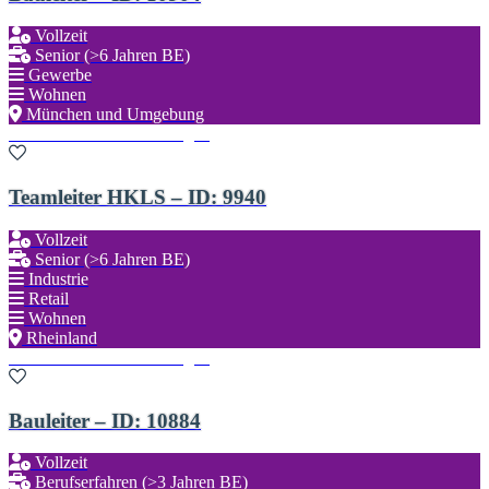
Vollzeit
Senior (>6 Jahren BE)
Gewerbe
Wohnen
München und Umgebung
Zu den Favoriten hinzufügen
Teamleiter HKLS – ID: 9940
Vollzeit
Senior (>6 Jahren BE)
Industrie
Retail
Wohnen
Rheinland
Zu den Favoriten hinzufügen
Bauleiter – ID: 10884
Vollzeit
Berufserfahren (>3 Jahren BE)