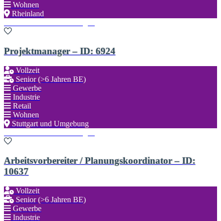
Wohnen
Rheinland
Zu den Favoriten hinzufügen
Projektmanager – ID: 6924
Vollzeit
Senior (>6 Jahren BE)
Gewerbe
Industrie
Retail
Wohnen
Stuttgart und Umgebung
Zu den Favoriten hinzufügen
Arbeitsvorbereiter / Planungskoordinator – ID:
10637
Vollzeit
Senior (>6 Jahren BE)
Gewerbe
Industrie