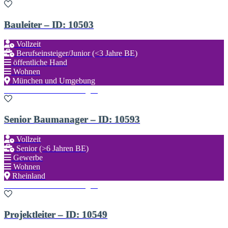
Bauleiter – ID: 10503
Vollzeit
Berufseinsteiger/Junior (<3 Jahre BE)
öffentliche Hand
Wohnen
München und Umgebung
Zu den Favoriten hinzufügen
Senior Baumanager – ID: 10593
Vollzeit
Senior (>6 Jahren BE)
Gewerbe
Wohnen
Rheinland
Zu den Favoriten hinzufügen
Projektleiter – ID: 10549