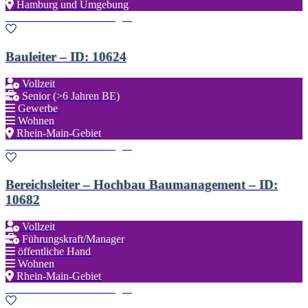
Hamburg und Umgebung
Zu den Favoriten hinzufügen
Bauleiter – ID: 10624
Vollzeit
Senior (>6 Jahren BE)
Gewerbe
Wohnen
Rhein-Main-Gebiet
Zu den Favoriten hinzufügen
Bereichsleiter – Hochbau Baumanagement – ID:
10682
Vollzeit
Führungskraft/Manager
öffentliche Hand
Wohnen
Rhein-Main-Gebiet
Zu den Favoriten hinzufügen