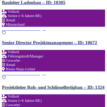
Bauleiter Ladenbau – ID: 10305
Vollzeit
Senior (>6 Jahren BE)
Retail
Münsterland
Zu den Favoriten hinzufügen
Senior Director Projektmanagement – ID: 10672
Vollzeit
Führungskraft/Manager
Gewerbe
Retail
Rhein-Main-Gebiet
Zu den Favoriten hinzufügen
Projektleiter Roh- und Schlüsselfertigbau – ID: 1324
Vollzeit
Senior (>6 Jahren BE)
Gewerbe