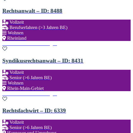
Rechtsanwalt – ID: 8488
Vollzeit
Berufserfahren (>3 Jahren BE)
Wohnen
Rheinland
Zu den Favoriten hinzufügen
Syndikusrechtsanwalt – ID: 8431
Vollzeit
Senior (>6 Jahren BE)
Wohnen
Rhein-Main-Gebiet
Zu den Favoriten hinzufügen
Rechtsfachwirt – ID: 6339
Vollzeit
Senior (>6 Jahren BE)
Hannover und Umgebung