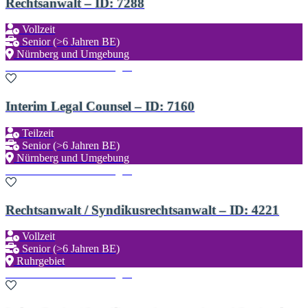
Rechtsanwalt – ID: 7288
Vollzeit
Senior (>6 Jahren BE)
Nürnberg und Umgebung
Zu den Favoriten hinzufügen
Interim Legal Counsel – ID: 7160
Teilzeit
Senior (>6 Jahren BE)
Nürnberg und Umgebung
Zu den Favoriten hinzufügen
Rechtsanwalt / Syndikusrechtsanwalt – ID: 4221
Vollzeit
Senior (>6 Jahren BE)
Ruhrgebiet
Zu den Favoriten hinzufügen