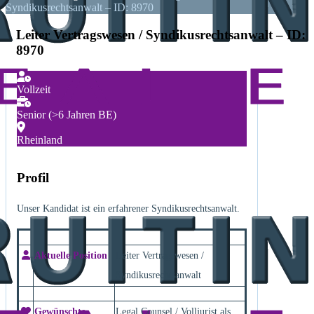
Syndikusrechtsanwalt – ID: 8970
Leiter Vertragswesen / Syndikusrechtsanwalt – ID:
8970
Vollzeit
Senior (>6 Jahren BE)
Rheinland
Profil
Unser Kandidat ist ein erfahrener Syndikusrechtsanwalt.
Aktuelle Position
Leiter Vertragswesen /
Syndikusrechtsanwalt
Gewünschte
Legal Counsel / Volljurist als