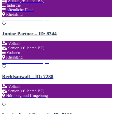
Senior (>6 Jahren BE)
Industrie
öffentliche Hand
Rheinland
Zu den Favoriten hinzufügen
Junior Partner – ID: 8344
Vollzeit
Senior (>6 Jahren BE)
Wohnen
Rheinland
Zu den Favoriten hinzufügen
Rechtsanwalt – ID: 7288
Vollzeit
Senior (>6 Jahren BE)
Nürnberg und Umgebung
Zu den Favoriten hinzufügen