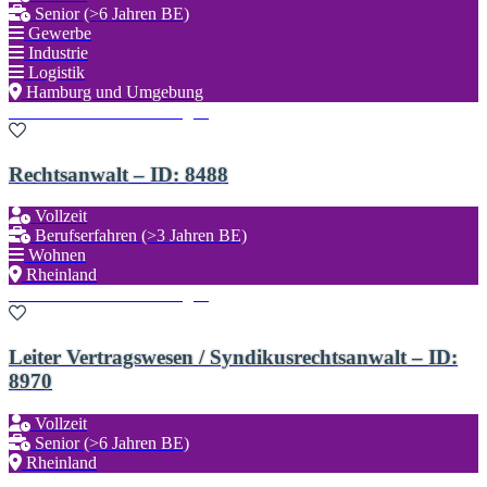
Senior (>6 Jahren BE)
Gewerbe
Industrie
Logistik
Hamburg und Umgebung
Zu den Favoriten hinzufügen
Rechtsanwalt – ID: 8488
Vollzeit
Berufserfahren (>3 Jahren BE)
Wohnen
Rheinland
Zu den Favoriten hinzufügen
Leiter Vertragswesen / Syndikusrechtsanwalt – ID:
8970
Vollzeit
Senior (>6 Jahren BE)
Rheinland
Zu den Favoriten hinzufügen