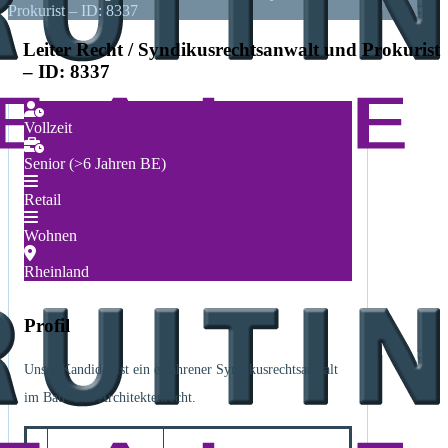
Prokurist – ID: 8337
Leiter Recht / Syndikusrechtsanwalt und Prokurist
– ID: 8337
Vollzeit
Senior (>6 Jahren BE)
Retail
Wohnen
Rheinland
Profil
Unser Kandidat ist ein erfahrener Syndikusrechtsanwalt
im Bau- und Architektenrecht.