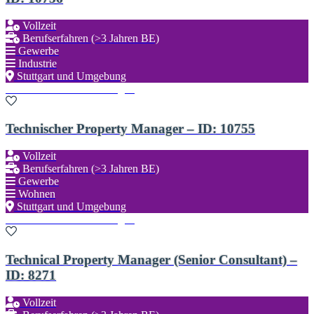
Vollzeit
Berufserfahren (>3 Jahren BE)
Gewerbe
Industrie
Stuttgart und Umgebung
Zu den Favoriten hinzufügen
Technischer Property Manager – ID: 10755
Vollzeit
Berufserfahren (>3 Jahren BE)
Gewerbe
Wohnen
Stuttgart und Umgebung
Zu den Favoriten hinzufügen
Technical Property Manager (Senior Consultant) –
ID: 8271
Vollzeit