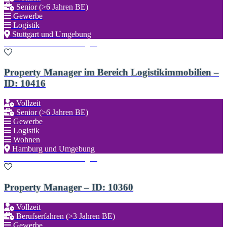
Senior (>6 Jahren BE)
Gewerbe
Logistik
Stuttgart und Umgebung
Zu den Favoriten hinzufügen
Property Manager im Bereich Logistikimmobilien –
ID: 10416
Vollzeit
Senior (>6 Jahren BE)
Gewerbe
Logistik
Wohnen
Hamburg und Umgebung
Zu den Favoriten hinzufügen
Property Manager – ID: 10360
Vollzeit
Berufserfahren (>3 Jahren BE)
Gewerbe