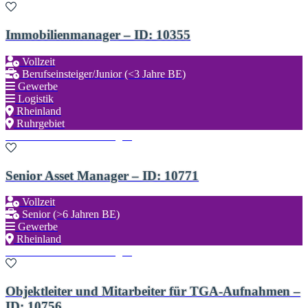
Immobilienmanager – ID: 10355
Vollzeit
Berufseinsteiger/Junior (<3 Jahre BE)
Gewerbe
Logistik
Rheinland
Ruhrgebiet
Zu den Favoriten hinzufügen
Senior Asset Manager – ID: 10771
Vollzeit
Senior (>6 Jahren BE)
Gewerbe
Rheinland
Zu den Favoriten hinzufügen
Objektleiter und Mitarbeiter für TGA-Aufnahmen –
ID: 10756