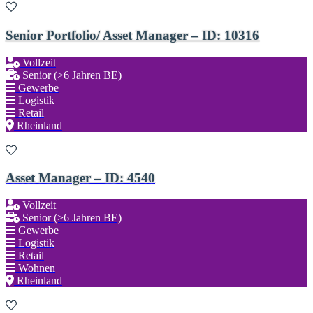
Senior Portfolio/ Asset Manager – ID: 10316
Vollzeit
Senior (>6 Jahren BE)
Gewerbe
Logistik
Retail
Rheinland
Zu den Favoriten hinzufügen
Asset Manager – ID: 4540
Vollzeit
Senior (>6 Jahren BE)
Gewerbe
Logistik
Retail
Wohnen
Rheinland
Zu den Favoriten hinzufügen