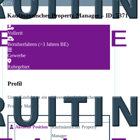
5371
Kaufmännischer Property Manager – ID: 5371
Vollzeit
Berufserfahren (>3 Jahren BE)
Gewerbe
Ruhrgebiet
Profil
Unser Kandidat ist ein erfahrener kaufmännischer
Property Manager.
Aktuelle Position
Kaufmännischer Property
Manager