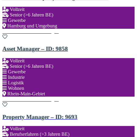
Vollzeit
Senior (>6 Jahren BE)
Gewerbe
Hamburg und Umgebung
Zu den Favoriten hinzufügen
Asset Manager – ID: 9858
Vollzeit
Senior (>6 Jahren BE)
Gewerbe
Industrie
Logistik
Wohnen
Rhein-Main-Gebiet
Zu den Favoriten hinzufügen
Property Manager – ID: 9693
Vollzeit
Berufserfahren (>3 Jahren BE)