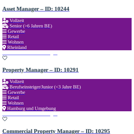
Asset Manager – ID: 10244
Vollzeit
Senior (>6 Jahren BE)
Gewerbe
Retail
Wohnen
Rheinland
Zu den Favoriten hinzufügen
Property Manager – ID: 10291
Vollzeit
Berufseinsteiger/Junior (<3 Jahre BE)
Gewerbe
Retail
Wohnen
Hamburg und Umgebung
Zu den Favoriten hinzufügen
Commercial Property Manager – ID: 10295