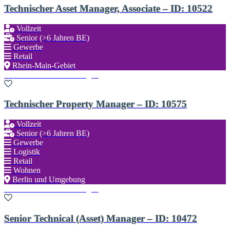
Technischer Asset Manager, Associate – ID: 10522
Vollzeit
Senior (>6 Jahren BE)
Gewerbe
Retail
Rhein-Main-Gebiet
Zu den Favoriten hinzufügen
Technischer Property Manager – ID: 10575
Vollzeit
Senior (>6 Jahren BE)
Gewerbe
Logistik
Retail
Wohnen
Berlin und Umgebung
Zu den Favoriten hinzufügen
Senior Technical (Asset) Manager – ID: 10472