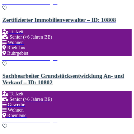
Zu den Favoriten hinzufügen
Zertifizierter Immobilienverwalter – ID: 10808
Teilzeit
Senior (>6 Jahren BE)
Wohnen
Rheinland
Ruhrgebiet
Zu den Favoriten hinzufügen
Sachbearbeiter Grundstücksentwicklung An- und
Verkauf – ID: 10802
Teilzeit
Senior (>6 Jahren BE)
Gewerbe
Wohnen
Rheinland
Zu den Favoriten hinzufügen