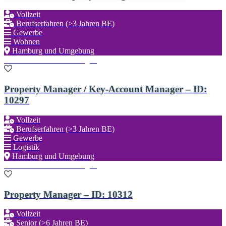
Vollzeit
Berufserfahren (>3 Jahren BE)
Gewerbe
Wohnen
Hamburg und Umgebung
Zu den Favoriten hinzufügen
Property Manager / Key-Account Manager – ID:
10297
Vollzeit
Berufserfahren (>3 Jahren BE)
Gewerbe
Logistik
Hamburg und Umgebung
Zu den Favoriten hinzufügen
Property Manager – ID: 10312
Vollzeit
Senior (>6 Jahren BE)