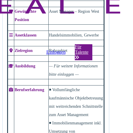
Gewünschte
Asset Manager – Region West
Position
Assetklassen
Handelsimmobilien, Gewerbe
Für
Zielregion
Ruhrgebiet
Einloggen
Talente
Ausbildung
— Für weitere Informationen
bitte einloggen —
Berufserfahrung
◾ Vollumfängliche
kaufmännische Objektbetreuung
mit weitreichenden Schnittstelle
zum Asset Management
◾ Immobilienmanagement inkl.
Umsetzung von