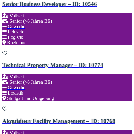
Senior Business Developer – ID: 10546
Vollzeit
Senior (>6 Jahren BE)
Gewerbe
Industrie
Logistik
Rheinland
Zu den Favoriten hinzufügen
Technical Property Manager – ID: 10774
Vollzeit
Senior (>6 Jahren BE)
Gewerbe
Logistik
Stuttgart und Umgebung
Zu den Favoriten hinzufügen
Akquisiteur Facility Management – ID: 10768
Vollzeit