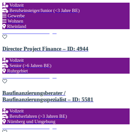
Vollzeit
Berufseinsteiger/Junior (<3 Jahre BE)
Gewerbe
Wohnen
Rheinland
Zu den Favoriten hinzufügen
Director Project Finance – ID: 4944
Vollzeit
Senior (>6 Jahren BE)
Ruhrgebiet
Zu den Favoriten hinzufügen
Baufinanzierungsberater /
Baufinanzierungsspezialist – ID: 5581
Vollzeit
Berufserfahren (>3 Jahren BE)
Nürnberg und Umgebung
Zu den Favoriten hinzufügen