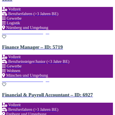
Vollzeit
Berufserfahren (>3 Jahren BE)
Gewerbe
Logistik
Nürnberg und Umgebung
Zu den Favoriten hinzufügen
Finance Manager – ID: 5719
Vollzeit
Berufseinsteiger/Junior (<3 Jahre BE)
Gewerbe
Wohnen
München und Umgebung
Zu den Favoriten hinzufügen
Financial & Payroll Accountant – ID: 6927
Vollzeit
Berufserfahren (>3 Jahren BE)
Freiburg und Umgebung