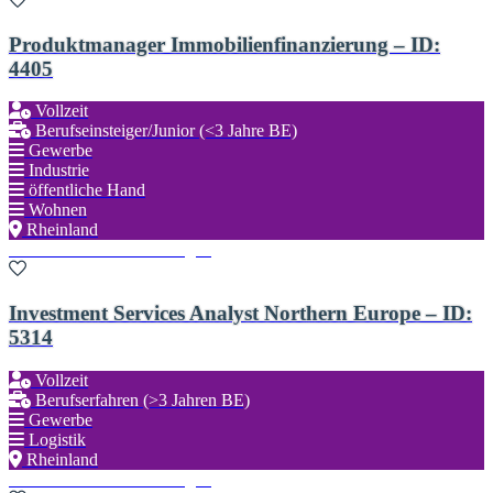
Produktmanager Immobilienfinanzierung – ID:
4405
Vollzeit
Berufseinsteiger/Junior (<3 Jahre BE)
Gewerbe
Industrie
öffentliche Hand
Wohnen
Rheinland
Zu den Favoriten hinzufügen
Investment Services Analyst Northern Europe – ID:
5314
Vollzeit
Berufserfahren (>3 Jahren BE)
Gewerbe
Logistik
Rheinland
Zu den Favoriten hinzufügen