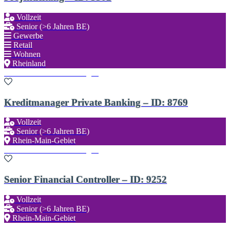
Vollzeit
Senior (>6 Jahren BE)
Gewerbe
Retail
Wohnen
Rheinland
Zu den Favoriten hinzufügen
Kreditmanager Private Banking – ID: 8769
Vollzeit
Senior (>6 Jahren BE)
Rhein-Main-Gebiet
Zu den Favoriten hinzufügen
Senior Financial Controller – ID: 9252
Vollzeit
Senior (>6 Jahren BE)
Rhein-Main-Gebiet
Zu den Favoriten hinzufügen