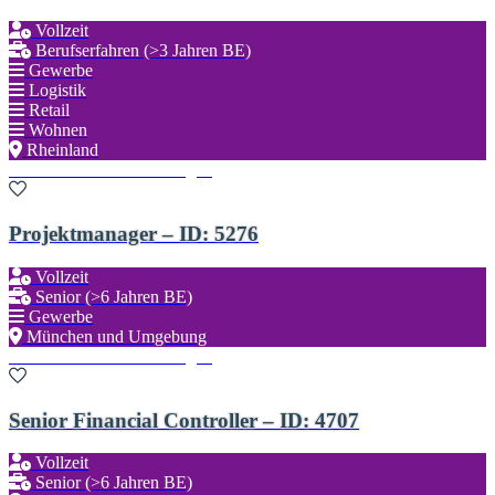
Vollzeit
Berufserfahren (>3 Jahren BE)
Gewerbe
Logistik
Retail
Wohnen
Rheinland
Zu den Favoriten hinzufügen
Projektmanager – ID: 5276
Vollzeit
Senior (>6 Jahren BE)
Gewerbe
München und Umgebung
Zu den Favoriten hinzufügen
Senior Financial Controller – ID: 4707
Vollzeit
Senior (>6 Jahren BE)