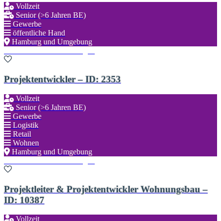
Vollzeit
Senior (>6 Jahren BE)
Gewerbe
öffentliche Hand
Hamburg und Umgebung
Zu den Favoriten hinzufügen
Projektentwickler – ID: 2353
Vollzeit
Senior (>6 Jahren BE)
Gewerbe
Logistik
Retail
Wohnen
Hamburg und Umgebung
Zu den Favoriten hinzufügen
Projektleiter & Projektentwickler Wohnungsbau –
ID: 10387
Vollzeit