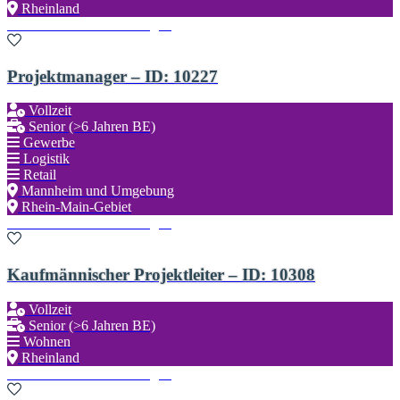
Rheinland
Zu den Favoriten hinzufügen
Projektmanager – ID: 10227
Vollzeit
Senior (>6 Jahren BE)
Gewerbe
Logistik
Retail
Mannheim und Umgebung
Rhein-Main-Gebiet
Zu den Favoriten hinzufügen
Kaufmännischer Projektleiter – ID: 10308
Vollzeit
Senior (>6 Jahren BE)
Wohnen
Rheinland
Zu den Favoriten hinzufügen