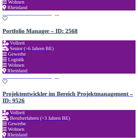
Wohnen
Rheinland
Zu den Favoriten hinzufügen
Portfolio Manager – ID: 2568
Vollzeit
Senior (>6 Jahren BE)
Gewerbe
Logistik
Wohnen
Rheinland
Zu den Favoriten hinzufügen
Projektentwickler im Bereich Projektmanagement –
ID: 9526
Vollzeit
Berufserfahren (>3 Jahren BE)
Gewerbe
Wohnen
Rheinland