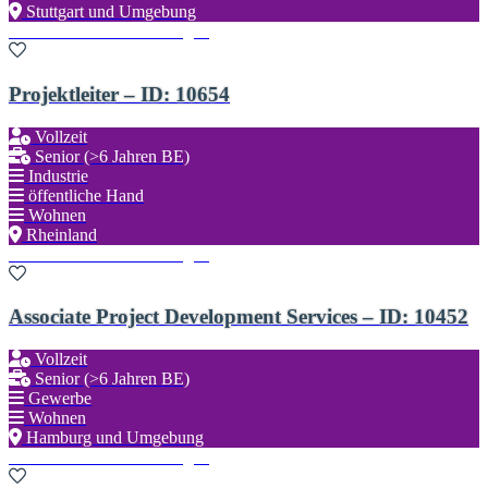
Stuttgart und Umgebung
Zu den Favoriten hinzufügen
Projektleiter – ID: 10654
Vollzeit
Senior (>6 Jahren BE)
Industrie
öffentliche Hand
Wohnen
Rheinland
Zu den Favoriten hinzufügen
Associate Project Development Services – ID: 10452
Vollzeit
Senior (>6 Jahren BE)
Gewerbe
Wohnen
Hamburg und Umgebung
Zu den Favoriten hinzufügen