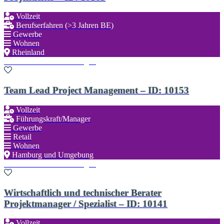
Vollzeit
Berufserfahren (>3 Jahren BE)
Gewerbe
Wohnen
Rheinland
Zu den Favoriten hinzufügen
Team Lead Project Management – ID: 10153
Vollzeit
Führungskraft/Manager
Gewerbe
Retail
Wohnen
Hamburg und Umgebung
Zu den Favoriten hinzufügen
Wirtschaftlich und technischer Berater
Projektmanager / Spezialist – ID: 10141
Vollzeit