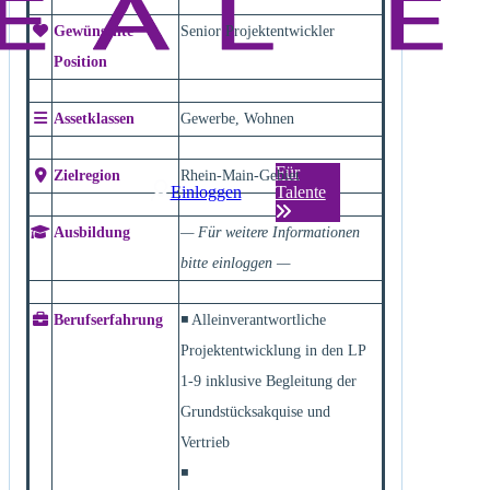
Gewünschte
Senior Projektentwickler
Position
Assetklassen
Gewerbe, Wohnen
Für
Zielregion
Rhein-Main-Gebiet
Einloggen
Talente
Ausbildung
— Für weitere Informationen
bitte einloggen —
Berufserfahrung
◾ Alleinverantwortliche
Projektentwicklung in den LP
1-9 inklusive Begleitung der
Grundstücksakquise und
Vertrieb
◾