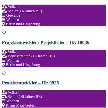
Vollzeit
Senior (>6 Jahren BE)
Gewerbe
Wohnen
Berlin und Umgebung
Zu den Favoriten hinzufügen
Projektentwickler / Projektleiter – ID: 10036
Vollzeit
Berufserfahren (>3 Jahren BE)
Wohnen
Berlin und Umgebung
Zu den Favoriten hinzufügen
Projektentwickler – ID: 9925
Vollzeit
Senior (>6 Jahren BE)
Wohnen
Rhein-Main-Gebiet