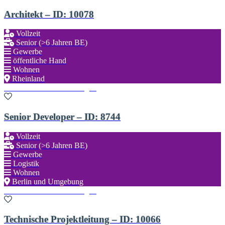
Architekt – ID: 10078
Vollzeit
Senior (>6 Jahren BE)
Gewerbe
öffentliche Hand
Wohnen
Rheinland
Zu den Favoriten hinzufügen
Senior Developer – ID: 8744
Vollzeit
Senior (>6 Jahren BE)
Gewerbe
Logistik
Wohnen
Berlin und Umgebung
Zu den Favoriten hinzufügen
Technische Projektleitung – ID: 10066