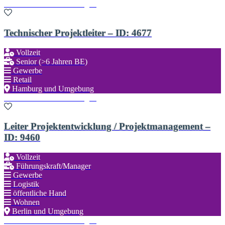
Zu den Favoriten hinzufügen
Technischer Projektleiter – ID: 4677
Vollzeit
Senior (>6 Jahren BE)
Gewerbe
Retail
Hamburg und Umgebung
Zu den Favoriten hinzufügen
Leiter Projektentwicklung / Projektmanagement –
ID: 9460
Vollzeit
Führungskraft/Manager
Gewerbe
Logistik
öffentliche Hand
Wohnen
Berlin und Umgebung
Zu den Favoriten hinzufügen