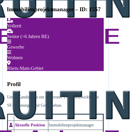
Immobilienprojektmanager – ID: 1557
Vollzeit
Senior (>6 Jahren BE)
Gewerbe
Wohnen
Rhein-Main-Gebiet
Profil
Unser Kandidat ist ein erfahrener Projektentwickler im
SF-Wohnungs- und Gewerbebau.
Aktuelle Position
Immobilienprojektmanager