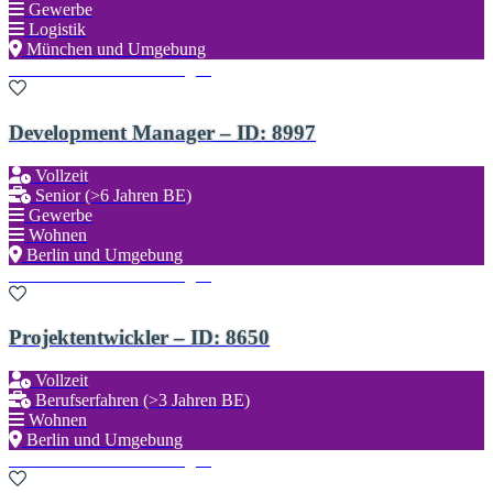
Gewerbe
Logistik
München und Umgebung
Zu den Favoriten hinzufügen
Development Manager – ID: 8997
Vollzeit
Senior (>6 Jahren BE)
Gewerbe
Wohnen
Berlin und Umgebung
Zu den Favoriten hinzufügen
Projektentwickler – ID: 8650
Vollzeit
Berufserfahren (>3 Jahren BE)
Wohnen
Berlin und Umgebung
Zu den Favoriten hinzufügen