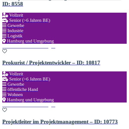
ID: 8558
Vollzeit
Senior (>6 Jahren BE)
Gewerbe
Industrie
Logistik
Hamburg und Umgebung
Zu den Favoriten hinzufügen
Prokurist / Projektentwickler – ID: 10817
Vollzeit
Senior (>6 Jahren BE)
Gewerbe
öffentliche Hand
Wohnen
Hamburg und Umgebung
Zu den Favoriten hinzufügen
Projektleiter im Projektmanagement – ID: 10773