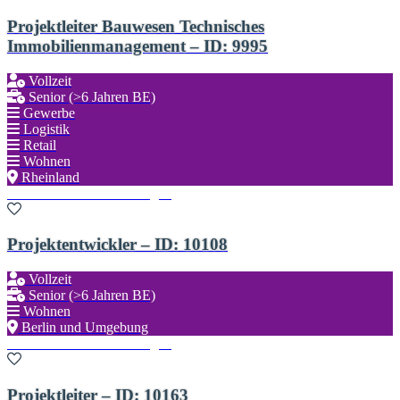
Projektleiter Bauwesen Technisches
Immobilienmanagement – ID: 9995
Vollzeit
Senior (>6 Jahren BE)
Gewerbe
Logistik
Retail
Wohnen
Rheinland
Zu den Favoriten hinzufügen
Projektentwickler – ID: 10108
Vollzeit
Senior (>6 Jahren BE)
Wohnen
Berlin und Umgebung
Zu den Favoriten hinzufügen
Projektleiter – ID: 10163