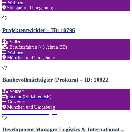
Wohnen
Stuttgart und Umgebung
Zu den Favoriten hinzufügen
Projektentwickler – ID: 10796
Vollzeit
Berufserfahren (>3 Jahren BE)
Wohnen
München und Umgebung
Zu den Favoriten hinzufügen
Baubevollmächtigter (Prokura) – ID: 10822
Vollzeit
Senior (>6 Jahren BE)
Gewerbe
München und Umgebung
Zu den Favoriten hinzufügen
Development Manager Logistics & International –