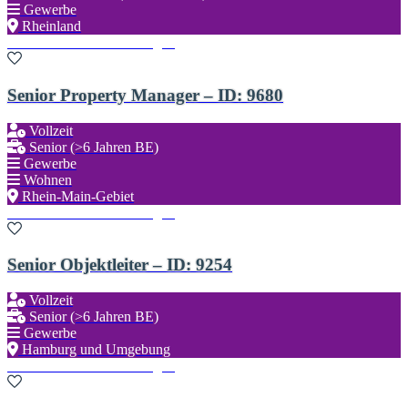
Gewerbe
Rheinland
Zu den Favoriten hinzufügen
Senior Property Manager – ID: 9680
Vollzeit
Senior (>6 Jahren BE)
Gewerbe
Wohnen
Rhein-Main-Gebiet
Zu den Favoriten hinzufügen
Senior Objektleiter – ID: 9254
Vollzeit
Senior (>6 Jahren BE)
Gewerbe
Hamburg und Umgebung
Zu den Favoriten hinzufügen