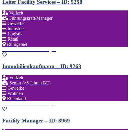
Leiter Facility Services – ID: 9258
Vollzeit
Führungskraft/Manager
Gewerbe
Industrie
Logistik
Retail
Ruhrgebiet
Zu den Favoriten hinzufügen
Immobilienkaufmann – ID: 9263
Vollzeit
Senior (>6 Jahren BE)
Gewerbe
Wohnen
Rheinland
Zu den Favoriten hinzufügen
Facility Manager – ID: 8969