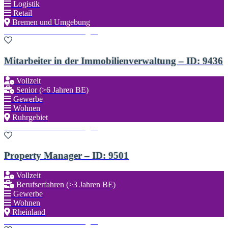
Logistik
Retail
Bremen und Umgebung
Zu den Favoriten hinzufügen
Mitarbeiter in der Immobilienverwaltung – ID: 9436
Vollzeit
Senior (>6 Jahren BE)
Gewerbe
Wohnen
Ruhrgebiet
Zu den Favoriten hinzufügen
Property Manager – ID: 9501
Vollzeit
Berufserfahren (>3 Jahren BE)
Gewerbe
Wohnen
Rheinland
Zu den Favoriten hinzufügen