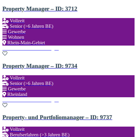
Property Manager – ID: 3712
Vollzeit
Senior (>6 Jahren BE)
Gewerbe
Wohnen
Rhein-Main-Gebiet
Zu den Favoriten hinzufügen
Property Manager – ID: 9734
Vollzeit
Senior (>6 Jahren BE)
Gewerbe
Rheinland
Zu den Favoriten hinzufügen
Property- und Portfoliomanager – ID: 9737
Vollzeit
Berufserfahren (>3 Jahren BE)