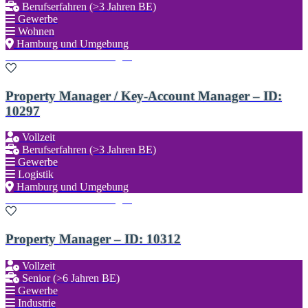
Berufserfahren (>3 Jahren BE)
Gewerbe
Wohnen
Hamburg und Umgebung
Zu den Favoriten hinzufügen
Property Manager / Key-Account Manager – ID:
10297
Vollzeit
Berufserfahren (>3 Jahren BE)
Gewerbe
Logistik
Hamburg und Umgebung
Zu den Favoriten hinzufügen
Property Manager – ID: 10312
Vollzeit
Senior (>6 Jahren BE)
Gewerbe
Industrie