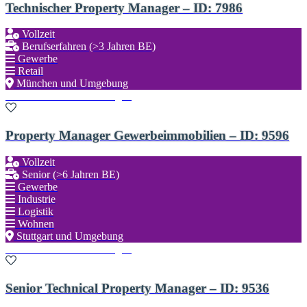
Technischer Property Manager – ID: 7986
Vollzeit
Berufserfahren (>3 Jahren BE)
Gewerbe
Retail
München und Umgebung
Zu den Favoriten hinzufügen
Property Manager Gewerbeimmobilien – ID: 9596
Vollzeit
Senior (>6 Jahren BE)
Gewerbe
Industrie
Logistik
Wohnen
Stuttgart und Umgebung
Zu den Favoriten hinzufügen
Senior Technical Property Manager – ID: 9536