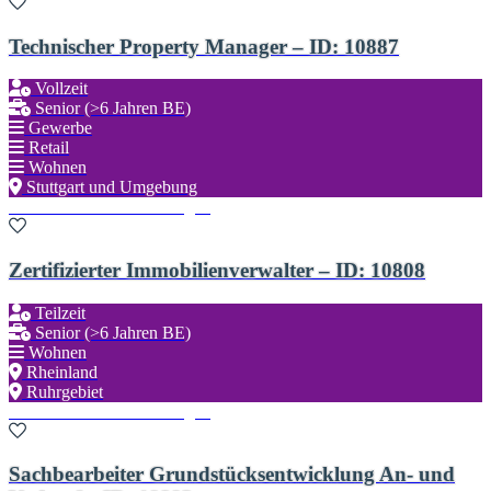
Technischer Property Manager – ID: 10887
Vollzeit
Senior (>6 Jahren BE)
Gewerbe
Retail
Wohnen
Stuttgart und Umgebung
Zu den Favoriten hinzufügen
Zertifizierter Immobilienverwalter – ID: 10808
Teilzeit
Senior (>6 Jahren BE)
Wohnen
Rheinland
Ruhrgebiet
Zu den Favoriten hinzufügen
Sachbearbeiter Grundstücksentwicklung An- und