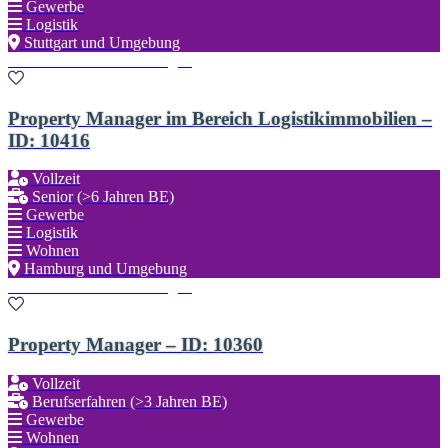
Gewerbe
Logistik
Stuttgart und Umgebung
Zu den Favoriten hinzufügen
Property Manager im Bereich Logistikimmobilien –
ID: 10416
Vollzeit
Senior (>6 Jahren BE)
Gewerbe
Logistik
Wohnen
Hamburg und Umgebung
Zu den Favoriten hinzufügen
Property Manager – ID: 10360
Vollzeit
Berufserfahren (>3 Jahren BE)
Gewerbe
Wohnen