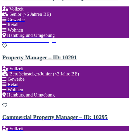
Vollzeit
Senior (>6 Jahren BE)
Gewerbe
Retail
Wohnen
Hamburg und Umgebung
Zu den Favoriten hinzufügen
Property Manager – ID: 10291
Vollzeit
Berufseinsteiger/Junior (<3 Jahre BE)
Gewerbe
Retail
Wohnen
Hamburg und Umgebung
Zu den Favoriten hinzufügen
Commercial Property Manager – ID: 10295
Vollzeit