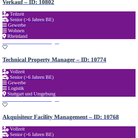
Verkauf – ID: 10802
Teilzeit
Senior (>6 Jahren BE)
Gewerbe
Wohnen
Rheinland
Zu den Favoriten hinzufügen
Technical Property Manager – ID: 10774
Vollzeit
Senior (>6 Jahren BE)
Gewerbe
Logistik
Stuttgart und Umgebung
Zu den Favoriten hinzufügen
Akquisiteur Facility Management – ID: 10768
Vollzeit
Senior (>6 Jahren BE)