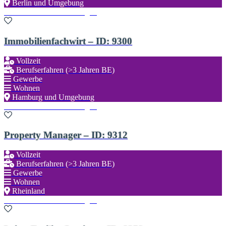
Berlin und Umgebung
Zu den Favoriten hinzufügen
Immobilienfachwirt – ID: 9300
Vollzeit
Berufserfahren (>3 Jahren BE)
Gewerbe
Wohnen
Hamburg und Umgebung
Zu den Favoriten hinzufügen
Property Manager – ID: 9312
Vollzeit
Berufserfahren (>3 Jahren BE)
Gewerbe
Wohnen
Rheinland
Zu den Favoriten hinzufügen