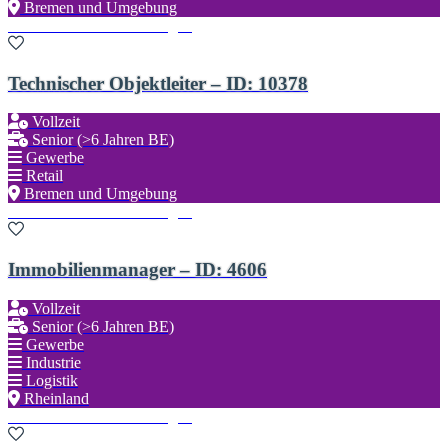
Bremen und Umgebung
Zu den Favoriten hinzufügen
Technischer Objektleiter – ID: 10378
Vollzeit
Senior (>6 Jahren BE)
Gewerbe
Retail
Bremen und Umgebung
Zu den Favoriten hinzufügen
Immobilienmanager – ID: 4606
Vollzeit
Senior (>6 Jahren BE)
Gewerbe
Industrie
Logistik
Rheinland
Zu den Favoriten hinzufügen