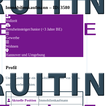
Immobilienkaufmann – ID: 3580
Vollzeit
Berufseinsteiger/Junior (<3 Jahre BE)
Gewerbe
Wohnen
Hannover und Umgebung
Profil
Unser Kandidat ist ein Immobilienverwalter von Wohn-
und Gewerbeobjekten.
Aktuelle Position
Immobilienkaufmann