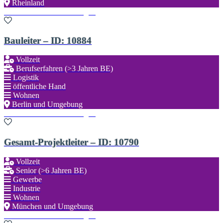
Rheinland
Zu den Favoriten hinzufügen
Bauleiter – ID: 10884
Vollzeit
Berufserfahren (>3 Jahren BE)
Logistik
öffentliche Hand
Wohnen
Berlin und Umgebung
Zu den Favoriten hinzufügen
Gesamt-Projektleiter – ID: 10790
Vollzeit
Senior (>6 Jahren BE)
Gewerbe
Industrie
Wohnen
München und Umgebung
Zu den Favoriten hinzufügen