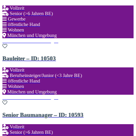
Vollzeit
Senior (>6 Jahren BE)
Gewerbe
öffentliche Hand
Wohnen
München und Umgebung
Zu den Favoriten hinzufügen
Bauleiter – ID: 10503
Vollzeit
Berufseinsteiger/Junior (<3 Jahre BE)
öffentliche Hand
Wohnen
München und Umgebung
Zu den Favoriten hinzufügen
Senior Baumanager – ID: 10593
Vollzeit
Senior (>6 Jahren BE)