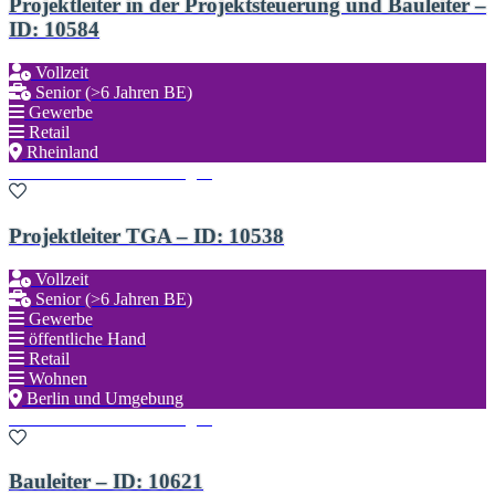
Projektleiter in der Projektsteuerung und Bauleiter –
ID: 10584
Vollzeit
Senior (>6 Jahren BE)
Gewerbe
Retail
Rheinland
Zu den Favoriten hinzufügen
Projektleiter TGA – ID: 10538
Vollzeit
Senior (>6 Jahren BE)
Gewerbe
öffentliche Hand
Retail
Wohnen
Berlin und Umgebung
Zu den Favoriten hinzufügen
Bauleiter – ID: 10621