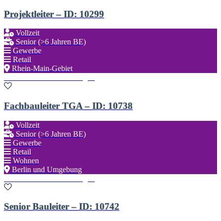
Projektleiter – ID: 10299
Vollzeit
Senior (>6 Jahren BE)
Gewerbe
Retail
Rhein-Main-Gebiet
Zu den Favoriten hinzufügen
Fachbauleiter TGA – ID: 10738
Vollzeit
Senior (>6 Jahren BE)
Gewerbe
Retail
Wohnen
Berlin und Umgebung
Zu den Favoriten hinzufügen
Senior Bauleiter – ID: 10742