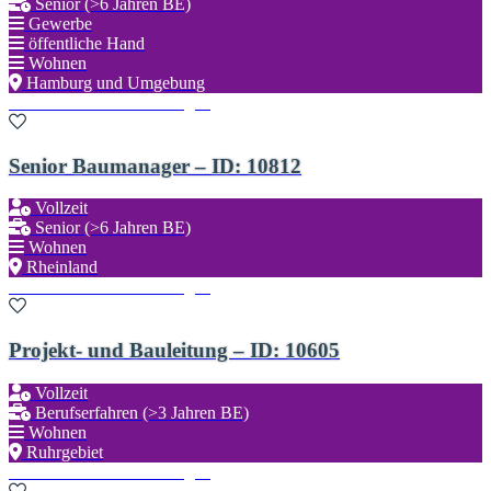
Senior (>6 Jahren BE)
Gewerbe
öffentliche Hand
Wohnen
Hamburg und Umgebung
Zu den Favoriten hinzufügen
Senior Baumanager – ID: 10812
Vollzeit
Senior (>6 Jahren BE)
Wohnen
Rheinland
Zu den Favoriten hinzufügen
Projekt- und Bauleitung – ID: 10605
Vollzeit
Berufserfahren (>3 Jahren BE)
Wohnen
Ruhrgebiet
Zu den Favoriten hinzufügen