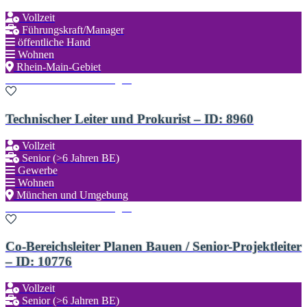
Vollzeit
Führungskraft/Manager
öffentliche Hand
Wohnen
Rhein-Main-Gebiet
Zu den Favoriten hinzufügen
Technischer Leiter und Prokurist – ID: 8960
Vollzeit
Senior (>6 Jahren BE)
Gewerbe
Wohnen
München und Umgebung
Zu den Favoriten hinzufügen
Co-Bereichsleiter Planen Bauen / Senior-Projektleiter
– ID: 10776
Vollzeit
Senior (>6 Jahren BE)