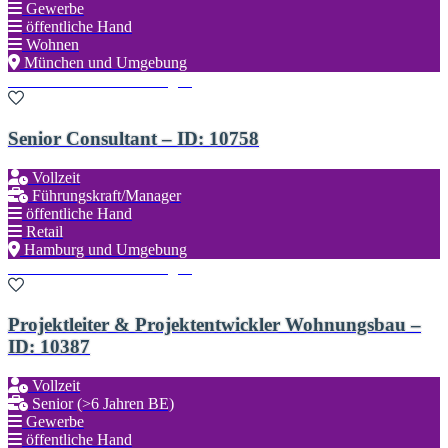
Gewerbe
öffentliche Hand
Wohnen
München und Umgebung
Zu den Favoriten hinzufügen
Senior Consultant – ID: 10758
Vollzeit
Führungskraft/Manager
öffentliche Hand
Retail
Hamburg und Umgebung
Zu den Favoriten hinzufügen
Projektleiter & Projektentwickler Wohnungsbau –
ID: 10387
Vollzeit
Senior (>6 Jahren BE)
Gewerbe
öffentliche Hand