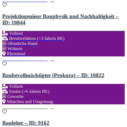
Projektingenieur Bauphysik und Nachhaltigkeit –
ID: 10844
Vollzeit
Berufserfahren (>3 Jahren BE)
öffentliche Hand
Wohnen
Rheinland
Zu den Favoriten hinzufügen
Baubevollmächtigter (Prokura) – ID: 10822
Vollzeit
Senior (>6 Jahren BE)
Gewerbe
München und Umgebung
Zu den Favoriten hinzufügen
Bauleiter – ID: 9162