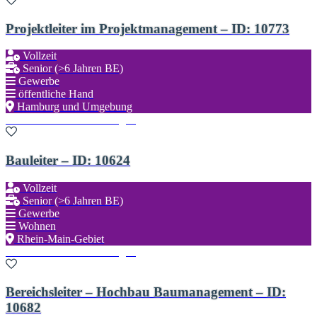
Projektleiter im Projektmanagement – ID: 10773
Vollzeit
Senior (>6 Jahren BE)
Gewerbe
öffentliche Hand
Hamburg und Umgebung
Zu den Favoriten hinzufügen
Bauleiter – ID: 10624
Vollzeit
Senior (>6 Jahren BE)
Gewerbe
Wohnen
Rhein-Main-Gebiet
Zu den Favoriten hinzufügen
Bereichsleiter – Hochbau Baumanagement – ID:
10682