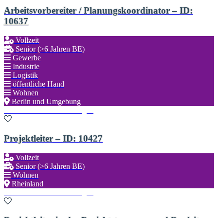
Arbeitsvorbereiter / Planungskoordinator – ID:
10637
Vollzeit
Senior (>6 Jahren BE)
Gewerbe
Industrie
Logistik
öffentliche Hand
Wohnen
Berlin und Umgebung
Zu den Favoriten hinzufügen
Projektleiter – ID: 10427
Vollzeit
Senior (>6 Jahren BE)
Wohnen
Rheinland
Zu den Favoriten hinzufügen