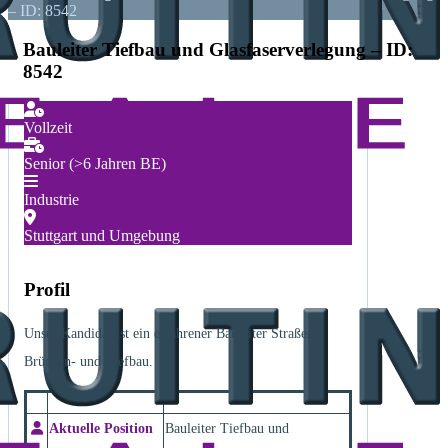
– ID: 8542
Bauleiter Tiefbau und Glasfaserverlegung – ID:
8542
Vollzeit
Senior (>6 Jahren BE)
Industrie
Stuttgart und Umgebung
Profil
Unser Kandidat ist ein erfahrener Bauleiter Straßen-,
Brücken- und Tiefbau.
Aktuelle Position
Bauleiter Tiefbau und