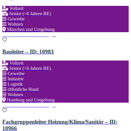
Vollzeit
Senior (>6 Jahren BE)
Gewerbe
Wohnen
München und Umgebung
Zu den Favoriten hinzufügen
Bauleiter – ID: 10983
Vollzeit
Senior (>6 Jahren BE)
Gewerbe
Industrie
Logistik
öffentliche Hand
Wohnen
Hamburg und Umgebung
Zu den Favoriten hinzufügen
Fachgruppenleiter Heizung/Klima/Sanitär – ID:
10966