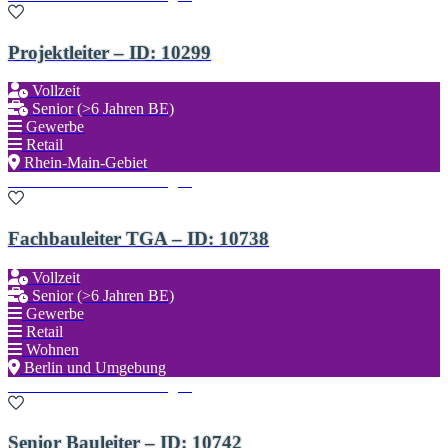
Projektleiter – ID: 10299
Vollzeit
Senior (>6 Jahren BE)
Gewerbe
Retail
Rhein-Main-Gebiet
Zu den Favoriten hinzufügen
Fachbauleiter TGA – ID: 10738
Vollzeit
Senior (>6 Jahren BE)
Gewerbe
Retail
Wohnen
Berlin und Umgebung
Zu den Favoriten hinzufügen
Senior Bauleiter – ID: 10742