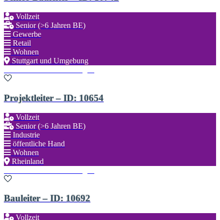
Vollzeit
Senior (>6 Jahren BE)
Gewerbe
Retail
Wohnen
Stuttgart und Umgebung
Zu den Favoriten hinzufügen
Projektleiter – ID: 10654
Vollzeit
Senior (>6 Jahren BE)
Industrie
öffentliche Hand
Wohnen
Rheinland
Zu den Favoriten hinzufügen
Bauleiter – ID: 10692
Vollzeit