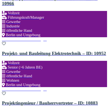
10966
Vollzeit
Führungskraft/Manager
Gewerbe
Industrie
öffentliche Hand
Berlin und Umgebung
Zu den Favoriten hinzufügen
Projekt- und Bauleitung Elektrotechnik – ID: 10952
Vollzeit
Senior (>6 Jahren BE)
Gewerbe
öffentliche Hand
Wohnen
Berlin und Umgebung
Zu den Favoriten hinzufügen
Projektingenieur / Bauherrvertreter – ID: 10883