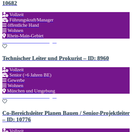
10682
Vollzeit
Führungskraft/Manager
öffentliche Hand
Wohnen
Rhein-Main-Gebiet
Zu den Favoriten hinzufügen
Technischer Leiter und Prokurist – ID: 8960
Vollzeit
Senior (>6 Jahren BE)
Gewerbe
Wohnen
München und Umgebung
Zu den Favoriten hinzufügen
Co-Bereichsleiter Planen Bauen / Senior-Projektleiter
– ID: 10776
Vollzeit