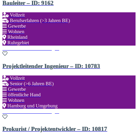
Bauleiter – ID: 9162
Vollzeit
Berufserfahren (>3 Jahren BE)
Gewerbe
Wohnen
Rheinland
Ruhrgebiet
Zu den Favoriten hinzufügen
Projektleitender Ingenieur – ID: 10783
Vollzeit
Senior (>6 Jahren BE)
Gewerbe
öffentliche Hand
Wohnen
Hamburg und Umgebung
Zu den Favoriten hinzufügen
Prokurist / Projektentwickler – ID: 10817