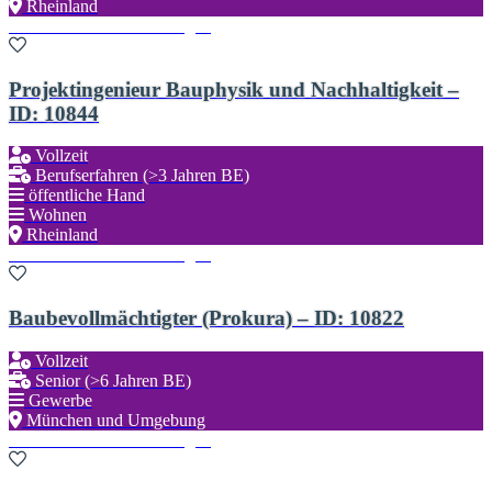
Rheinland
Zu den Favoriten hinzufügen
Projektingenieur Bauphysik und Nachhaltigkeit –
ID: 10844
Vollzeit
Berufserfahren (>3 Jahren BE)
öffentliche Hand
Wohnen
Rheinland
Zu den Favoriten hinzufügen
Baubevollmächtigter (Prokura) – ID: 10822
Vollzeit
Senior (>6 Jahren BE)
Gewerbe
München und Umgebung
Zu den Favoriten hinzufügen