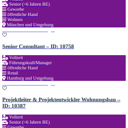
Senior (>6 Jahren BE)
Gewerbe
öffentliche Hand
Wohnen
München und Umgebung
Zu den Favoriten hinzufügen
Senior Consultant – ID: 10758
Vollzeit
Führungskraft/Manager
öffentliche Hand
Retail
Hamburg und Umgebung
Zu den Favoriten hinzufügen
Projektleiter & Projektentwickler Wohnungsbau –
ID: 10387
Vollzeit
Senior (>6 Jahren BE)
Gewerbe