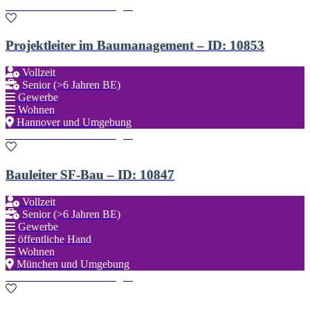
Zu den Favoriten hinzufügen
Projektleiter im Baumanagement – ID: 10853
Vollzeit
Senior (>6 Jahren BE)
Gewerbe
Wohnen
Hannover und Umgebung
Zu den Favoriten hinzufügen
Bauleiter SF-Bau – ID: 10847
Vollzeit
Senior (>6 Jahren BE)
Gewerbe
öffentliche Hand
Wohnen
München und Umgebung
Zu den Favoriten hinzufügen