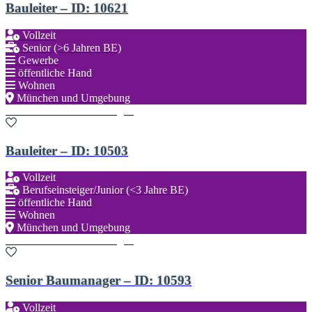
Bauleiter – ID: 10621
Vollzeit
Senior (>6 Jahren BE)
Gewerbe
öffentliche Hand
Wohnen
München und Umgebung
Zu den Favoriten hinzufügen
Bauleiter – ID: 10503
Vollzeit
Berufseinsteiger/Junior (<3 Jahre BE)
öffentliche Hand
Wohnen
München und Umgebung
Zu den Favoriten hinzufügen
Senior Baumanager – ID: 10593
Vollzeit