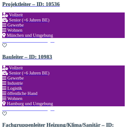
Projektleiter – ID: 10536
Vollzeit
Senior (>6 Jahren BE)
Gewerbe
Wohnen
München und Umgebung
Zu den Favoriten hinzufügen
Bauleiter – ID: 10983
Vollzeit
Senior (>6 Jahren BE)
Gewerbe
Industrie
Logistik
öffentliche Hand
Wohnen
Hamburg und Umgebung
Zu den Favoriten hinzufügen
Fachgruppenleiter Heizung/Klima/Sanitär – ID: