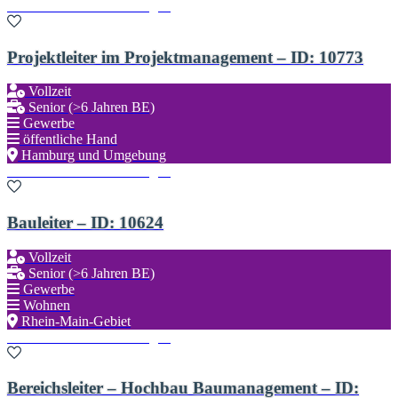
Zu den Favoriten hinzufügen
Projektleiter im Projektmanagement – ID: 10773
Vollzeit
Senior (>6 Jahren BE)
Gewerbe
öffentliche Hand
Hamburg und Umgebung
Zu den Favoriten hinzufügen
Bauleiter – ID: 10624
Vollzeit
Senior (>6 Jahren BE)
Gewerbe
Wohnen
Rhein-Main-Gebiet
Zu den Favoriten hinzufügen
Bereichsleiter – Hochbau Baumanagement – ID: