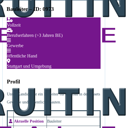
Bauleiter – ID: 0973
Vollzeit
Berufserfahren (>3 Jahren BE)
Gewerbe
öffentliche Hand
Stuttgart und Umgebung
Profil
Unser Kandidat ist ein Bauleiter für Neubau in den Assets
Gewerbe und Öffentliche Bauten.
Aktuelle Position
Bauleiter