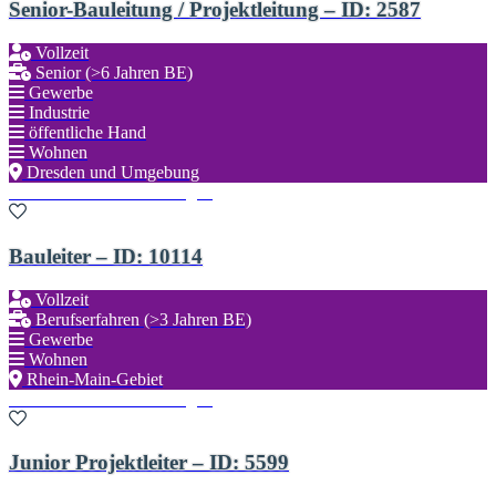
Senior-Bauleitung / Projektleitung – ID: 2587
Vollzeit
Senior (>6 Jahren BE)
Gewerbe
Industrie
öffentliche Hand
Wohnen
Dresden und Umgebung
Zu den Favoriten hinzufügen
Bauleiter – ID: 10114
Vollzeit
Berufserfahren (>3 Jahren BE)
Gewerbe
Wohnen
Rhein-Main-Gebiet
Zu den Favoriten hinzufügen
Junior Projektleiter – ID: 5599