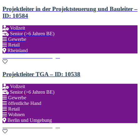
Projektleiter in der Projektsteuerung und Bauleiter –
ID: 10584
Vollzeit
Senior (>6 Jahren BE)
Gewerbe
Retail
Rheinland
Zu den Favoriten hinzufügen
Projektleiter TGA – ID: 10538
Vollzeit
Senior (>6 Jahren BE)
Gewerbe
öffentliche Hand
Retail
Wohnen
Berlin und Umgebung
Zu den Favoriten hinzufügen