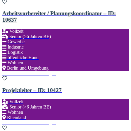
Arbeitsvorbereiter / Planungskoordinator – ID:
10637
Vollzeit
Senior (>6 Jahren BE)
Gewerbe
Industrie
Logistik
öffentliche Hand
Wohnen
Berlin und Umgebung
Zu den Favoriten hinzufügen
Projektleiter – ID: 10427
Vollzeit
Senior (>6 Jahren BE)
Wohnen
Rheinland
Zu den Favoriten hinzufügen