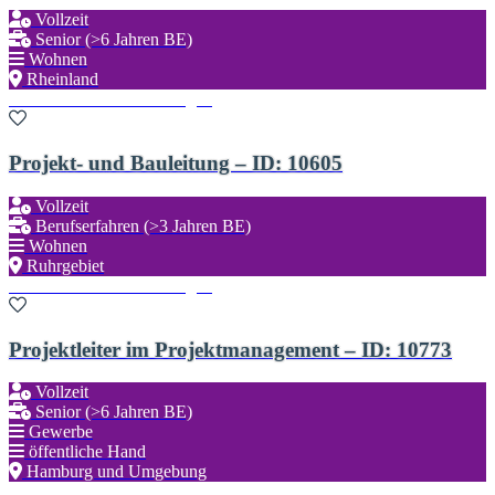
Vollzeit
Senior (>6 Jahren BE)
Wohnen
Rheinland
Zu den Favoriten hinzufügen
Projekt- und Bauleitung – ID: 10605
Vollzeit
Berufserfahren (>3 Jahren BE)
Wohnen
Ruhrgebiet
Zu den Favoriten hinzufügen
Projektleiter im Projektmanagement – ID: 10773
Vollzeit
Senior (>6 Jahren BE)
Gewerbe
öffentliche Hand
Hamburg und Umgebung
Zu den Favoriten hinzufügen