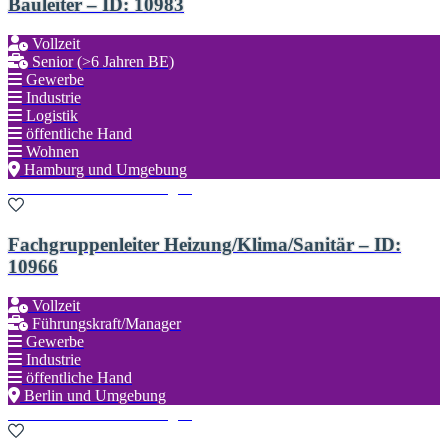
Bauleiter – ID: 10983
Vollzeit
Senior (>6 Jahren BE)
Gewerbe
Industrie
Logistik
öffentliche Hand
Wohnen
Hamburg und Umgebung
Zu den Favoriten hinzufügen
Fachgruppenleiter Heizung/Klima/Sanitär – ID:
10966
Vollzeit
Führungskraft/Manager
Gewerbe
Industrie
öffentliche Hand
Berlin und Umgebung
Zu den Favoriten hinzufügen