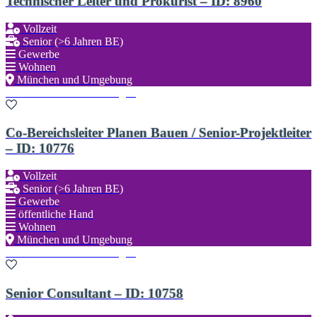
Technischer Leiter und Prokurist – ID: 8960
Vollzeit
Senior (>6 Jahren BE)
Gewerbe
Wohnen
München und Umgebung
Zu den Favoriten hinzufügen
Co-Bereichsleiter Planen Bauen / Senior-Projektleiter
– ID: 10776
Vollzeit
Senior (>6 Jahren BE)
Gewerbe
öffentliche Hand
Wohnen
München und Umgebung
Zu den Favoriten hinzufügen
Senior Consultant – ID: 10758