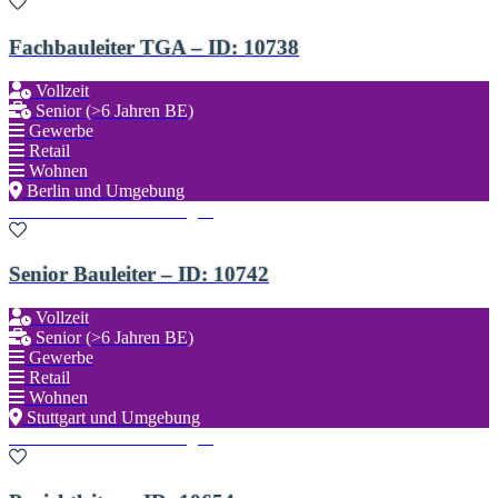
Fachbauleiter TGA – ID: 10738
Vollzeit
Senior (>6 Jahren BE)
Gewerbe
Retail
Wohnen
Berlin und Umgebung
Zu den Favoriten hinzufügen
Senior Bauleiter – ID: 10742
Vollzeit
Senior (>6 Jahren BE)
Gewerbe
Retail
Wohnen
Stuttgart und Umgebung
Zu den Favoriten hinzufügen