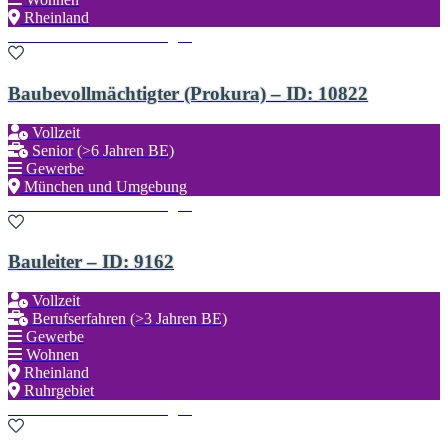
Rheinland
Zu den Favoriten hinzufügen
Baubevollmächtigter (Prokura) – ID: 10822
Vollzeit
Senior (>6 Jahren BE)
Gewerbe
München und Umgebung
Zu den Favoriten hinzufügen
Bauleiter – ID: 9162
Vollzeit
Berufserfahren (>3 Jahren BE)
Gewerbe
Wohnen
Rheinland
Ruhrgebiet
Zu den Favoriten hinzufügen