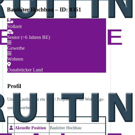
Bauleiter Hochbau – ID: 8361
Vollzeit
Senior (>6 Jahren BE)
Gewerbe
Wohnen
Osnabrücker Land
Profil
Unser Kandidat ist ein Bau-/ Projektleiter im Wohnungs-
und Gewerbebau.
Aktuelle Position
Bauleiter Hochbau