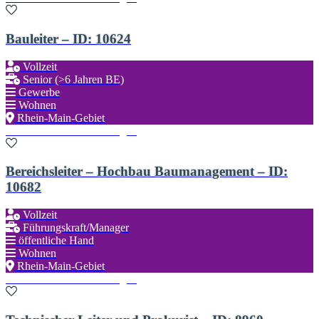
Bauleiter – ID: 10624
Vollzeit
Senior (>6 Jahren BE)
Gewerbe
Wohnen
Rhein-Main-Gebiet
Zu den Favoriten hinzufügen
Bereichsleiter – Hochbau Baumanagement – ID:
10682
Vollzeit
Führungskraft/Manager
öffentliche Hand
Wohnen
Rhein-Main-Gebiet
Zu den Favoriten hinzufügen