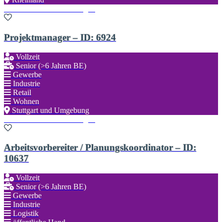
Zu den Favoriten hinzufügen
Projektmanager – ID: 6924
Vollzeit
Senior (>6 Jahren BE)
Gewerbe
Industrie
Retail
Wohnen
Stuttgart und Umgebung
Zu den Favoriten hinzufügen
Arbeitsvorbereiter / Planungskoordinator – ID:
10637
Vollzeit
Senior (>6 Jahren BE)
Gewerbe
Industrie
Logistik