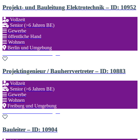
Projekt- und Bauleitung Elektrotechnik – ID: 10952
Vollzeit
Senior (>6 Jahren BE)
Gewerbe
öffentliche Hand
Wohnen
Berlin und Umgebung
Zu den Favoriten hinzufügen
Projektingenieur / Bauherrvertreter – ID: 10883
Vollzeit
Senior (>6 Jahren BE)
Gewerbe
Wohnen
Freiburg und Umgebung
Zu den Favoriten hinzufügen
Bauleiter – ID: 10904