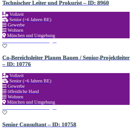
Technischer Leiter und Prokurist – ID: 8960
Vollzeit
Senior (>6 Jahren BE)
Gewerbe
Wohnen
München und Umgebung
Zu den Favoriten hinzufügen
Co-Bereichsleiter Planen Bauen / Senior-Projektleiter
– ID: 10776
Vollzeit
Senior (>6 Jahren BE)
Gewerbe
öffentliche Hand
Wohnen
München und Umgebung
Zu den Favoriten hinzufügen
Senior Consultant – ID: 10758