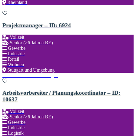
Rheinland
Zu den Favoriten hinzufügen
Projektmanager – ID: 6924
Vollzeit
Senior (>6 Jahren BE)
Gewerbe
Industrie
Retail
Wohnen
Stuttgart und Umgebung
Zu den Favoriten hinzufügen
Arbeitsvorbereiter / Planungskoordinator – ID:
10637
Vollzeit
Senior (>6 Jahren BE)
Gewerbe
Industrie
Logistik