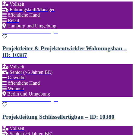
Vollzeit
Führungskraft/Manager
öffentliche Hand
Retail
Hamburg und Umgebung
Zu den Favoriten hinzufügen
Projektleiter & Projektentwickler Wohnungsbau –
ID: 10387
Vollzeit
Senior (>6 Jahren BE)
Gewerbe
öffentliche Hand
Wohnen
Berlin und Umgebung
Zu den Favoriten hinzufügen
Projektleitung Schlüsselfertigbau – ID: 10380
Vollzeit
Senior (>6 Jahren BE)