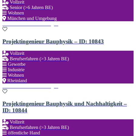
Vollzeit
Senior (>6 Jahren BE)
Wohnen
München und Umgebung
Zu den Favoriten hinzufügen
Projektingenieur Bauphysik – ID: 10843
Vollzeit
Berufserfahren (>3 Jahren BE)
Gewerbe
Industrie
Wohnen
Rheinland
Zu den Favoriten hinzufügen
Projektingenieur Bauphysik und Nachhaltigkeit –
ID: 10844
Vollzeit
Berufserfahren (>3 Jahren BE)
öffentliche Hand