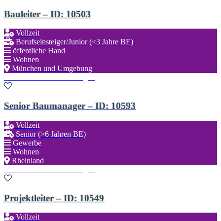
Bauleiter – ID: 10503
Vollzeit
Berufseinsteiger/Junior (<3 Jahre BE)
öffentliche Hand
Wohnen
München und Umgebung
Zu den Favoriten hinzufügen
Senior Baumanager – ID: 10593
Vollzeit
Senior (>6 Jahren BE)
Gewerbe
Wohnen
Rheinland
Zu den Favoriten hinzufügen
Projektleiter – ID: 10549
Vollzeit