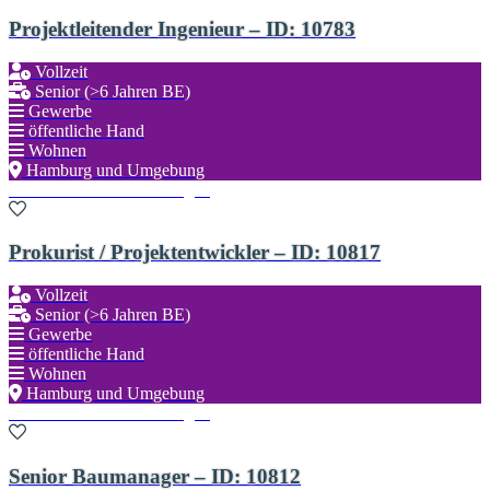
Projektleitender Ingenieur – ID: 10783
Vollzeit
Senior (>6 Jahren BE)
Gewerbe
öffentliche Hand
Wohnen
Hamburg und Umgebung
Zu den Favoriten hinzufügen
Prokurist / Projektentwickler – ID: 10817
Vollzeit
Senior (>6 Jahren BE)
Gewerbe
öffentliche Hand
Wohnen
Hamburg und Umgebung
Zu den Favoriten hinzufügen
Senior Baumanager – ID: 10812