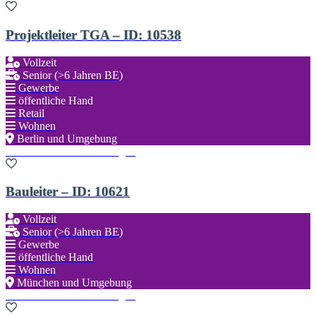
Projektleiter TGA – ID: 10538
Vollzeit
Senior (>6 Jahren BE)
Gewerbe
öffentliche Hand
Retail
Wohnen
Berlin und Umgebung
Zu den Favoriten hinzufügen
Bauleiter – ID: 10621
Vollzeit
Senior (>6 Jahren BE)
Gewerbe
öffentliche Hand
Wohnen
München und Umgebung
Zu den Favoriten hinzufügen