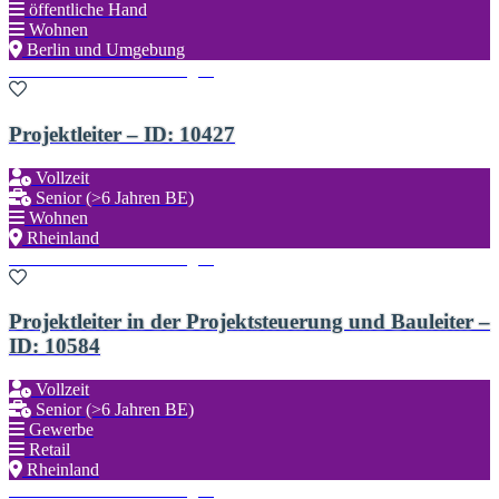
öffentliche Hand
Wohnen
Berlin und Umgebung
Zu den Favoriten hinzufügen
Projektleiter – ID: 10427
Vollzeit
Senior (>6 Jahren BE)
Wohnen
Rheinland
Zu den Favoriten hinzufügen
Projektleiter in der Projektsteuerung und Bauleiter –
ID: 10584
Vollzeit
Senior (>6 Jahren BE)
Gewerbe
Retail
Rheinland
Zu den Favoriten hinzufügen