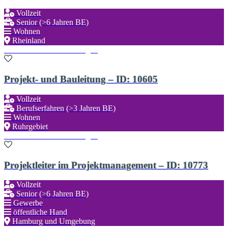
Vollzeit
Senior (>6 Jahren BE)
Wohnen
Rheinland
Zu den Favoriten hinzufügen
Projekt- und Bauleitung – ID: 10605
Vollzeit
Berufserfahren (>3 Jahren BE)
Wohnen
Ruhrgebiet
Zu den Favoriten hinzufügen
Projektleiter im Projektmanagement – ID: 10773
Vollzeit
Senior (>6 Jahren BE)
Gewerbe
öffentliche Hand
Hamburg und Umgebung