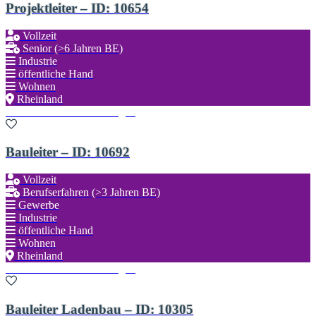
Projektleiter – ID: 10654
Vollzeit
Senior (>6 Jahren BE)
Industrie
öffentliche Hand
Wohnen
Rheinland
Zu den Favoriten hinzufügen
Bauleiter – ID: 10692
Vollzeit
Berufserfahren (>3 Jahren BE)
Gewerbe
Industrie
öffentliche Hand
Wohnen
Rheinland
Zu den Favoriten hinzufügen
Bauleiter Ladenbau – ID: 10305