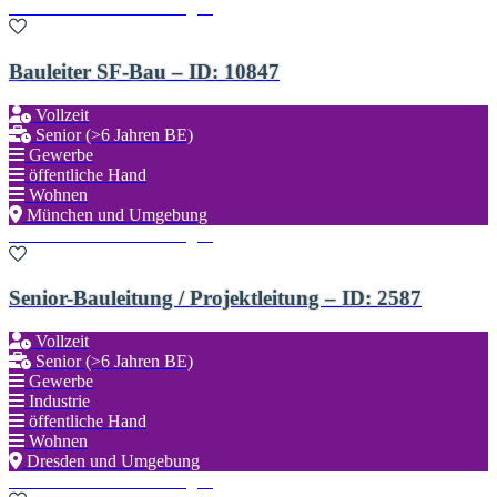
Zu den Favoriten hinzufügen
Bauleiter SF-Bau – ID: 10847
Vollzeit
Senior (>6 Jahren BE)
Gewerbe
öffentliche Hand
Wohnen
München und Umgebung
Zu den Favoriten hinzufügen
Senior-Bauleitung / Projektleitung – ID: 2587
Vollzeit
Senior (>6 Jahren BE)
Gewerbe
Industrie
öffentliche Hand
Wohnen
Dresden und Umgebung
Zu den Favoriten hinzufügen