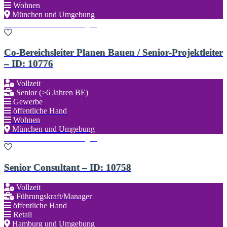
Wohnen
München und Umgebung
Zu den Favoriten hinzufügen
Co-Bereichsleiter Planen Bauen / Senior-Projektleiter
– ID: 10776
Vollzeit
Senior (>6 Jahren BE)
Gewerbe
öffentliche Hand
Wohnen
München und Umgebung
Zu den Favoriten hinzufügen
Senior Consultant – ID: 10758
Vollzeit
Führungskraft/Manager
öffentliche Hand
Retail
Hamburg und Umgebung