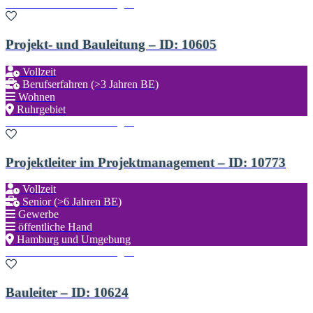
Zu den Favoriten hinzufügen
Projekt- und Bauleitung – ID: 10605
Vollzeit
Berufserfahren (>3 Jahren BE)
Wohnen
Ruhrgebiet
Zu den Favoriten hinzufügen
Projektleiter im Projektmanagement – ID: 10773
Vollzeit
Senior (>6 Jahren BE)
Gewerbe
öffentliche Hand
Hamburg und Umgebung
Zu den Favoriten hinzufügen
Bauleiter – ID: 10624