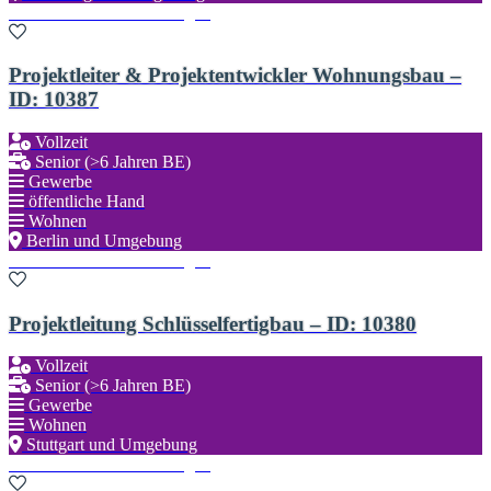
Zu den Favoriten hinzufügen
Projektleiter & Projektentwickler Wohnungsbau –
ID: 10387
Vollzeit
Senior (>6 Jahren BE)
Gewerbe
öffentliche Hand
Wohnen
Berlin und Umgebung
Zu den Favoriten hinzufügen
Projektleitung Schlüsselfertigbau – ID: 10380
Vollzeit
Senior (>6 Jahren BE)
Gewerbe
Wohnen
Stuttgart und Umgebung
Zu den Favoriten hinzufügen