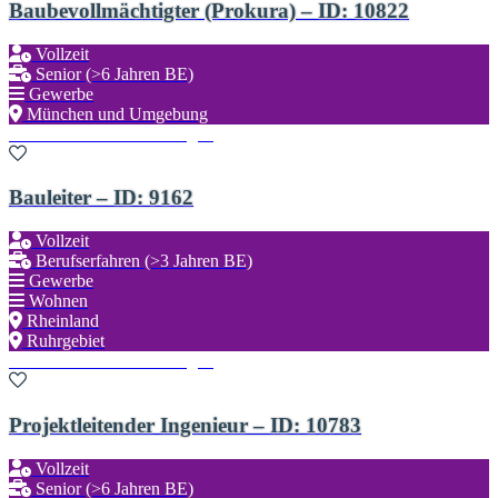
Baubevollmächtigter (Prokura) – ID: 10822
Vollzeit
Senior (>6 Jahren BE)
Gewerbe
München und Umgebung
Zu den Favoriten hinzufügen
Bauleiter – ID: 9162
Vollzeit
Berufserfahren (>3 Jahren BE)
Gewerbe
Wohnen
Rheinland
Ruhrgebiet
Zu den Favoriten hinzufügen
Projektleitender Ingenieur – ID: 10783
Vollzeit
Senior (>6 Jahren BE)