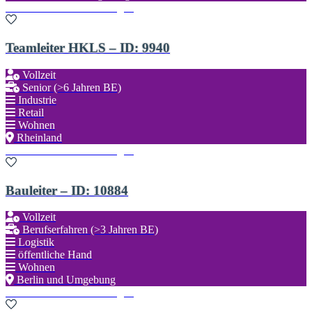
Zu den Favoriten hinzufügen
Teamleiter HKLS – ID: 9940
Vollzeit
Senior (>6 Jahren BE)
Industrie
Retail
Wohnen
Rheinland
Zu den Favoriten hinzufügen
Bauleiter – ID: 10884
Vollzeit
Berufserfahren (>3 Jahren BE)
Logistik
öffentliche Hand
Wohnen
Berlin und Umgebung
Zu den Favoriten hinzufügen