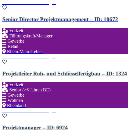
Zu den Favoriten hinzufügen
Senior Director Projektmanagement – ID: 10672
Vollzeit
Führungskraft/Manager
Gewerbe
Retail
Rhein-Main-Gebiet
Zu den Favoriten hinzufügen
Projektleiter Roh- und Schlüsselfertigbau – ID: 1324
Vollzeit
Senior (>6 Jahren BE)
Gewerbe
Wohnen
Rheinland
Zu den Favoriten hinzufügen
Projektmanager – ID: 6924