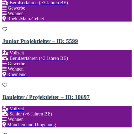
Berufserfahren (>3 Jahren BE)
Gewerbe
Wohnen
Rhein-Main-Gebiet
Zu den Favoriten hinzufügen
Junior Projektleiter – ID: 5599
Vollzeit
Berufserfahren (>3 Jahren BE)
Gewerbe
Wohnen
Rheinland
Zu den Favoriten hinzufügen
Bauleiter / Projektleiter – ID: 10697
Vollzeit
Senior (>6 Jahren BE)
Wohnen
München und Umgebung
Zu den Favoriten hinzufügen