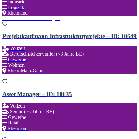
Industrie
Logistik
Rheinland
Zu den Favoriten hinzufügen
Projektkaufmann Infrastrukturprojekte – ID: 10649
Vollzeit
Berufseinsteiger/Junior (<3 Jahre BE)
Gewerbe
Wohnen
Rhein-Main-Gebiet
Zu den Favoriten hinzufügen
Asset Manager – ID: 10635
Vollzeit
Senior (>6 Jahren BE)
Gewerbe
Retail
Rheinland
Zu den Favoriten hinzufügen