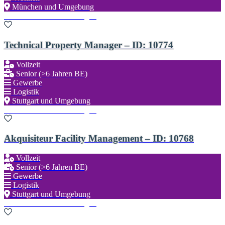
München und Umgebung
Zu den Favoriten hinzufügen
Technical Property Manager – ID: 10774
Vollzeit
Senior (>6 Jahren BE)
Gewerbe
Logistik
Stuttgart und Umgebung
Zu den Favoriten hinzufügen
Akquisiteur Facility Management – ID: 10768
Vollzeit
Senior (>6 Jahren BE)
Gewerbe
Logistik
Stuttgart und Umgebung
Zu den Favoriten hinzufügen