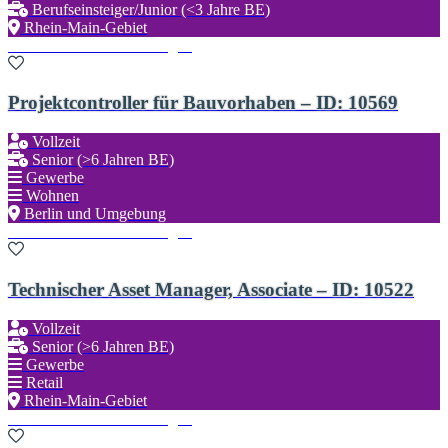
Berufseinsteiger/Junior (<3 Jahre BE)
Rhein-Main-Gebiet
Zu den Favoriten hinzufügen
Projektcontroller für Bauvorhaben – ID: 10569
Vollzeit
Senior (>6 Jahren BE)
Gewerbe
Wohnen
Berlin und Umgebung
Zu den Favoriten hinzufügen
Technischer Asset Manager, Associate – ID: 10522
Vollzeit
Senior (>6 Jahren BE)
Gewerbe
Retail
Rhein-Main-Gebiet
Zu den Favoriten hinzufügen