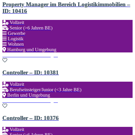
Property Manager im Bereich Logistikimmobilien –
ID: 10416
Vollzeit
Senior (>6 Jahren BE)
Gewerbe
Logistik
Wohnen
Hamburg und Umgebung
Zu den Favoriten hinzufügen
Controller – ID: 10381
Vollzeit
Berufseinsteiger/Junior (<3 Jahre BE)
Berlin und Umgebung
Zu den Favoriten hinzufügen
Controller – ID: 10376
Vollzeit
Senior (>6 Jahren BE)