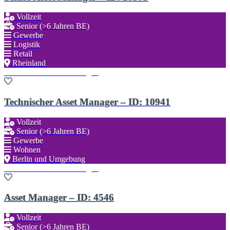
Vollzeit
Senior (>6 Jahren BE)
Gewerbe
Logistik
Retail
Rheinland
Zu den Favoriten hinzufügen
Technischer Asset Manager – ID: 10941
Vollzeit
Senior (>6 Jahren BE)
Gewerbe
Wohnen
Berlin und Umgebung
Zu den Favoriten hinzufügen
Asset Manager – ID: 4546
Vollzeit
Senior (>6 Jahren BE)