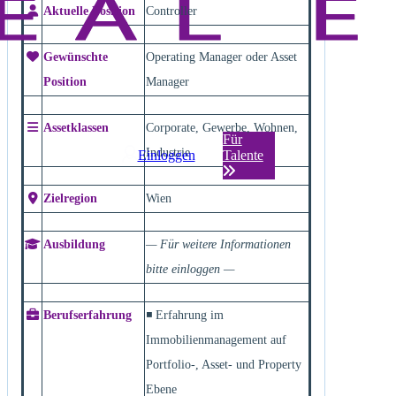
Aktuelle Position
Controller
Gewünschte
Operating Manager oder Asset
Position
Manager
Assetklassen
Corporate, Gewerbe, Wohnen,
Für
Industrie
Einloggen
Talente
Zielregion
Wien
Ausbildung
— Für weitere Informationen
bitte einloggen —
Berufserfahrung
◾ Erfahrung im
Immobilienmanagement auf
Portfolio-, Asset- und Property
Ebene