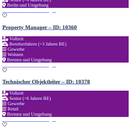
Berlin und Umgebung
Zu den Favoriten hinzufügen
Property Manager – ID: 10360
Vollzeit
Berufserfahren (>3 Jahren BE)
Gewerbe
Wohnen
Bremen und Umgebung
Zu den Favoriten hinzufügen
Technischer Objektleiter – ID: 10378
Vollzeit
Senior (>6 Jahren BE)
Gewerbe
Retail
Bremen und Umgebung
Zu den Favoriten hinzufügen