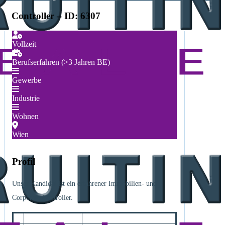
Controller – ID: 6307
Vollzeit
Berufserfahren (>3 Jahren BE)
Gewerbe
Industrie
Wohnen
Wien
Profil
Unser Kandidat ist ein erfahrener Immobilien- und
Corporate Controller.