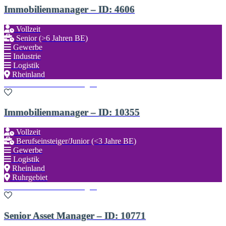
Immobilienmanager – ID: 4606
Vollzeit
Senior (>6 Jahren BE)
Gewerbe
Industrie
Logistik
Rheinland
Zu den Favoriten hinzufügen
Immobilienmanager – ID: 10355
Vollzeit
Berufseinsteiger/Junior (<3 Jahre BE)
Gewerbe
Logistik
Rheinland
Ruhrgebiet
Zu den Favoriten hinzufügen
Senior Asset Manager – ID: 10771