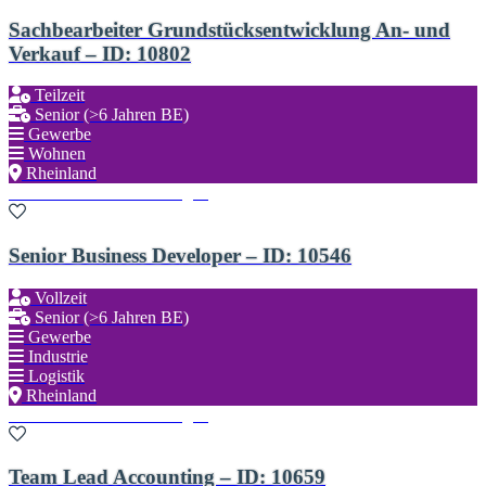
Sachbearbeiter Grundstücksentwicklung An- und
Verkauf – ID: 10802
Teilzeit
Senior (>6 Jahren BE)
Gewerbe
Wohnen
Rheinland
Zu den Favoriten hinzufügen
Senior Business Developer – ID: 10546
Vollzeit
Senior (>6 Jahren BE)
Gewerbe
Industrie
Logistik
Rheinland
Zu den Favoriten hinzufügen
Team Lead Accounting – ID: 10659