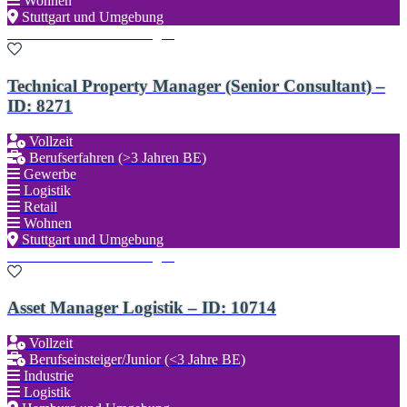
Wohnen
Stuttgart und Umgebung
Zu den Favoriten hinzufügen
Technical Property Manager (Senior Consultant) –
ID: 8271
Vollzeit
Berufserfahren (>3 Jahren BE)
Gewerbe
Logistik
Retail
Wohnen
Stuttgart und Umgebung
Zu den Favoriten hinzufügen
Asset Manager Logistik – ID: 10714
Vollzeit
Berufseinsteiger/Junior (<3 Jahre BE)
Industrie
Logistik