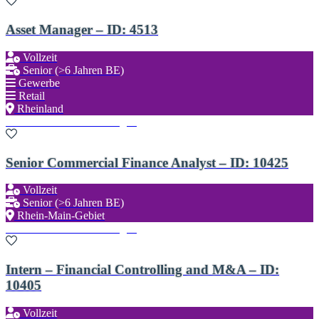
Asset Manager – ID: 4513
Vollzeit
Senior (>6 Jahren BE)
Gewerbe
Retail
Rheinland
Zu den Favoriten hinzufügen
Senior Commercial Finance Analyst – ID: 10425
Vollzeit
Senior (>6 Jahren BE)
Rhein-Main-Gebiet
Zu den Favoriten hinzufügen
Intern – Financial Controlling and M&A – ID:
10405
Vollzeit