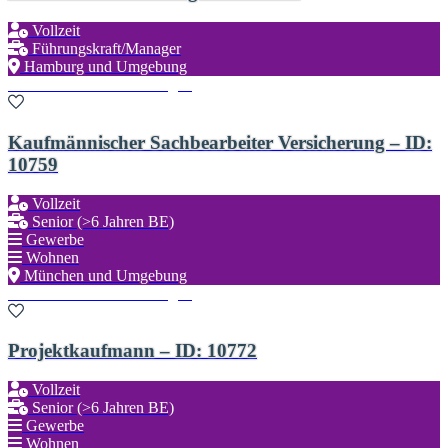
Vollzeit
Führungskraft/Manager
Hamburg und Umgebung
Zu den Favoriten hinzufügen
Kaufmännischer Sachbearbeiter Versicherung – ID:
10759
Vollzeit
Senior (>6 Jahren BE)
Gewerbe
Wohnen
München und Umgebung
Zu den Favoriten hinzufügen
Projektkaufmann – ID: 10772
Vollzeit
Senior (>6 Jahren BE)
Gewerbe
Wohnen