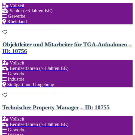
Vollzeit
Senior (>6 Jahren BE)
Gewerbe
Rheinland
Zu den Favoriten hinzufügen
Objektleiter und Mitarbeiter für TGA-Aufnahmen –
ID: 10756
Vollzeit
Berufserfahren (>3 Jahren BE)
Gewerbe
Industrie
Stuttgart und Umgebung
Zu den Favoriten hinzufügen
Technischer Property Manager – ID: 10755
Vollzeit
Berufserfahren (>3 Jahren BE)
Gewerbe