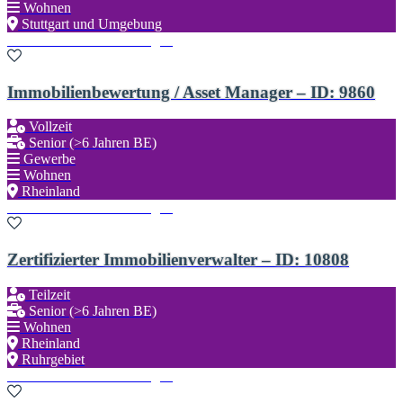
Wohnen
Stuttgart und Umgebung
Zu den Favoriten hinzufügen
Immobilienbewertung / Asset Manager – ID: 9860
Vollzeit
Senior (>6 Jahren BE)
Gewerbe
Wohnen
Rheinland
Zu den Favoriten hinzufügen
Zertifizierter Immobilienverwalter – ID: 10808
Teilzeit
Senior (>6 Jahren BE)
Wohnen
Rheinland
Ruhrgebiet
Zu den Favoriten hinzufügen