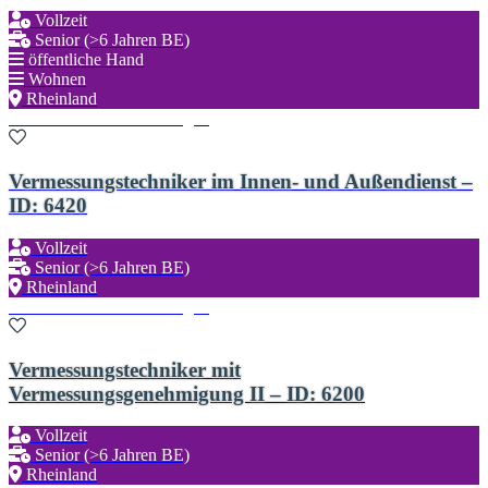
Vollzeit
Senior (>6 Jahren BE)
öffentliche Hand
Wohnen
Rheinland
Zu den Favoriten hinzufügen
Vermessungstechniker im Innen- und Außendienst –
ID: 6420
Vollzeit
Senior (>6 Jahren BE)
Rheinland
Zu den Favoriten hinzufügen
Vermessungstechniker mit
Vermessungsgenehmigung II – ID: 6200
Vollzeit
Senior (>6 Jahren BE)
Rheinland