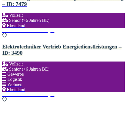
– ID: 7479
Vollzeit
Senior (>6 Jahren BE)
Rheinland
Zu den Favoriten hinzufügen
Elektrotechniker Vertrieb Energiedienstleistungen –
ID: 3490
Vollzeit
Senior (>6 Jahren BE)
Gewerbe
Logistik
Wohnen
Rheinland
Zu den Favoriten hinzufügen
Neue Suche starten