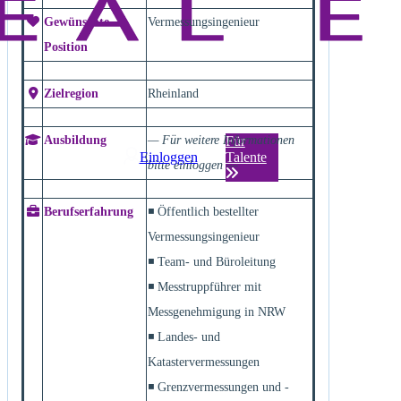
Gewünschte
Vermessungsingenieur
Position
Zielregion
Rheinland
Ausbildung
— Für weitere Informationen
Für
Einloggen
Talente
bitte einloggen —
Berufserfahrung
◾ Öffentlich bestellter
Vermessungsingenieur
◾ Team- und Büroleitung
◾ Messtruppführer mit
Messgenehmigung in NRW
◾ Landes- und
Katastervermessungen
◾ Grenzvermessungen und -