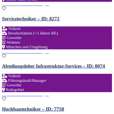
Zu den Favoriten hinzufügen
Servicetechniker – ID: 8272
Vollzeit
Berufserfahren (>3 Jahren BE)
Gewerbe
Wohnen
München und Umgebung
Zu den Favoriten hinzufügen
Abteilungsleiter Infrastruktur-Services – ID: 8074
Vollzeit
Führungskraft/Manager
Gewerbe
Ruhrgebiet
Zu den Favoriten hinzufügen
Hochbautechniker – ID: 7758