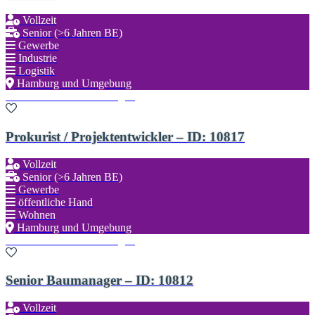
Vollzeit
Senior (>6 Jahren BE)
Gewerbe
Industrie
Logistik
Hamburg und Umgebung
Zu den Favoriten hinzufügen
Prokurist / Projektentwickler – ID: 10817
Vollzeit
Senior (>6 Jahren BE)
Gewerbe
öffentliche Hand
Wohnen
Hamburg und Umgebung
Zu den Favoriten hinzufügen
Senior Baumanager – ID: 10812
Vollzeit