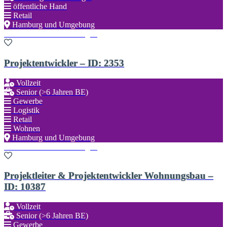
öffentliche Hand
Retail
Hamburg und Umgebung
Zu den Favoriten hinzufügen
Projektentwickler – ID: 2353
Vollzeit
Senior (>6 Jahren BE)
Gewerbe
Logistik
Retail
Wohnen
Hamburg und Umgebung
Zu den Favoriten hinzufügen
Projektleiter & Projektentwickler Wohnungsbau –
ID: 10387
Vollzeit
Senior (>6 Jahren BE)
Gewerbe