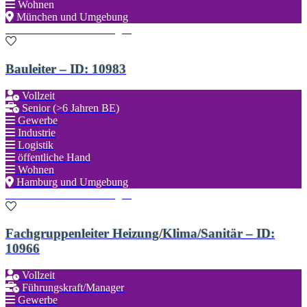
Wohnen
München und Umgebung
Zu den Favoriten hinzufügen
Bauleiter – ID: 10983
Vollzeit
Senior (>6 Jahren BE)
Gewerbe
Industrie
Logistik
öffentliche Hand
Wohnen
Hamburg und Umgebung
Zu den Favoriten hinzufügen
Fachgruppenleiter Heizung/Klima/Sanitär – ID:
10966
Vollzeit
Führungskraft/Manager
Gewerbe