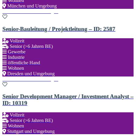
Wohnen
München und Umgebung
Zu den Favoriten hinzufügen
Senior-Bauleitung / Projektleitung – ID: 2587
Vollzeit
Senior (>6 Jahren BE)
Gewerbe
Industrie
öffentliche Hand
Wohnen
Dresden und Umgebung
Zu den Favoriten hinzufügen
Senior Development Manager / Investment Analyst –
ID: 10319
Vollzeit
Senior (>6 Jahren BE)
Wohnen
Stuttgart und Umgebung