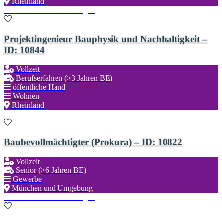
Rheinland
Zu den Favoriten hinzufügen
Projektingenieur Bauphysik und Nachhaltigkeit –
ID: 10844
Vollzeit
Berufserfahren (>3 Jahren BE)
öffentliche Hand
Wohnen
Rheinland
Zu den Favoriten hinzufügen
Baubevollmächtigter (Prokura) – ID: 10822
Vollzeit
Senior (>6 Jahren BE)
Gewerbe
München und Umgebung
Zu den Favoriten hinzufügen