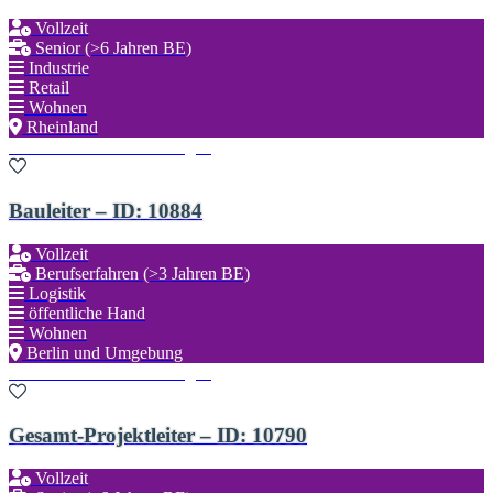
Vollzeit
Senior (>6 Jahren BE)
Industrie
Retail
Wohnen
Rheinland
Zu den Favoriten hinzufügen
Bauleiter – ID: 10884
Vollzeit
Berufserfahren (>3 Jahren BE)
Logistik
öffentliche Hand
Wohnen
Berlin und Umgebung
Zu den Favoriten hinzufügen
Gesamt-Projektleiter – ID: 10790
Vollzeit