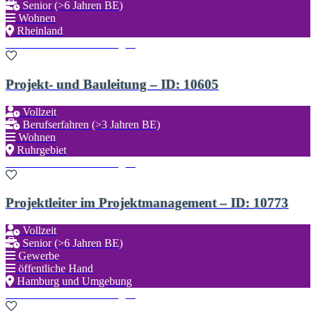
Senior (>6 Jahren BE)
Wohnen
Rheinland
Zu den Favoriten hinzufügen
Projekt- und Bauleitung – ID: 10605
Vollzeit
Berufserfahren (>3 Jahren BE)
Wohnen
Ruhrgebiet
Zu den Favoriten hinzufügen
Projektleiter im Projektmanagement – ID: 10773
Vollzeit
Senior (>6 Jahren BE)
Gewerbe
öffentliche Hand
Hamburg und Umgebung
Zu den Favoriten hinzufügen