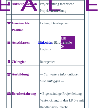
Aktuelle Position
Projektleitung technische
Projektentwicklung
Gewünschte
Leitung Development
Position
Für
Einloggen
Talente
Assetklassen
Gewerbe, Büro, Hallen,
Logistik
Zielregion
Ruhrgebiet
Ausbildung
— Für weitere Informationen
bitte einloggen —
Berufserfahrung
◾ Eigenständige Projektleitung
/-entwicklung in den LP 0-9 mit
Handlungsvollmacht