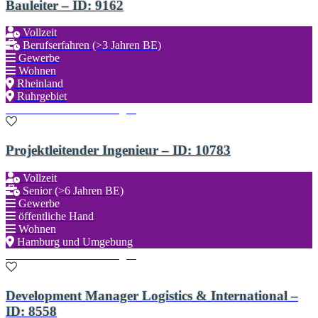
Bauleiter – ID: 9162
Vollzeit
Berufserfahren (>3 Jahren BE)
Gewerbe
Wohnen
Rheinland
Ruhrgebiet
Zu den Favoriten hinzufügen
Projektleitender Ingenieur – ID: 10783
Vollzeit
Senior (>6 Jahren BE)
Gewerbe
öffentliche Hand
Wohnen
Hamburg und Umgebung
Zu den Favoriten hinzufügen
Development Manager Logistics & International –
ID: 8558