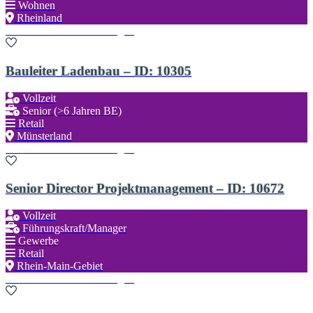
Wohnen
Rheinland
Zu den Favoriten hinzufügen
Bauleiter Ladenbau – ID: 10305
Vollzeit
Senior (>6 Jahren BE)
Retail
Münsterland
Zu den Favoriten hinzufügen
Senior Director Projektmanagement – ID: 10672
Vollzeit
Führungskraft/Manager
Gewerbe
Retail
Rhein-Main-Gebiet
Zu den Favoriten hinzufügen