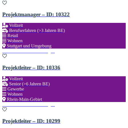
Projektmanager – ID: 10322
Vollzeit
Berufserfahren (>3 Jahren BE)
Retail
Wohnen
Stuttgart und Umgebung
Zu den Favoriten hinzufügen
Projektleiter – ID: 10336
Vollzeit
Senior (>6 Jahren BE)
Gewerbe
Wohnen
Rhein-Main-Gebiet
Zu den Favoriten hinzufügen
Projektleiter – ID: 10299