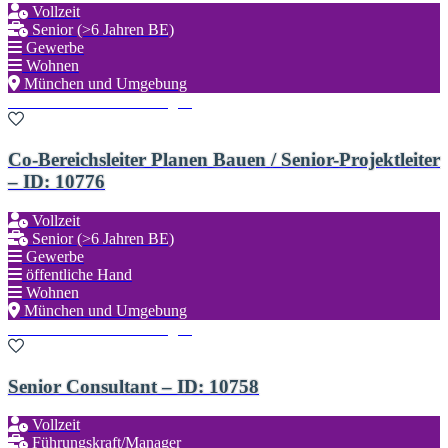
Vollzeit
Senior (>6 Jahren BE)
Gewerbe
Wohnen
München und Umgebung
Zu den Favoriten hinzufügen
Co-Bereichsleiter Planen Bauen / Senior-Projektleiter
– ID: 10776
Vollzeit
Senior (>6 Jahren BE)
Gewerbe
öffentliche Hand
Wohnen
München und Umgebung
Zu den Favoriten hinzufügen
Senior Consultant – ID: 10758
Vollzeit
Führungskraft/Manager