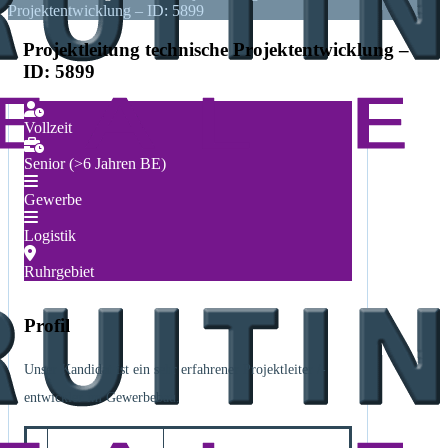
Projektentwicklung – ID: 5899
Projektleitung technische Projektentwicklung –
ID: 5899
Vollzeit
Senior (>6 Jahren BE)
Gewerbe
Logistik
Ruhrgebiet
Profil
Unser Kandidat ist ein sehr erfahrener Projektleiter /-
entwickler im Gewerbebau.