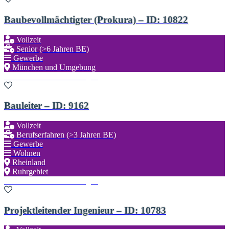
Baubevollmächtigter (Prokura) – ID: 10822
Vollzeit
Senior (>6 Jahren BE)
Gewerbe
München und Umgebung
Zu den Favoriten hinzufügen
Bauleiter – ID: 9162
Vollzeit
Berufserfahren (>3 Jahren BE)
Gewerbe
Wohnen
Rheinland
Ruhrgebiet
Zu den Favoriten hinzufügen
Projektleitender Ingenieur – ID: 10783