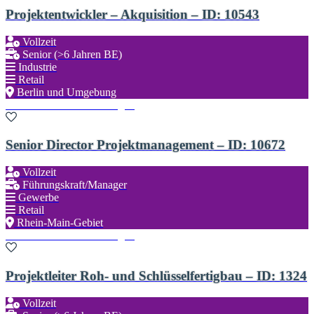
Projektentwickler – Akquisition – ID: 10543
Vollzeit
Senior (>6 Jahren BE)
Industrie
Retail
Berlin und Umgebung
Zu den Favoriten hinzufügen
Senior Director Projektmanagement – ID: 10672
Vollzeit
Führungskraft/Manager
Gewerbe
Retail
Rhein-Main-Gebiet
Zu den Favoriten hinzufügen
Projektleiter Roh- und Schlüsselfertigbau – ID: 1324
Vollzeit