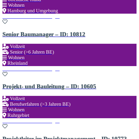
Wohnen
Hamburg und Umgebung
Zu den Favoriten hinzufügen
Senior Baumanager – ID: 10812
Vollzeit
Senior (>6 Jahren BE)
Wohnen
Rheinland
Zu den Favoriten hinzufügen
Projekt- und Bauleitung – ID: 10605
Vollzeit
Berufserfahren (>3 Jahren BE)
Wohnen
Ruhrgebiet
Zu den Favoriten hinzufügen
Projektleiter im Projektmanagement – ID: 10773