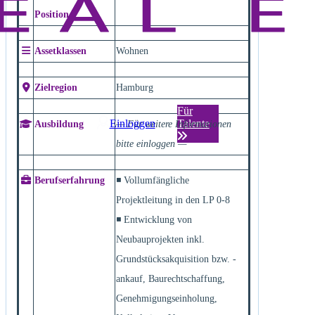
Position
Assetklassen
Wohnen
Zielregion
Hamburg
Für
Einloggen
Talente
Ausbildung
— Für weitere Informationen
bitte einloggen —
Berufserfahrung
◾ Vollumfängliche
Projektleitung in den LP 0-8
◾ Entwicklung von
Neubauprojekten inkl.
Grundstücksakquisition bzw. -
ankauf, Baurechtschaffung,
Genehmigungseinholung,