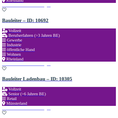
Rheinland
Zu den Favoriten hinzufügen
Bauleiter – ID: 10692
Vollzeit
Berufserfahren (>3 Jahren BE)
Gewerbe
Industrie
öffentliche Hand
Wohnen
Rheinland
Zu den Favoriten hinzufügen
Bauleiter Ladenbau – ID: 10305
Vollzeit
Senior (>6 Jahren BE)
Retail
Münsterland
Zu den Favoriten hinzufügen