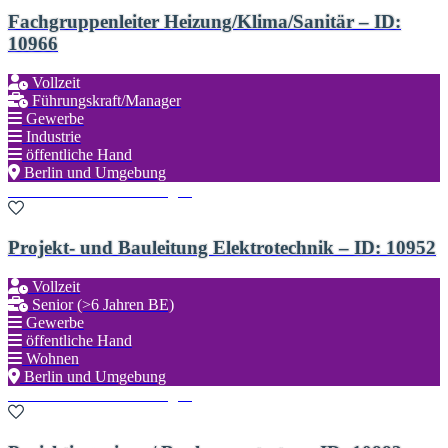
Fachgruppenleiter Heizung/Klima/Sanitär – ID:
10966
Vollzeit
Führungskraft/Manager
Gewerbe
Industrie
öffentliche Hand
Berlin und Umgebung
Zu den Favoriten hinzufügen
Projekt- und Bauleitung Elektrotechnik – ID: 10952
Vollzeit
Senior (>6 Jahren BE)
Gewerbe
öffentliche Hand
Wohnen
Berlin und Umgebung
Zu den Favoriten hinzufügen