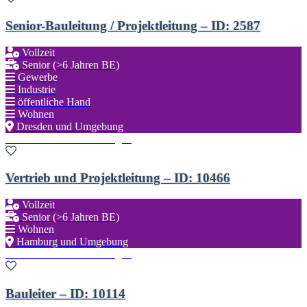
Senior-Bauleitung / Projektleitung – ID: 2587
Vollzeit
Senior (>6 Jahren BE)
Gewerbe
Industrie
öffentliche Hand
Wohnen
Dresden und Umgebung
Zu den Favoriten hinzufügen
Vertrieb und Projektleitung – ID: 10466
Vollzeit
Senior (>6 Jahren BE)
Wohnen
Hamburg und Umgebung
Zu den Favoriten hinzufügen
Bauleiter – ID: 10114