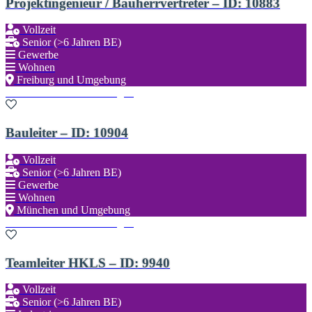
Projektingenieur / Bauherrvertreter – ID: 10883
Vollzeit
Senior (>6 Jahren BE)
Gewerbe
Wohnen
Freiburg und Umgebung
Zu den Favoriten hinzufügen
Bauleiter – ID: 10904
Vollzeit
Senior (>6 Jahren BE)
Gewerbe
Wohnen
München und Umgebung
Zu den Favoriten hinzufügen
Teamleiter HKLS – ID: 9940
Vollzeit
Senior (>6 Jahren BE)