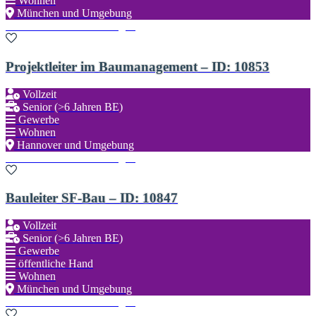
Wohnen
München und Umgebung
Zu den Favoriten hinzufügen
Projektleiter im Baumanagement – ID: 10853
Vollzeit
Senior (>6 Jahren BE)
Gewerbe
Wohnen
Hannover und Umgebung
Zu den Favoriten hinzufügen
Bauleiter SF-Bau – ID: 10847
Vollzeit
Senior (>6 Jahren BE)
Gewerbe
öffentliche Hand
Wohnen
München und Umgebung
Zu den Favoriten hinzufügen