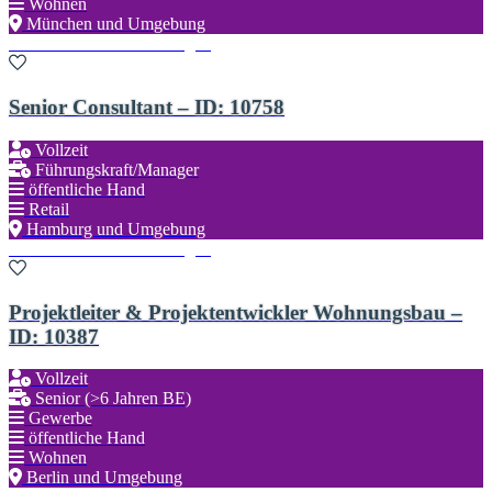
Wohnen
München und Umgebung
Zu den Favoriten hinzufügen
Senior Consultant – ID: 10758
Vollzeit
Führungskraft/Manager
öffentliche Hand
Retail
Hamburg und Umgebung
Zu den Favoriten hinzufügen
Projektleiter & Projektentwickler Wohnungsbau –
ID: 10387
Vollzeit
Senior (>6 Jahren BE)
Gewerbe
öffentliche Hand
Wohnen
Berlin und Umgebung